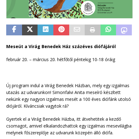
Meseút a Virág Benedek Ház százéves diófájáról
február 20. – március 20. hétfőtől péntekig 10-18 óráig
Új program indul a Virág Benedek Házban, mely egy izgalmas
utazás az udvarunkon! Simonfalvi Anita meseíró készített
nekünk egy nagyon izgalmas mesét a 100 éves diófánk utolsó
diójáról. Kíváncsiak vagytok rá?
Gyertek el a Virág Benedek Házba, itt átvehetitek a kezdő
csomagot, amivel elkalandozhattok egy izgalmas mesevilágba
melynek főszereplője az udvarunk közepén álló diófa.