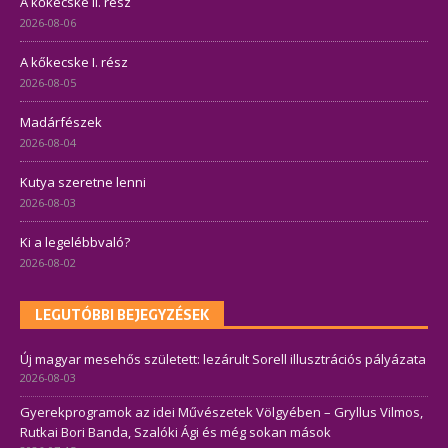
A kőkecske II. rész
2026-08-06
A kőkecske I. rész
2026-08-05
Madárfészek
2026-08-04
Kutya szeretne lenni
2026-08-03
Ki a legelébbvaló?
2026-08-02
LEGUTÓBBI BEJEGYZÉSEK
Új magyar mesehős született: lezárult Sorell illusztrációs pályázata
2026-08-03
Gyerekprogramok az idei Művészetek Völgyében – Gryllus Vilmos,
Rutkai Bori Banda, Szalóki Ági és még sokan mások