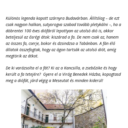
Különös legenda kapott szárnyra Budavárban. Állítólag – de ezt
csak nagyon halkan, sutyorogva szabad tovább pletykálni –, ha a
döbrentei 100 éves diófáról lepottyan az utolsó dió is, akkor
beteljesül az ősrégi átok: kiszárad a fa. De nem csak az, hanem
az összes fa, cserje, bokor és dzsindzsa a Tabánban. A fán élő
állatok összefogtak, hogy az ágon tartsák az utolsó diót, amíg
megtörik az átkot.
De ki varázsolta el a fát? Ki az a Kancsilla, a zsebőzike és hogy
került a fa tetejére? Gyere el a Virág Benedek Házba, kopogtasd
meg a diófát, járd végig a Meseutat és minden kiderül!