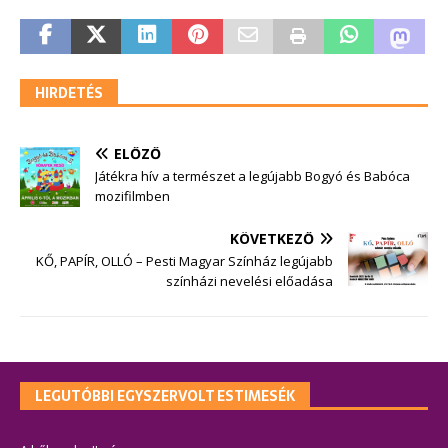
HIRDETÉS
ELŐZŐ
Játékra hív a természet a legújabb Bogyó és Babóca
mozifilmben
KÖVETKEZŐ
KŐ, PAPÍR, OLLÓ – Pesti Magyar Színház legújabb
színházi nevelési előadása
LEGUTÓBBI EGYSZERVOLT ESTIMESÉK