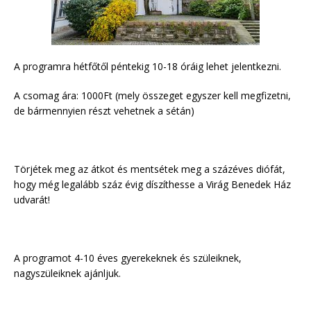
A programra hétfőtől péntekig 10-18 óráig lehet jelentkezni.
A csomag ára: 1000Ft (mely összeget egyszer kell megfizetni,
de bármennyien részt vehetnek a sétán)
Törjétek meg az átkot és mentsétek meg a százéves diófát,
hogy még legalább száz évig díszíthesse a Virág Benedek Ház
udvarát!
A programot 4-10 éves gyerekeknek és szüleiknek,
nagyszüleiknek ajánljuk.