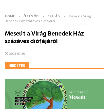
HOME
ÉLETMÓD
CSALÁD
Meseút a Virág
Benedek Ház százéves diófájáról
Meseút a Virág Benedek Ház
százéves diófájáról
2023-02-20
HIRDETÉS