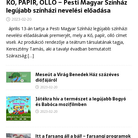
KŐ, PAPÍR, OLLÓ – Pesti Magyar Színház
legújabb színházi nevelési előadása
2023-02-20
április 13-án tartja a Pesti Magyar Színház legújabb színházi
nevelési előadásának premierjét, mely a Kő, papír, olló címet
viseli. Az produkció rendezője a teátrum társulatának tagja,
Keresztény Tamás, aki a tavalyi évadban bemutatott
Szárazság
[…]
Meseút a Virág Benedek Ház százéves
diófájáról
2023-02-20
Játékra hív a természet a legújabb Bogyó
és Babóca mozifilmben
2023-02-20
Itt a farsang áll a bál! – farsangi programok