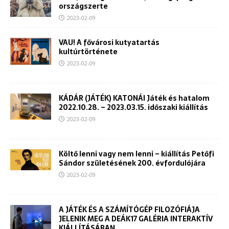
országszerte
2023-02-09
VAU! A fővárosi kutyatartás
kultúrtörténete
2023-02-09
KÁDÁR (JÁTÉK) KATONÁI ​Játék és hatalom
2022.10.28. – 2023.03.15. ​időszaki kiállítás
2023-02-09
Költő lenni vagy nem lenni – kiállítás Petőfi
Sándor születésének 200. évfordulójára
2023-02-09
A JÁTÉK ÉS A SZÁMÍTÓGÉP FILOZÓFIÁJA
JELENIK MEG A DEÁK17 GALÉRIA INTERAKTÍV
KIÁLLÍTÁSÁBAN