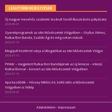
LEGUTÓBBI BEJEGYZÉSEK
Új magyar mesehős született: lezárult Sorell illusztrációs pályázata
2026-08-03
Gyerekprogramok az idei Művészetek Völgyében – Gryllus Vilmos,
Rutkai Bori Banda, Szalóki Ági és még sokan mások
2026-07-15
Megújult köztérrel várja a látogatókat az idei Művészetek Völgye
2026-07-15
Pihitér – megjelent Rutkai Bori Bandájának az új lemeze – interjú
Rutkai Borival – koncert az idei Művészetek Völgyében
2026-07-15
Apa kezdődik – Véssey Miklós író, költő idén a Művészetek
Völgyében is fellép
2026-06-29
Adatvédelem
-
Impresszum