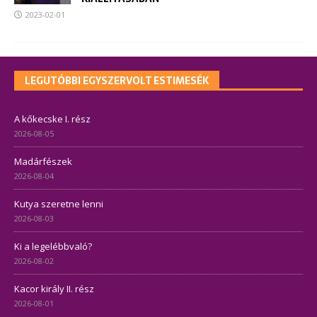
2023-02-01
LEGUTÓBBI EGYSZERVOLT ESTIMESÉK
A kőkecske I. rész
2026-08-05
Madárfészek
2026-08-04
Kutya szeretne lenni
2026-08-03
Ki a legelébbvaló?
2026-08-02
Kacor király II. rész
2026-08-01