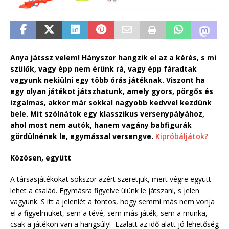
Anya játssz velem! Hányszor hangzik el az a kérés, s mi
szülők, vagy épp nem érünk rá, vagy épp fáradtak
vagyunk nekiülni egy több órás játéknak. Viszont ha
egy olyan játékot játszhatunk, amely gyors, pörgős és
izgalmas, akkor már sokkal nagyobb kedvvel kezdünk
bele. Mit szólnátok egy klasszikus versenypályához,
ahol most nem autók, hanem vagány babfigurák
gördülnének le, egymással versengve.
Kipróbáljátok?
Közösen, együtt
A társasjátékokat sokszor azért szeretjük, mert végre együtt
lehet a család. Egymásra figyelve ülünk le játszani, s jelen
vagyunk. S itt a jelenlét a fontos, hogy semmi más nem vonja
el a figyelmüket, sem a tévé, sem más játék, sem a munka,
csak a játékon van a hangsúly! Ezalatt az idő alatt jó lehetőség