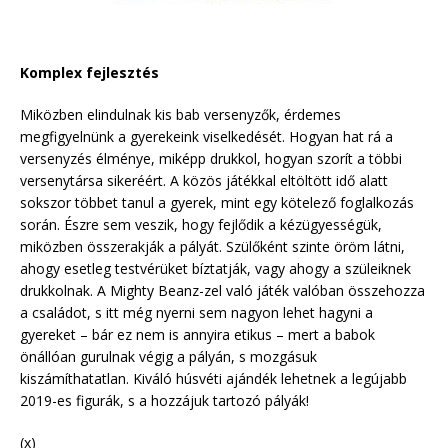
Komplex fejlesztés
Miközben elindulnak kis bab versenyzők, érdemes
megfigyelnünk a gyerekeink viselkedését. Hogyan hat rá a
versenyzés élménye, miképp drukkol, hogyan szorít a többi
versenytársa sikeréért. A közös játékkal eltöltött idő alatt
sokszor többet tanul a gyerek, mint egy kötelező foglalkozás
során. Észre sem veszik, hogy fejlődik a kézügyességük,
miközben összerakják a pályát. Szülőként szinte öröm látni,
ahogy esetleg testvérüket bíztatják, vagy ahogy a szüleiknek
drukkolnak. A Mighty Beanz-zel való játék valóban összehozza
a családot, s itt még nyerni sem nagyon lehet hagyni a
gyereket – bár ez nem is annyira etikus – mert a babok
önállóan gurulnak végig a pályán, s mozgásuk
kiszámíthatatlan. Kiváló húsvéti ajándék lehetnek a legújabb
2019-es figurák, s a hozzájuk tartozó pályák!
(x)