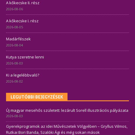
A kőkecske II. rész
2026-08-06
A kőkecske I. rész
2026-08-05
Madárfészek
2026-08-04
Kutya szeretne lenni
2026-08-03
Ki a legelébbvaló?
2026-08-02
LEGUTÓBBI BEJEGYZÉSEK
Új magyar mesehős született: lezárult Sorell illusztrációs pályázata
2026-08-03
Gyerekprogramok az idei Művészetek Völgyében – Gryllus Vilmos,
Rutkai Bori Banda, Szalóki Ági és még sokan mások