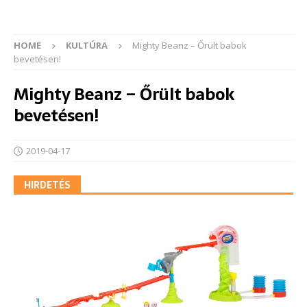
HOME
KULTÚRA
Mighty Beanz – Őrült babok
bevetésen!
Mighty Beanz – Őrült babok
bevetésen!
2019-04-17
HIRDETÉS