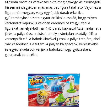
Micsoda öröm és várakozás előzi meg egy-egy kis csomagot!
Hiszen mindegyikben más-más babfigura található! Vajon ez a
figura már megvan, vagy egy újabb darab érkezik a
gyűjteménybe? Szinte együtt drukkol a család, hogy milyen
versenyzőt kapunk, s valóban érdemes összegyűjteni a
figurákat, amelyekből már 140 darab kapható! Aztán indulhat a
játék, a pálya összerakása, amely számtalan akadályt állít a
versenyzők elé. A babok kilövővel jutnak a pálya tetejére, ahol
már kezdődhet is a futam. A pályán kalapácsok, keresztváltó
és egyéb akadályok várják a babokat, hogy győztesként
guruljanak be a célba.