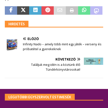
HIRDETÉS
ELŐZŐ
Infinity Nado – amely több mint egy játék – verseny és
próbatétel a gyerekeknek
KÖVETKEZŐ
Találjuk meg idén is a köztünk élő
Tündérkönyvtárosokat!
LEGUTÓBBI EGYSZERVOLT ESTIMESÉK