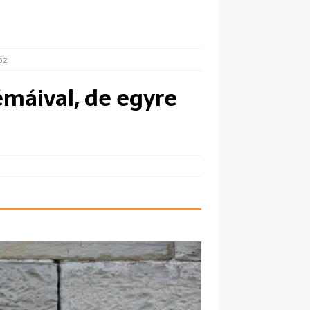
őz
máival, de egyre