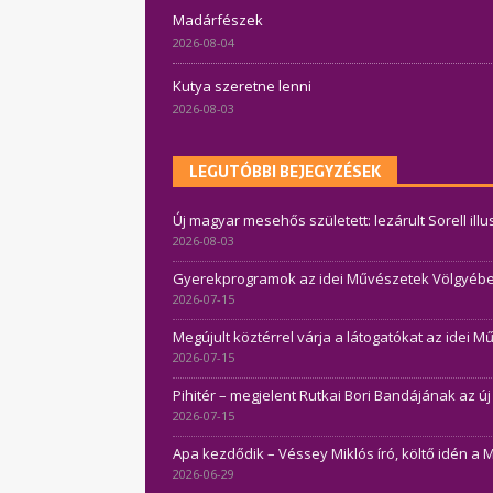
Madárfészek
2026-08-04
Kutya szeretne lenni
2026-08-03
LEGUTÓBBI BEJEGYZÉSEK
Új magyar mesehős született: lezárult Sorell ill
2026-08-03
Gyerekprogramok az idei Művészetek Völgyében 
2026-07-15
Megújult köztérrel várja a látogatókat az idei 
2026-07-15
Pihitér – megjelent Rutkai Bori Bandájának az ú
2026-07-15
Apa kezdődik – Véssey Miklós író, költő idén a 
2026-06-29