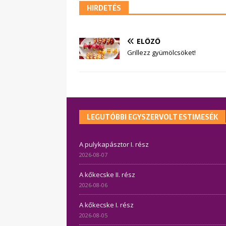
HIRDETÉS
ELŐZŐ
Grillezz gyümölcsöket!
LEGUTÓBBI EGYSZERVOLT ESTIMESÉK
A pulykapásztor I. rész
2026-08-07
A kőkecske II. rész
2026-08-06
A kőkecske I. rész
2026-08-05