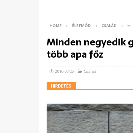
HOME
ÉLETMÓD
CSALÁD
Mi
Minden negyedik g
több apa főz
2016-07-25
Család
HIRDETÉS