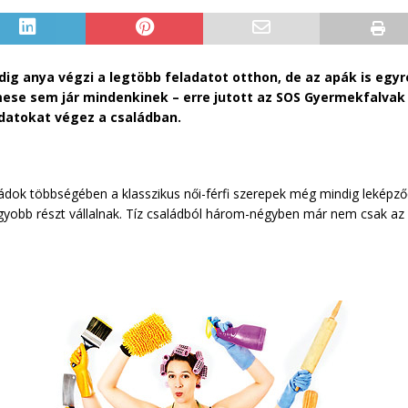
g anya végzi a legtöbb feladatot otthon, de az apák is egy
ese sem jár mindenkinek – erre jutott az SOS Gyermekfalvak
adatokat végez a családban.
ládok többségében a klasszikus női-férfi szerepek még mindig leképző
 nagyobb részt vállalnak. Tíz családból három-négyben már nem csak az