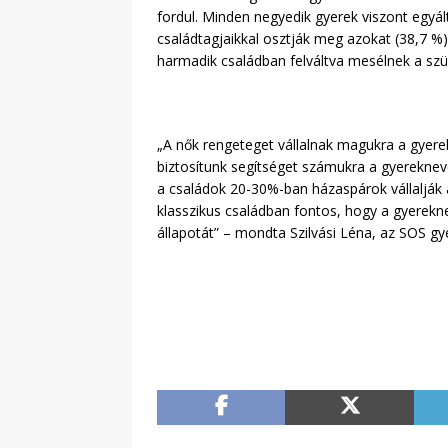
fordul. Minden negyedik gyerek viszont egyál
családtagjaikkal osztják meg azokat (38,7 %
harmadik családban felváltva mesélnek a szülő
„A nők rengeteget vállalnak magukra a gyerek
biztosítunk segítséget számukra a gyerekne
a családok 20-30%-ban házaspárok vállalják 
klasszikus családban fontos, hogy a gyerekn
állapotát” – mondta Szilvási Léna, az SOS 