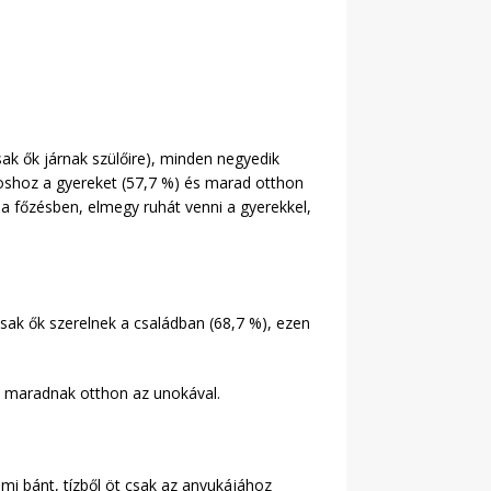
k ők járnak szülőire), minden negyedik
voshoz a gyereket (57,7 %) és marad otthon
t a főzésben, elmegy ruhát venni a gyerekkel,
sak ők szerelnek a családban (68,7 %), ezen
k maradnak otthon az unokával.
mi bánt, tízből öt csak az anyukájához