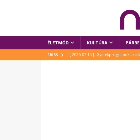
ÉLETMÓD
KULTÚRA
PÁRBE
[ 2026-07-15 ]
Gyerekprogramok az idei
FRISS
Szalóki Ági és még sokan mások
KUL
[ 2026-07-15 ]
Megújult köztérrel várja
[ 2026-07-15 ]
Pihitér – megjelent Rutka
idei Művészetek Völgyében
KULTÚR
[ 2026-06-29 ]
Apa kezdődik – Véssey Mi
[ 2026-08-03 ]
Új magyar mesehős születe