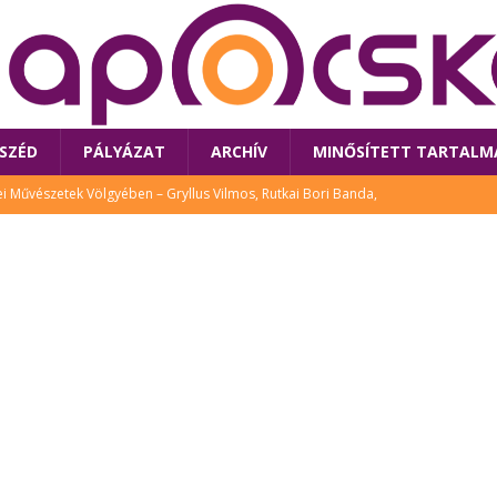
SZÉD
PÁLYÁZAT
ARCHÍV
MINŐSÍTETT TARTALM
 Művészetek Völgyében – Gryllus Vilmos, Rutkai Bori Banda,
TÚRA
 a látogatókat az idei Művészetek Völgye
CSALÁD
i Bori Bandájának az új lemeze – interjú Rutkai Borival – koncert az
A
klós író, költő idén a Művészetek Völgyében is fellép
KÖNYV
tt: lezárult Sorell illusztrációs pályázata
CSALÁD