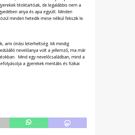
yerekek titoktartóak, de legalábbis nem a
negyedében anya és apa együtt. Minden
közül minden hetedik mese nélkül fekszik le.
 ami óriási leterheltség. Mi mindig
dülálló nevelőanya volt a jellemző, ma már
adatokban. Mind egy nevelőcsaládban, mind a
efolyásolja a gyerekek mentális és fizikai