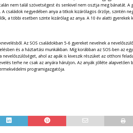
talán nem talál szövetségest és senkivel nem osztja meg bánatát. A g
). A családok negyedében anya a titkok kizárólagos őrzője, szintén 
k, a többi esetben szinte kizárólag az anya. A 10 év alatti gyerekek 
nevelésből. Az SOS családokban 5-6 gyereket nevelnek a nevelőszülők,
velésben és a háztartási munkákban. Míg korábban az SOS-ben az egye
a nevelőszülőséget, ahol az apák is kiveszik részüket az otthoni fel
evelés terhe ne csak az anyára háruljon
.
Az anyák jólléte alapvetően b
gyermekvédelmi programigazgatója.