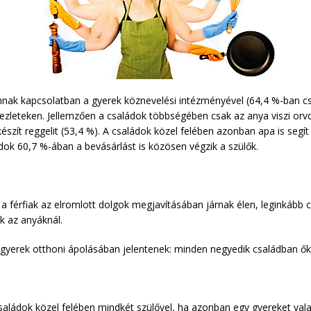
ak kapcsolatban a gyerek köznevelési intézményével (64,4 %-ban csa
ekezleteken. Jellemzően a családok többségében csak az anya viszi or
 készít reggelit (53,4 %). A családok közel felében azonban apa is segí
ládok 60,7 %-ában a bevásárlást is közösen végzik a szülők.
 férfiak az elromlott dolgok megjavításában járnak élen, leginkább c
k az anyáknál.
 gyerek otthoni ápolásában jelentenek: minden negyedik családban ő
saládok közel felében mindkét szülővel, ha azonban egy gyereket vala