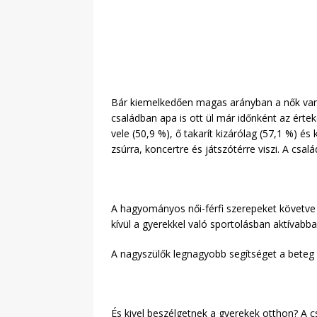
Bár kiemelkedően magas arányban a nők vann
családban apa is ott ül már időnként az ért
vele (50,9 %), ő takarít kizárólag (57,1 %) és
zsúrra, koncertre és játszótérre viszi. A csa
A hagyományos női-férfi szerepeket követve a
kívül a gyerekkel való sportolásban aktívabba
A nagyszülők legnagyobb segítséget a beteg
És kivel beszélgetnek a gyerekek otthon? A c