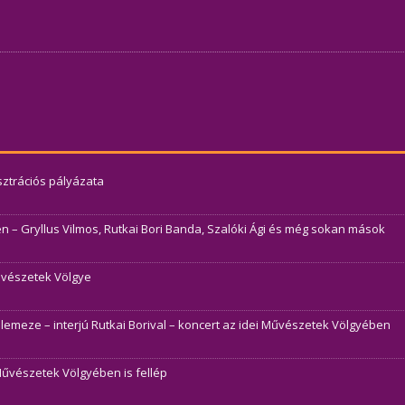
usztrációs pályázata
– Gryllus Vilmos, Rutkai Bori Banda, Szalóki Ági és még sokan mások
Művészetek Völgye
j lemeze – interjú Rutkai Borival – koncert az idei Művészetek Völgyében
Művészetek Völgyében is fellép