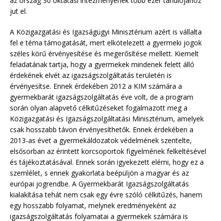
az ország 30 oktatási intézményének több ezer tanulójához
jut el.
A Közigazgatási és Igazságügyi Minisztérium azért is vállalta
fel e téma támogatását, mert elkötelezett a gyermeki jogok
széles körű érvényesítése és megerősítése mellett. Kiemelt
feladatának tartja, hogy a gyermekek mindenek felett álló
érdekének elvét az igazságszolgáltatás területén is
érvényesítse. Ennek érdekében 2012 a KIM számára a
gyermekbarát igazságszolgáltatás éve volt, de a program
során olyan alapvető célkitűzéseket fogalmazott meg a
Közigazgatási és Igazságszolgáltatási Minisztérium, amelyek
csak hosszabb távon érvényesíthetők. Ennek érdekében a
2013-as évet a gyermekáldozatok védelmének szentelte,
elsősorban az érintett korcsoportok figyelmének felkeltésével
és tájékoztatásával. Ennek során igyekezett elérni, hogy ez a
szemlélet, s ennek gyakorlata beépüljön a magyar és az
európai jogrendbe. A Gyermekbarát Igazságszolgáltatás
kialakítása tehát nem csak egy évre szóló célkitűzés, hanem
egy hosszabb folyamat, melynek eredményeként az
igazságszolgáltatás folyamatai a gyermekek számára is