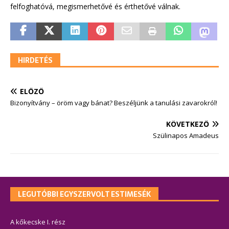
felfoghatóvá, megismerhetővé és érthetővé válnak.
HIRDETÉS
ELŐZŐ
Bizonyítvány – öröm vagy bánat? Beszéljünk a tanulási zavarokról!
KÖVETKEZŐ
Szülinapos Amadeus
LEGUTÓBBI EGYSZERVOLT ESTIMESÉK
A kőkecske I. rész