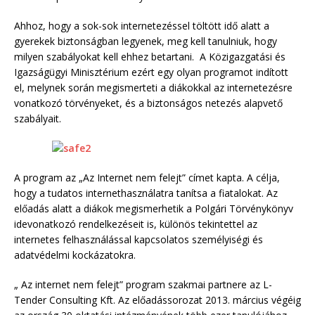
Ahhoz, hogy a sok-sok internetezéssel töltött idő alatt a
gyerekek biztonságban legyenek, meg kell tanulniuk, hogy
milyen szabályokat kell ehhez betartani. A Közigazgatási és
Igazságügyi Minisztérium ezért egy olyan programot indított
el, melynek során megismerteti a diákokkal az internetezésre
vonatkozó törvényeket, és a biztonságos netezés alapvető
szabályait.
A program az „Az Internet nem felejt” címet kapta. A célja,
hogy a tudatos internethasználatra tanítsa a fiatalokat. Az
előadás alatt a diákok megismerhetik a Polgári Törvénykönyv
idevonatkozó rendelkezéseit is, különös tekintettel az
internetes felhasználással kapcsolatos személyiségi és
adatvédelmi kockázatokra.
„ Az internet nem felejt” program szakmai partnere az L-
Tender Consulting Kft. Az előadássorozat 2013. március végéig