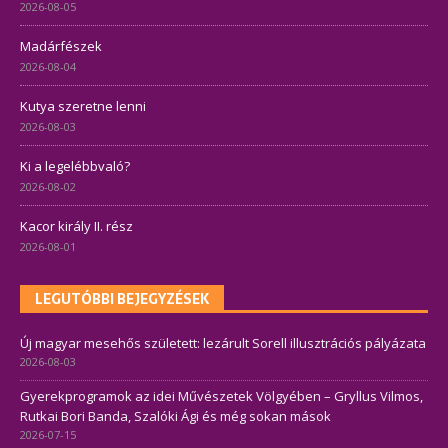
2026-08-05
Madárfészek
2026-08-04
Kutya szeretne lenni
2026-08-03
Ki a legelébbvaló?
2026-08-02
Kacor király II. rész
2026-08-01
LEGUTÓBBI BEJEGYZÉSEK
Új magyar mesehős született: lezárult Sorell illusztrációs pályázata
2026-08-03
Gyerekprogramok az idei Művészetek Völgyében – Gryllus Vilmos,
Rutkai Bori Banda, Szalóki Ági és még sokan mások
2026-07-15