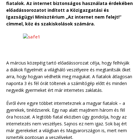
fiatalok. Az internet biztonságos használata érdekében
előadássorozatot indított a Közigazgatási és
Igazságügyi Minisztérium „Az internet nem felejt!”
címmel, köz és szakiskolások számára.
A március közepéig tartó előadássorozat célja, hogy felhívják
a diákok figyelmét a világháló veszélyeire és megtanítsák őket
arra, hogy hogyan védhetik meg magukat. A fiatalok átlagosan
naponta 3 és fél órát töltenek a számítógép előtt és minden
negyedik gyermeket ért már internetes zaklatás.
Évről évre egyre többet interneteznek a magyar fiatalok – a
gyerekek, tinédzserek. Egy nap alatt majdnem három és fél
óra hosszat. A legtöbb fiatal eközben úgy gondolja, hogy az
internetezés nem veszélyes. Sajnos ez nem igaz. Sok baj ért
már gyerekeket a világban és Magyarországon is, mert nem
ismerték pontosan a veszélyeket.