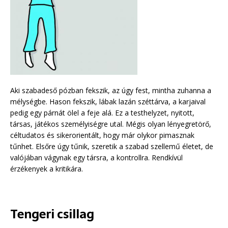
Aki szabadeső pózban fekszik, az úgy fest, mintha zuhanna a
mélységbe. Hason fekszik, lábak lazán széttárva, a karjaival
pedig egy párnát ölel a feje alá. Ez a testhelyzet, nyitott,
társas, játékos személyiségre utal. Mégis olyan lényegretörő,
céltudatos és sikerorientált, hogy már olykor pimasznak
tűnhet. Elsőre úgy tűnik, szeretik a szabad szellemű életet, de
valójában vágynak egy társra, a kontrollra. Rendkívül
érzékenyek a kritikára.
Tengeri csillag