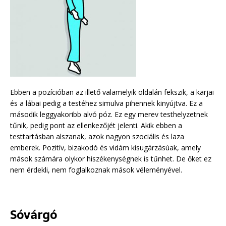
Ebben a pozícióban az illető valamelyik oldalán fekszik, a karjai
és a lábai pedig a testéhez simulva pihennek kinyújtva. Ez a
második leggyakoribb alvó póz. Ez egy merev testhelyzetnek
tűnik, pedig pont az ellenkezőjét jelenti. Akik ebben a
testtartásban alszanak, azok nagyon szociális és laza
emberek. Pozitív, bizakodó és vidám kisugárzásúak, amely
mások számára olykor hiszékenységnek is tűnhet. De őket ez
nem érdekli, nem foglalkoznak mások véleményével.
Sóvárgó