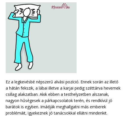
Ez a legkevésbé népszerű alvási pozíció. Ennek során az illető
a hátán fekszik, a lábai illetve a karjai pedig széttárva hevernek
csillag alakzatban. Akik ebben a testhelyzetben alszanak,
nagyon hűségesek a párkapcsolatok terén, és rendkívül jó
barátok is egyben. Imádják meghallgatni más emberek
problémáit, igyekeznek jó tanácsokkal ellátni mindenkit.