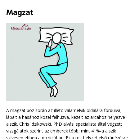
Magzat
A magzat póz során az illető valamelyik oldalára fordulva,
lábait a hasához közel felhúzva, kezeit az arcához helyezve
alszik. Chris Idzikowski, PhD alvási specialista által végzett
vizsgálatok szerint az emberek több, mint 41%-a alszik
szívesen ebben a pozícióban. Ez a testhelyzet első ránézésre