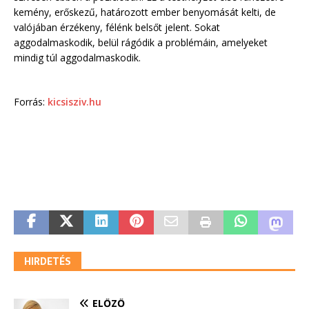
kemény, erőskezű, határozott ember benyomását kelti, de
valójában érzékeny, félénk belsőt jelent. Sokat
aggodalmaskodik, belül rágódik a problémáin, amelyeket
mindig túl aggodalmaskodik.
Forrás:
kicsisziv.hu
HIRDETÉS
ELŐZŐ