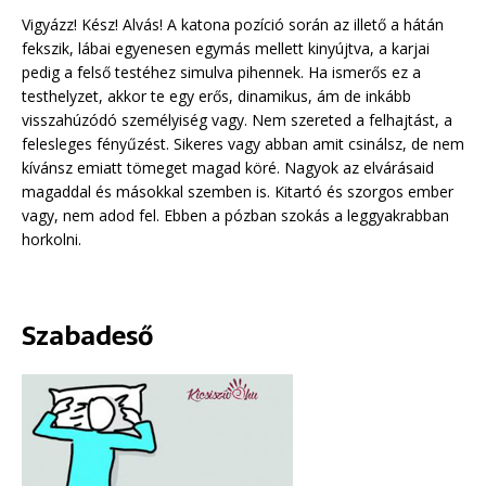
Vigyázz! Kész! Alvás! A katona pozíció során az illető a hátán
fekszik, lábai egyenesen egymás mellett kinyújtva, a karjai
pedig a felső testéhez simulva pihennek. Ha ismerős ez a
testhelyzet, akkor te egy erős, dinamikus, ám de inkább
visszahúzódó személyiség vagy. Nem szereted a felhajtást, a
felesleges fényűzést. Sikeres vagy abban amit csinálsz, de nem
kívánsz emiatt tömeget magad köré. Nagyok az elvárásaid
magaddal és másokkal szemben is. Kitartó és szorgos ember
vagy, nem adod fel. Ebben a pózban szokás a leggyakrabban
horkolni.
Szabadeső