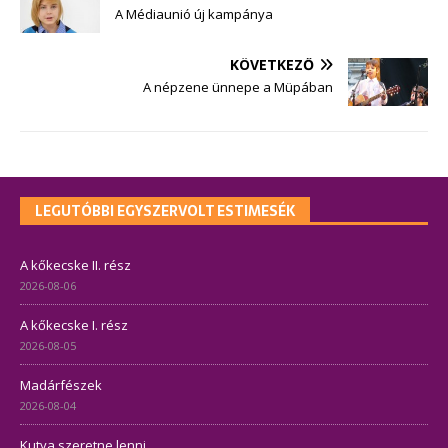
A Médiaunió új kampánya
KÖVETKEZŐ
A népzene ünnepe a Müpában
LEGUTÓBBI EGYSZERVOLT ESTIMESÉK
A kőkecske II. rész
2026-08-06
A kőkecske I. rész
2026-08-05
Madárfészek
2026-08-04
Kutya szeretne lenni