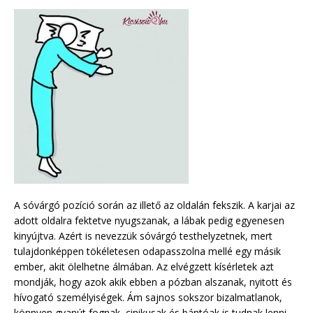
A sóvárgó pozíció során az illető az oldalán fekszik. A karjai az
adott oldalra fektetve nyugszanak, a lábak pedig egyenesen
kinyújtva. Azért is nevezzük sóvárgó testhelyzetnek, mert
tulajdonképpen tökéletesen odapasszolna mellé egy másik
ember, akit ölelhetne álmában. Az elvégzett kísérletek azt
mondják, hogy azok akik ebben a pózban alszanak, nyitott és
hívogató személyiségek. Ám sajnos sokszor bizalmatlanok,
könnyen gyanút fognak, cinikusak és bántóak is tudnak lenni.