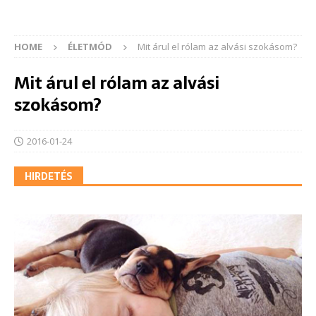
HOME
ÉLETMÓD
Mit árul el rólam az alvási szokásom?
Mit árul el rólam az alvási
szokásom?
2016-01-24
HIRDETÉS