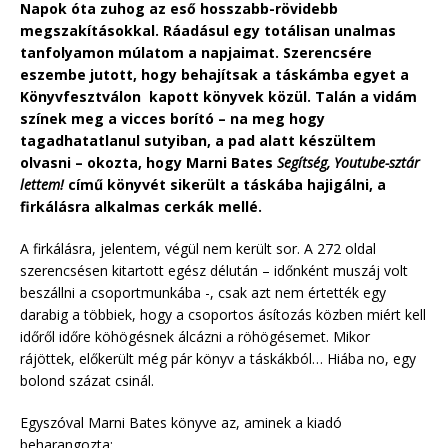
Napok óta zuhog az eső hosszabb-rövidebb
megszakításokkal. Ráadásul egy totálisan unalmas
tanfolyamon múlatom a napjaimat. Szerencsére
eszembe jutott, hogy behajítsak a táskámba egyet a
Könyvfesztválon kapott könyvek közül. Talán a vidám
színek meg a vicces borító – na meg hogy
tagadhatatlanul sutyiban, a pad alatt készültem
olvasni – okozta, hogy Marni Bates
Segítség, Youtube-sztár
lettem!
című könyvét sikerült a táskába hajigálni, a
firkálásra alkalmas cerkák mellé.
A firkálásra, jelentem, végül nem került sor. A 272 oldal
szerencsésen kitartott egész délután – időnként muszáj volt
beszállni a csoportmunkába -, csak azt nem értették egy
darabig a többiek, hogy a csoportos ásítozás közben miért kell
időről időre köhögésnek álcázni a röhögésemet. Mikor
rájöttek, előkerült még pár könyv a táskákból… Hiába no, egy
bolond százat csinál.
Egyszóval Marni Bates könyve az, aminek a kiadó
beharangozta: