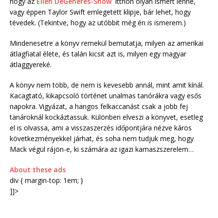
hogy az
Ellen DeGeneres-Show
itthon olyan ismert lenne,
vagy éppen Taylor Swift emlegetett klipje, bár lehet, hogy
tévedek. (Tekintve, hogy az utóbbit még én is ismerem.)
Mindenesetre a könyv remekül bemutatja, milyen az amerikai
átlagfiatal élete, és talán kicsit azt is, milyen egy magyar
átlaggyereké.
A könyv nem több, de nem is kevesebb annál, mint amit kínál.
Kacagtató, kikapcsoló történet unalmas tanórákra vagy esős
napokra. Vigyázat, a hangos felkaccanást csak a jobb fej
tanároknál kockáztassuk. Különben elveszi a könyvet, esetleg
el is olvassa, ami a visszaszerzés időpontjára nézve káros
következményekkel járhat, és soha nem tudjuk meg, hogy
Mack végül rájön-e, ki számára az igazi kamaszszerelem…
About these ads
div { margin-top: 1em; }
]]>