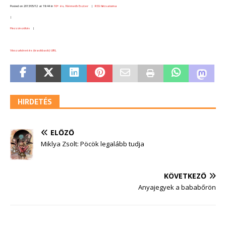
Posted on 2013/05/12 at 19:44 in
10+ év
,
Németh Eszter
|
RSS hírcsatorna
|
Hozzászólás
|
Visszakövetés (trackback) URL
HIRDETÉS
ELŐZŐ
Miklya Zsolt: Pöcök legalább tudja
KÖVETKEZŐ
Anyajegyek a bababőrön