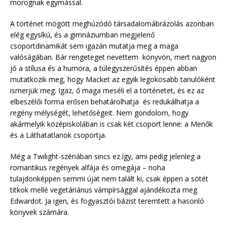
morognak egymással.
A történet mögött meghúzódó társadalomábrázolás azonban
elég egysíkú, és a gimnáziumban megjelenő
csoportdinamikát sem igazán mutatja meg a maga
valóságában. Bár rengeteget nevettem könyvön, mert nagyon
jó a stílusa és a humora, a túlegyszerűsítés éppen abban
mutatkozik meg, hogy Macket az egyik legokosabb tanulóként
ismerjük meg. Igaz, ő maga meséli el a történetet, és ez az
elbeszélői forma erősen behatárolhatja és redukálhatja a
regény mélységét, lehetőségeit. Nem gondolom, hogy
akármelyik középiskolában is csak két csoport lenne: a Menők
és a Láthatatlanok csoportja.
Még a Twilight-szériában sincs ez így, ami pedig jelenleg a
romantikus regények alfája és omegája – noha
tulajdonképpen semmi újat nem talált ki, csak éppen a sötét
titkok mellé vegetáriánus vámpírsággal ajándékozta meg
Edwardot. Ja igen, és fogyasztói bázist teremtett a hasonló
könyvek számára.