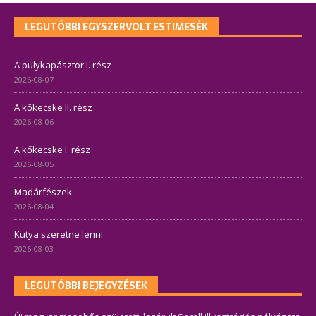
LEGUTÓBBI EGYSZERVOLT ESTIMESÉK
A pulykapásztor I. rész
2026-08-07
A kőkecske II. rész
2026-08-06
A kőkecske I. rész
2026-08-05
Madárfészek
2026-08-04
Kutya szeretne lenni
2026-08-03
LEGUTÓBBI BEJEGYZÉSEK