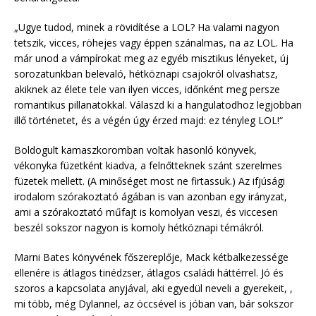
„Ugye tudod, minek a rövidítése a LOL? Ha valami nagyon
tetszik, vicces, röhejes vagy éppen szánalmas, na az LOL. Ha
már unod a vámpírokat meg az egyéb misztikus lényeket, új
sorozatunkban belevaló, hétköznapi csajokról olvashatsz,
akiknek az élete tele van ilyen vicces, időnként meg persze
romantikus pillanatokkal. Válaszd ki a hangulatodhoz legjobban
illő történetet, és a végén úgy érzed majd: ez tényleg LOL!“
Boldogult kamaszkoromban voltak hasonló könyvek,
vékonyka füzetként kiadva, a felnőtteknek szánt szerelmes
füzetek mellett. (A minőséget most ne firtassuk.) Az ifjúsági
irodalom szórakoztató ágában is van azonban egy irányzat,
ami a szórakoztató műfajt is komolyan veszi, és viccesen
beszél sokszor nagyon is komoly hétköznapi témákról.
Marni Bates könyvének főszereplője, Mack kétbalkezessége
ellenére is átlagos tinédzser, átlagos családi háttérrel. Jó és
szoros a kapcsolata anyjával, aki egyedül neveli a gyerekeit, ,
mi több, még Dylannel, az öccsével is jóban van, bár sokszor