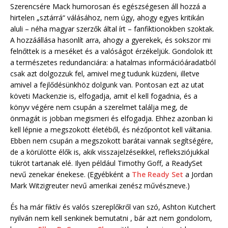
Szerencsére Mack humorosan és egészségesen áll hozzá a
hirtelen „sztárrá“ válásához, nem úgy, ahogy egyes kritikán
aluli – néha magyar szerzők által írt – fanfiktionokben szoktak.
A hozzáállása hasonlít arra, ahogy a gyerekek, és sokszor mi
felnőttek is a meséket és a valóságot érzékeljük. Gondolok itt
a természetes redundanciára: a hatalmas információáradatból
csak azt dolgozzuk fel, amivel meg tudunk küzdeni, illetve
amivel a fejlődésünkhöz dolgunk van. Pontosan ezt az utat
követi Mackenzie is, elfogadja, amit el kell fogadnia, és a
könyv végére nem csupán a szerelmet találja meg, de
önmagát is jobban megismeri és elfogadja. Ehhez azonban ki
kell lépnie a megszokott életéből, és nézőpontot kell váltania.
Ebben nem csupán a megszokott barátai vannak segítségére,
de a körülötte élők is, akik visszajelzéseikkel, refleksziójukkal
tükröt tartanak elé. Ilyen például Timothy Goff, a ReadySet
nevű zenekar énekese. (Egyébként a
The Ready Set
a Jordan
Mark Witzigreuter nevű amerikai zenész művészneve.)
És ha már fiktív és valós szereplőkről van szó, Ashton Kutchert
nyilván nem kell senkinek bemutatni , bár azt nem gondolom,