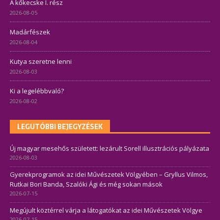
A kőkecske I. rész
2026-08-05
Madárfészek
2026-08-04
Kutya szeretne lenni
2026-08-03
Ki a legelébbvaló?
2026-08-02
LEGUTÓBBI BEJEGYZÉSEK
Új magyar mesehős született: lezárult Sorell illusztrációs pályázata
2026-08-03
Gyerekprogramok az idei Művészetek Völgyében – Gryllus Vilmos,
Rutkai Bori Banda, Szalóki Ági és még sokan mások
2026-07-15
Megújult köztérrel várja a látogatókat az idei Művészetek Völgye
2026-07-15