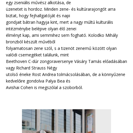
egy zseniális művész alkotása, de
üzenetet is hordoz. Minden zene- és kultúrarajongót arra
biztat, hogy fejhallgatóját és napi
gondjait bátran hagyja kint, mert a nagy múltú kulturális
intézménybe belépve olyan élő zenei
élményt kap, ami semmihez sem fogható. Kolodko Mihály
bronzból készült művéből
folyamatosan zene szól, s a tizenöt zenemű között olyan
valódi csemegéket találunk, mint
Beethoven C-dúr zongoraversenye Vásáry Tamás előadásában
vagy Richard Strauss Négy
utolsó éneke Rost Andrea tolmácsolásában, de a könnyűzene
kedvelőire gondolva Palya Bea és
Avishai Cohen is megszólal a szoborból.