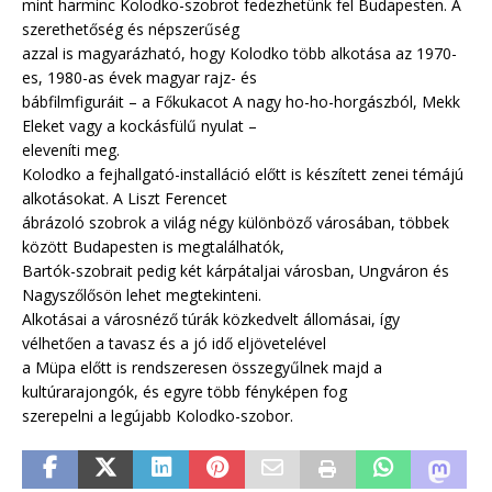
mint harminc Kolodko-szobrot fedezhetünk fel Budapesten. A
szerethetőség és népszerűség
azzal is magyarázható, hogy Kolodko több alkotása az 1970-
es, 1980-as évek magyar rajz- és
bábfilmfiguráit – a Főkukacot A nagy ho-ho-horgászból, Mekk
Eleket vagy a kockásfülű nyulat –
eleveníti meg.
Kolodko a fejhallgató-installáció előtt is készített zenei témájú
alkotásokat. A Liszt Ferencet
ábrázoló szobrok a világ négy különböző városában, többek
között Budapesten is megtalálhatók,
Bartók-szobrait pedig két kárpátaljai városban, Ungváron és
Nagyszőlősön lehet megtekinteni.
Alkotásai a városnéző túrák közkedvelt állomásai, így
vélhetően a tavasz és a jó idő eljövetelével
a Müpa előtt is rendszeresen összegyűlnek majd a
kultúrarajongók, és egyre több fényképen fog
szerepelni a legújabb Kolodko-szobor.