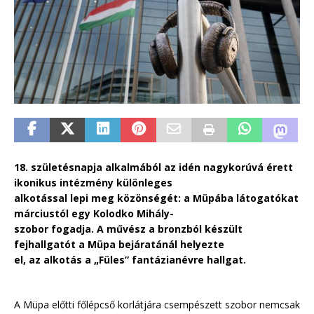
18. születésnapja alkalmából az idén nagykorúvá érett
ikonikus intézmény különleges
alkotással lepi meg közönségét: a Müpába látogatókat
márciustól egy Kolodko Mihály-
szobor fogadja. A művész a bronzból készült
fejhallgatót a Müpa bejáratánál helyezte
el, az alkotás a „Füles” fantázianévre hallgat.
A Müpa előtti főlépcső korlátjára csempészett szobor nemcsak