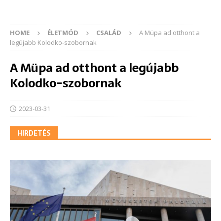
HOME
ÉLETMÓD
CSALÁD
A Müpa ad otthont a
legújabb Kolodko-szobornak
A Müpa ad otthont a legújabb
Kolodko-szobornak
2023-03-31
HIRDETÉS