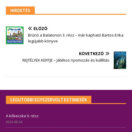
HIRDETÉS
ELŐZŐ
Brúnó a Balatonon 3. rész – már kapható Bartos Erika
legújabb könyve
KÖVETKEZŐ
REJTÉLYEK KERTJE – Játékos nyomozás és kiállítás
LEGUTÓBBI EGYSZERVOLT ESTIMESÉK
A kőkecske II. rész
2026-08-06