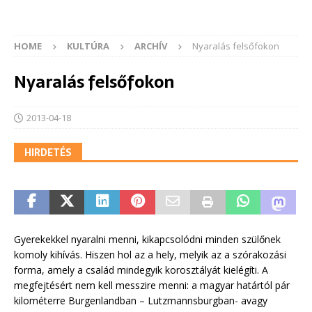
HOME
KULTÚRA
ARCHÍV
Nyaralás felsőfokon
Nyaralás felsőfokon
2013-04-18
HIRDETÉS
Gyerekekkel nyaralni menni, kikapcsolódni minden szülőnek
komoly kihívás. Hiszen hol az a hely, melyik az a szórakozási
forma, amely a család mindegyik korosztályát kielégíti. A
megfejtésért nem kell messzire menni: a magyar határtól pár
kilométerre Burgenlandban – Lutzmannsburgban- avagy