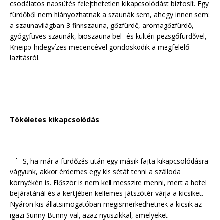
csodálatos napsütés felejthetetlen kikapcsolódást biztosít. Egy
fürdőből nem hiányozhatnak a szaunák sem, ahogy innen sem:
a szaunavilágban 3 finnszauna, gőzfürdő, aromagőzfürdő,
gyógyfüves szaunák, bioszauna bel- és kültéri pezsgőfürdővel,
Kneipp-hidegvízes medencével gondoskodik a megfelelő
lazításról.
Tökéletes kikapcsolódás
S, ha már a fürdőzés után egy másik fajta kikapcsolódásra
vágyunk, akkor érdemes egy kis sétát tenni a szálloda
környékén is. Először is nem kell messzire menni, mert a hotel
bejáratánál és a kertjében kellemes játszótér várja a kicsiket.
Nyáron kis állatsimogatóban megismerkedhetnek a kicsik az
igazi Sunny Bunny-val, azaz nyuszikkal, amelyeket