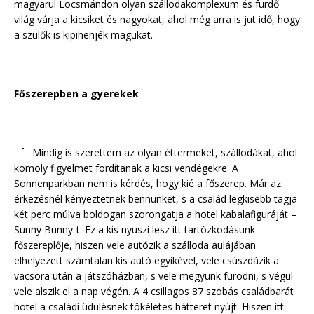
magyarul Locsmándon olyan szállodakomplexum és fürdő
világ várja a kicsiket és nagyokat, ahol még arra is jut idő, hogy
a szülők is kipihenjék magukat.
Főszerepben a gyerekek
Mindig is szerettem az olyan éttermeket, szállodákat, ahol
komoly figyelmet fordítanak a kicsi vendégekre. A
Sonnenparkban nem is kérdés, hogy kié a főszerep. Már az
érkezésnél kényeztetnek bennünket, s a család legkisebb tagja
két perc múlva boldogan szorongatja a hotel kabalafiguráját –
Sunny Bunny-t. Ez a kis nyuszi lesz itt tartózkodásunk
főszereplője, hiszen vele autózik a szálloda aulájában
elhelyezett számtalan kis autó egyikével, vele csúszdázik a
vacsora után a játszóházban, s vele megyünk fürödni, s végül
vele alszik el a nap végén. A 4 csillagos 87 szobás családbarát
hotel a családi üdülésnek tökéletes hátteret nyújt. Hiszen itt