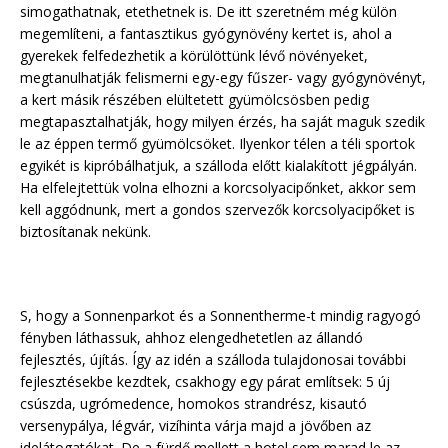
simogathatnak, etethetnek is. De itt szeretném még külön
megemlíteni, a fantasztikus gyógynövény kertet is, ahol a
gyerekek felfedezhetik a körülöttünk lévő növényeket,
megtanulhatják felismerni egy-egy fűszer- vagy gyógynövényt,
a kert másik részében elültetett gyümölcsösben pedig
megtapasztalhatják, hogy milyen érzés, ha saját maguk szedik
le az éppen termő gyümölcsöket. Ilyenkor télen a téli sportok
egyikét is kipróbálhatjuk, a szálloda előtt kialakított jégpályán.
Ha elfelejtettük volna elhozni a korcsolyacipőnket, akkor sem
kell aggódnunk, mert a gondos szervezők korcsolyacipőket is
biztosítanak nekünk.
S, hogy a Sonnenparkot és a Sonnentherme-t mindig ragyogó
fényben láthassuk, ahhoz elengedhetetlen az állandó
fejlesztés, újítás. Így az idén a szálloda tulajdonosai további
fejlesztésekbe kezdtek, csakhogy egy párat említsek: 5 új
csúszda, ugrómedence, homokos strandrész, kisautó
versenypálya, légvár, vizíhinta várja majd a jövőben az
idelátogatókat. De a fürdő mellett a hotel sem marad le az