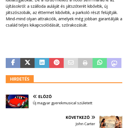
újításokról: a szálloda auláját és játszóterét kibővítik, új
játszószobák, az éttermet kibővítik, a parkoló részt felújítják.
Mind-mind olyan attrakciók, amelyek még jobban garantálják a
család teljes kikapcsolódását, szórakozását.
HIRDETÉS
ELŐZŐ
Új magyar gyerekmusical született
KÖVETKEZŐ
John Carter