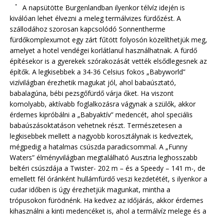
A napsütötte Burgenlandban ilyenkor télvíz idején is
kiválóan lehet élvezni a meleg termálvizes fürdőzést. A
szállodához szorosan kapcsolódó Sonnentherme
fürdőkomplexumot egy zárt fűtött folyosón közelíthetjük meg,
amelyet a hotel vendégei korlátlanul használhatnak. A fürdő
építésekor is a gyerekek szórakozását vették elsődlegesnek az
építők. A legkisebbek a 34-36 Celsius fokos „Babyworld”
vizívilágban érezhetik magukat jól, ahol babaúsztató,
babalagúna, bébi pezsgőfürdő várja őket. Ha viszont
komolyabb, aktívabb foglalkozásra vágynak a szülők, akkor
érdemes kipróbálni a „Babyaktív” medencét, ahol speciális
babaúszásoktatáson vehetnek részt. Természetesen a
legkisebbek mellett a nagyobb korosztálynak is kedveztek,
mégpedig a hatalmas csúszda paradicsommal. A „Funny
Waters” élményvilágban megtalálható Ausztria leghosszabb
beltéri csúszdája a Twister- 202 m – és a Speedy – 141 m-, de
emellett fél óránként hullámfürdő veszi kezdetétét, s ilyenkor a
cudar időben is úgy érezhetjük magunkat, mintha a
trópusokon fürödnénk. Ha kedvez az időjárás, akkor érdemes
kihasználni a kinti medencéket is, ahol a termálvíz melege és a