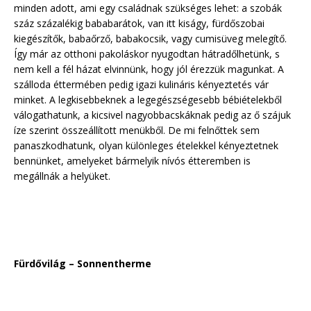
minden adott, ami egy családnak szükséges lehet: a szobák
száz százalékig bababarátok, van itt kiságy, fürdőszobai
kiegészítők, babaőrző, babakocsik, vagy cumisüveg melegítő.
Így már az otthoni pakoláskor nyugodtan hátradőlhetünk, s
nem kell a fél házat elvinnünk, hogy jól érezzük magunkat. A
szálloda éttermében pedig igazi kulináris kényeztetés vár
minket. A legkisebbeknek a legegészségesebb bébiételekből
válogathatunk, a kicsivel nagyobbacskáknak pedig az ő szájuk
íze szerint összeállított menükből. De mi felnőttek sem
panaszkodhatunk, olyan különleges ételekkel kényeztetnek
bennünket, amelyeket bármelyik nívós étteremben is
megállnák a helyüket.
Fürdővilág – Sonnentherme