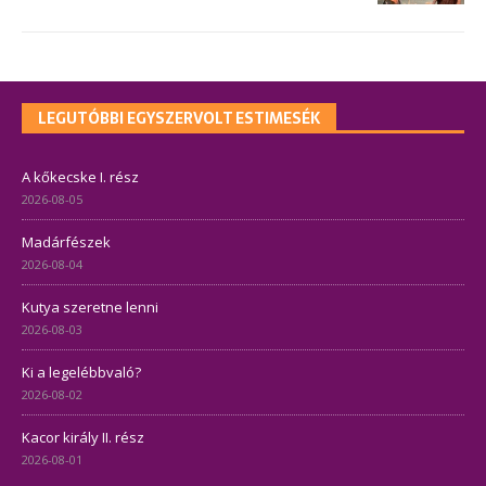
LEGUTÓBBI EGYSZERVOLT ESTIMESÉK
A kőkecske I. rész
2026-08-05
Madárfészek
2026-08-04
Kutya szeretne lenni
2026-08-03
Ki a legelébbvaló?
2026-08-02
Kacor király II. rész
2026-08-01