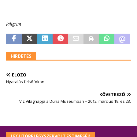
Piligrim
HIRDETÉS
ELŐZŐ
Nyaralás felsőfokon
KÖVETKEZŐ
Víz Világnapja a Duna Múzeumban – 2012. március 19. és 23.
LEGUTÓBBI EGYSZERVOLT ESTIMESÉK