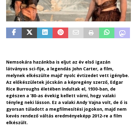
Nemsokára hazánkba is eljut az év első igazán
látványos sci-fije, a legendás John Carter, a film,
melynek elkészülte majd’ nyolc évtizedet vett igénybe.
Az előkészületek jócskán a képregény szerző, Edgar
Rice Burroughs életében indultak el, 1930-ban, de
egészen a ’80-as évekig kellett várni, hogy valaki
tényleg neki lásson. Ez a valaki Andy Vajna volt, de ő is
gyorsan túladott a megfilmesítési jogokon, majd nem
kevés rendező váltás eredményeképp 2012-re a film
elkészült.