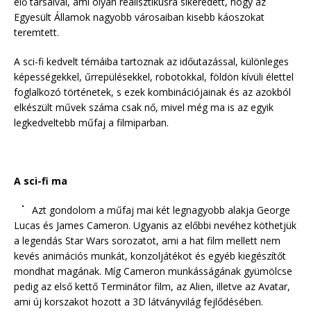
elő társaival, ami olyan realisztikusra sikeredett, hogy az
Egyesült Államok nagyobb városaiban kisebb káoszokat
teremtett.
A sci-fi kedvelt témáiba tartoznak az időutazással, különleges
képességekkel, űrrepülésekkel, robotokkal, földön kívüli élettel
foglalkozó történetek, s ezek kombinációjainak és az azokból
elkészült művek száma csak nő, mivel még ma is az egyik
legkedveltebb műfaj a filmiparban.
A sci-fi ma
Azt gondolom a műfaj mai két legnagyobb alakja George
Lucas és James Cameron. Ugyanis az előbbi nevéhez köthetjük
a legendás Star Wars sorozatot, ami a hat film mellett nem
kevés animációs munkát, konzoljátékot és egyéb kiegészítőt
mondhat magának. Míg Cameron munkásságának gyümölcse
pedig az első kettő Terminátor film, az Alien, illetve az Avatar,
ami új korszakot hozott a 3D látványvilág fejlődésében.