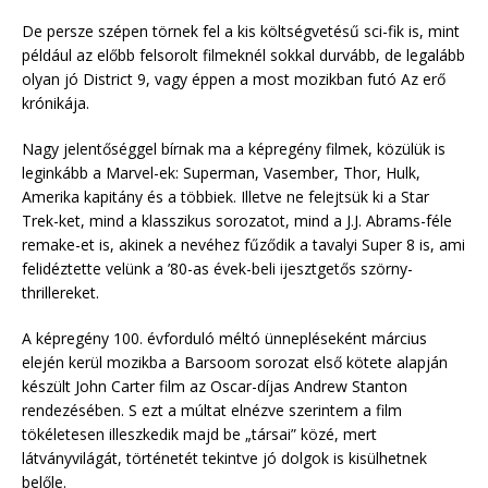
De persze szépen törnek fel a kis költségvetésű sci-fik is, mint
például az előbb felsorolt filmeknél sokkal durvább, de legalább
olyan jó District 9, vagy éppen a most mozikban futó Az erő
krónikája.
Nagy jelentőséggel bírnak ma a képregény filmek, közülük is
leginkább a Marvel-ek: Superman, Vasember, Thor, Hulk,
Amerika kapitány és a többiek. Illetve ne felejtsük ki a Star
Trek-ket, mind a klasszikus sorozatot, mind a J.J. Abrams-féle
remake-et is, akinek a nevéhez fűződik a tavalyi Super 8 is, ami
felidéztette velünk a ’80-as évek-beli ijesztgetős szörny-
thrillereket.
A képregény 100. évforduló méltó ünnepléseként március
elején kerül mozikba a Barsoom sorozat első kötete alapján
készült John Carter film az Oscar-díjas Andrew Stanton
rendezésében. S ezt a múltat elnézve szerintem a film
tökéletesen illeszkedik majd be „társai” közé, mert
látványvilágát, történetét tekintve jó dolgok is kisülhetnek
belőle.