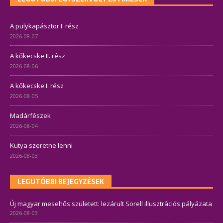
A pulykapásztor I. rész
2026-08-07
A kőkecske II. rész
2026-08-06
A kőkecske I. rész
2026-08-05
Madárfészek
2026-08-04
Kutya szeretne lenni
2026-08-03
LEGUTÓBBI BEJEGYZÉSEK
Új magyar mesehős született: lezárult Sorell illusztrációs pályázata
2026-08-03