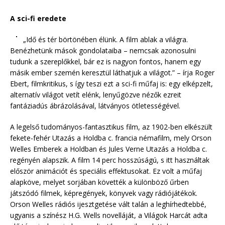
A sci-fi eredete
„Idő és tér börtönében élünk. A film ablak a világra.
Benézhetünk mások gondolataiba – nemcsak azonosulni
tudunk a szereplőkkel, bár ez is nagyon fontos, hanem egy
másik ember szemén keresztül láthatjuk a világot.” – írja Roger
Ebert, filmkritikus, s így teszi ezt a sci-fi műfaj is: egy elképzelt,
alternatív világot vetít elénk, lenyűgözve nézők ezreit
fantáziadús ábrázolásával, látványos ötletességével.
A legelső tudományos-fantasztikus film, az 1902-ben elkészült
fekete-fehér Utazás a Holdba c. francia némafilm, mely Orson
Welles Emberek a Holdban és Jules Verne Utazás a Holdba c.
regényén alapszik. A film 14 perc hosszúságú, s itt használtak
először animációt és speciális effektusokat. Ez volt a műfaj
alapköve, melyet sorjában követték a különböző űrben
játszódó filmek, képregények, könyvek vagy rádiójátékok.
Orson Welles rádiós ijesztgetése vált talán a leghírhedtebbé,
ugyanis a színész H.G. Wells novelláját, a Világok Harcát adta