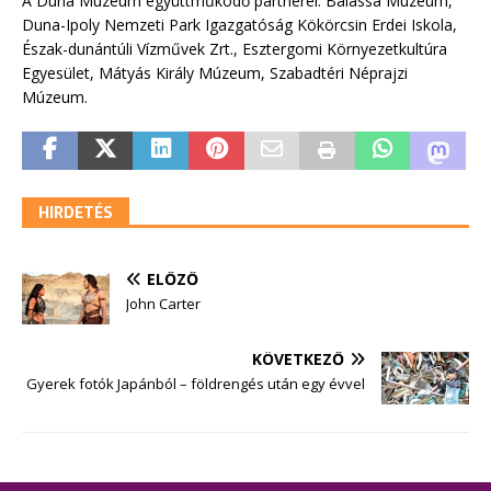
A Duna Múzeum együttműködő partnerei: Balassa Múzeum,
Duna-Ipoly Nemzeti Park Igazgatóság Kökörcsin Erdei Iskola,
Észak-dunántúli Vízművek Zrt., Esztergomi Környezetkultúra
Egyesület, Mátyás Király Múzeum, Szabadtéri Néprajzi
Múzeum.
HIRDETÉS
ELŐZŐ
John Carter
KÖVETKEZŐ
Gyerek fotók Japánból – földrengés után egy évvel