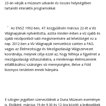
23-án várják a múzeum udvarán és összes helyiségében
tartandó interaktív programokkal.
Az ENSZ 1992-ben, 47. közgyűlésén március 22-ét a Víz
Világnapjának nyilvánította, azóta minden évben a víz újabb és
újabb nézőpontból való megismerésére ad lehetőséget ez a
nap. 2012-ben a Víz Világnapját nemzetközi szinten a FAO,
vagyis az Élelmezésügyi és Mezőgazdasági Világszervezet
koordinálja, melynek célja ezzel az, hogy felhívja a figyelmet a
mezőgazdasági vízhasználatra, a mindennapi élelmiszereink
előállításához szükséges víz mennyiségére, illetve a Föld
bizonyos területein ennek hiányára.
E szlogen jegyében szerveződnek a Duna Múzeum eseményei
is. Elsőként, március 19-én 9.30 és 12 óra között a legkisebbek