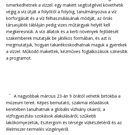
ismerkedhetnek a vízzel: egy makett segítségével követhetik
végig a víz útját a folyótól a folyóig, tanulmányozva a víz
körforgását és a víz felhasználásának módját, az óriás
társasjáték tábláján pedig vizes műtárgyak helyét kell
megkeresniük. A vízi állatok és a kerti növények fejlődését
szakemberek mutatják be játékos formában, és azt is
megmutatjuk, hogyan takarékoskodhatnak maguk a gyerekek
a vízzel. Működő makettek, kézműves foglalkozások színesítik
a programot.
A nagyobbak március 23-án 9 órától vehetik birtokba a
múzeum tereit. Képes bemutató, szakmai előadások
keretében tanulhatnak a globális vízhiány okairól, a
vízfogyasztási szokások alakulásáról, szűkebb
lakókörnyezetük, Esztergom és térsége vízkészletéről és az
élelmiszer-termelés vízigényéről.