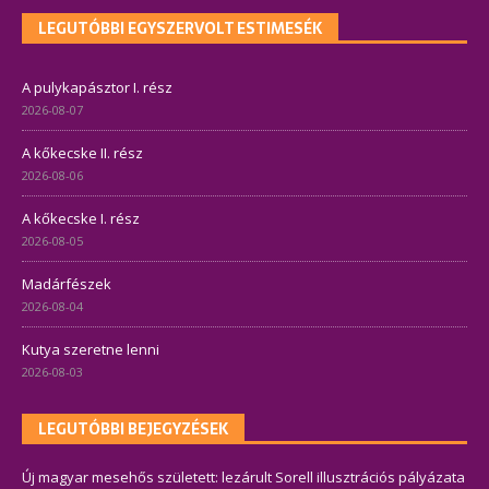
LEGUTÓBBI EGYSZERVOLT ESTIMESÉK
A pulykapásztor I. rész
2026-08-07
A kőkecske II. rész
2026-08-06
A kőkecske I. rész
2026-08-05
Madárfészek
2026-08-04
Kutya szeretne lenni
2026-08-03
LEGUTÓBBI BEJEGYZÉSEK
Új magyar mesehős született: lezárult Sorell illusztrációs pályázata