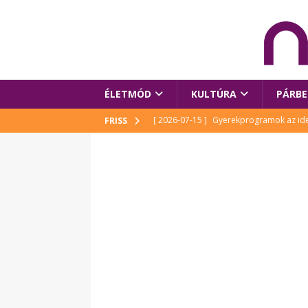
ÉLETMÓD
KULTÚRA
PÁRBE
[ 2026-07-15 ]
Gyerekprogramok az idei
FRISS
Szalóki Ági és még sokan mások
KUL
[ 2026-07-15 ]
Megújult köztérrel várja
[ 2026-07-15 ]
Pihitér – megjelent Rutka
idei Művészetek Völgyében
KULTÚR
[ 2026-06-29 ]
Apa kezdődik – Véssey Mi
[ 2026-08-03 ]
Új magyar mesehős születe