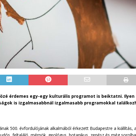
özé érdemes egy-egy kulturális programot is beiktatni. Ilyen a
saságok is izgalmasabbnál izgalmasabb programokkal találko
nak 500. évfordulójának alkalmából érkezett Budapestre a kiállítás, 
 tudós, feltaláló, mérnök, geológus, botanikus, zenész és még sorolh