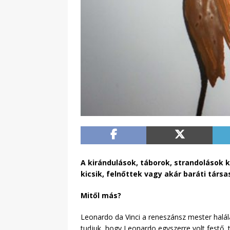
A kirándulások, táborok, strandolások k
kicsik, felnőttek vagy akár baráti tár
Mitől más?
Leonardo da Vinci a reneszánsz mester halálá
tudjuk, hogy Leonardo egyszerre volt festő,