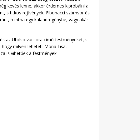
ez még kevés lenne, akkor érdemes kipróbálni a
nt, s titkos rejtvények, Fibonacci számsor és
yaránt, mintha egy kalandregénybe, vagy akár
 és az Utolsó vacsora című festményeket, s
i, hogy milyen lehetett Mona Lisát
aza is vihetőek a festmények!