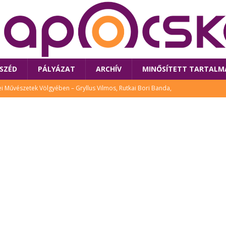
SZÉD
PÁLYÁZAT
ARCHÍV
MINŐSÍTETT TARTALM
 Művészetek Völgyében – Gryllus Vilmos, Rutkai Bori Banda,
TÚRA
 a látogatókat az idei Művészetek Völgye
CSALÁD
i Bori Bandájának az új lemeze – interjú Rutkai Borival – koncert az
A
klós író, költő idén a Művészetek Völgyében is fellép
KÖNYV
tt: lezárult Sorell illusztrációs pályázata
CSALÁD