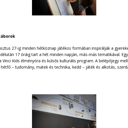
 táborok
augusztus 27-ig minden hétköznap játékos formában inspirálják a gyer
l délután 17 óráig tart a hét minden napján, más-más tematikával. Egy-
 Vinci Kids élményóra és külsős kulturális program. A belépőjegy mel
r: hétfő – tudomány, matek és technika, kedd – játék és alkotás, szerd