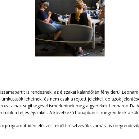
s pizsamapartit is rendeznek, az éjszakai kalandőrán fény derül Leonard
umkutatók lehetnek, és nem csak a rejtett jelekkel, de azok jelenté
orozatainak segítségével ismerkednek meg a gyerekek Leonardo Da Vi
en töltik a teljes éjszakét. A következő hónapban is megrendezik a kü
akai programot idén először felnőtt résztvevők számára is megrendez