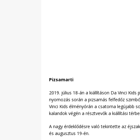
Pizsamarti
2019. július 18-án a kiállításon Da Vinci Kid
nyomozás során a pizsamás felfedőz szimból
Vinci Kids élményórán a csatorna legújabb s
kalandok végén a résztvevők a kiállítási térb
A nagy érdeklődésre való tekintette az éjsz
és augusztus 19-én.