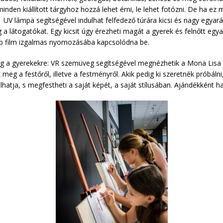
, minden kiállított tárgyhoz hozzá lehet érni, le lehet fotózni. De ha 
. UV lámpa segítségével indulhat felfedező túrára kicsi és nagy egyará
 a látogatókat. Egy kicsit úgy érezheti magát a gyerek és felnőtt eg
épp film izgalmas nyomozásába kapcsolódna be.
még a gyerekekre: VR szemüveg segítségével megnézhetik a Mona Lisa
eg a festőről, illetve a festményről. Akik pedig ki szeretnék próbáln
lhatja, s megfestheti a saját képét, a saját stílusában. Ajándékként h