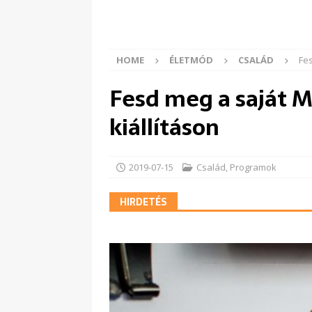
HOME
ÉLETMÓD
CSALÁD
Fes
Fesd meg a saját M
kiállításon
2019-07-15
Család
,
Programok
HIRDETÉS