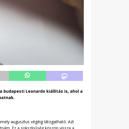
 budapesti Leonardo kiállítás is, ahol a
zhatnak.
amely augusztus végéig látogatható. Azt
atnám. Ez a sokszínűség köszön vissza a