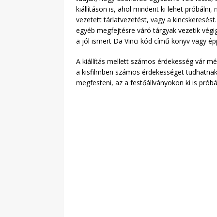
kiállításon is, ahol mindent ki lehet próbálni
vezetett tárlatvezetést, vagy a kincskeresést
egyéb megfejtésre váró tárgyak vezetik végig
a jól ismert Da Vinci kód című könyv vagy 
A kiállítás mellett számos érdekesség vár 
a kisfilmben számos érdekességet tudhatnak m
megfesteni, az a festőállványokon ki is próbá