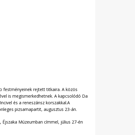
o festményeinek rejtett titkaira. A közös
sével is megismerkedhetnek. A kapcsolódó Da
ncivel és a reneszánsz korszakkal.A
lönleges pizsamapartit, augusztus 23-án.
ik, Éjszaka Múzeumban címmel, július 27-én