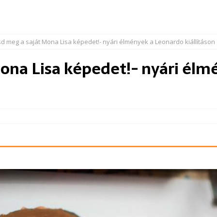
d meg a saját Mona Lisa képedet!- nyári élmények a Leonardo kiállításon
ona Lisa képedet!- nyári él