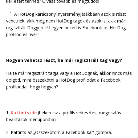
kell ezért tenned? Olvass tovább és megtudod!
A HotDog karácsonyi nyereményjátékbáan azok is részt
vehetnek, akik még nem HotDog tagok és azok is, akik már
regisztrált Doggerek! Legyen neked is Facebook-os HotDog
profilod és nyerj!
Hogyan vehetsz részt, ha már regisztrált tag vagy?
Ha te már regisztrált tagja vagy a HotDognak, akkor nincs más
dolgod, mint összekötni a HotDog profilodat a Facebook
profiloddal. Hogy hogyan?
1.
Kattints ide
(bekerülsz a profilszerkesztés, megosztás
beállítások menüpontba)
2. Kattints az „Összekötöm a Facebook-kal” gombra.