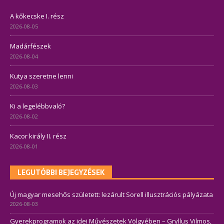
A kőkecske I. rész
2026-08-05
Madárfészek
2026-08-04
Kutya szeretne lenni
2026-08-03
Ki a legelébbvaló?
2026-08-02
Kacor király II. rész
2026-08-01
LEGUTÓBBI BEJEGYZÉSEK
Új magyar mesehős született: lezárult Sorell illusztrációs pályázata
2026-08-03
Gyerekprogramok az idei Művészetek Völgyében – Gryllus Vilmos,