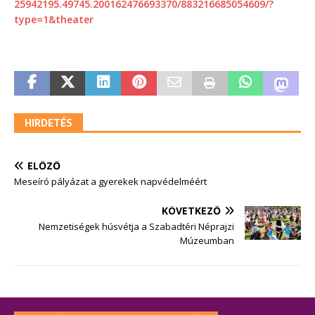
25942195.49745.200162476693370/883216685054609/?
type=1&theater
HIRDETÉS
ELŐZŐ
Meseíró pályázat a gyerekek napvédelméért
KÖVETKEZŐ
Nemzetiségek húsvétja a Szabadtéri Néprajzi
Múzeumban