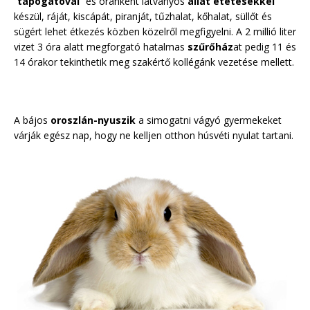
“
tapogatóval
” és óránként látványos
állat etetésekkel
készül, ráját, kiscápát, piranját, tűzhalat, kőhalat, süllőt és
sügért lehet étkezés közben közelről megfigyelni. A 2 millió liter
vizet 3 óra alatt megforgató hatalmas
szűrőház
at pedig 11 és
14 órakor tekinthetik meg szakértő kollégánk vezetése mellett.
A bájos
oroszlán-nyuszik
a simogatni vágyó gyermekeket
várják egész nap, hogy ne kelljen otthon húsvéti nyulat tartani.