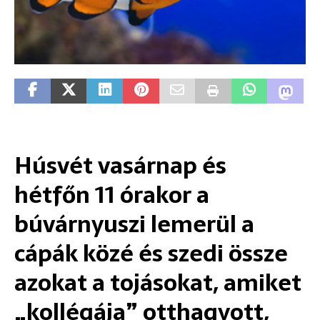
Húsvét vasárnap és
hétfőn 11 órakor a
búvárnyuszi
lemerül a
cápák közé és szedi össze
azokat a tojásokat, amiket
„kollégája” otthagyott,