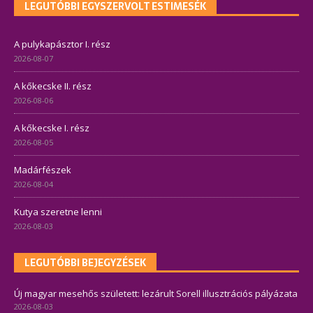
LEGUTÓBBI EGYSZERVOLT ESTIMESÉK
A pulykapásztor I. rész
2026-08-07
A kőkecske II. rész
2026-08-06
A kőkecske I. rész
2026-08-05
Madárfészek
2026-08-04
Kutya szeretne lenni
2026-08-03
LEGUTÓBBI BEJEGYZÉSEK
Új magyar mesehős született: lezárult Sorell illusztrációs pályázata
2026-08-03