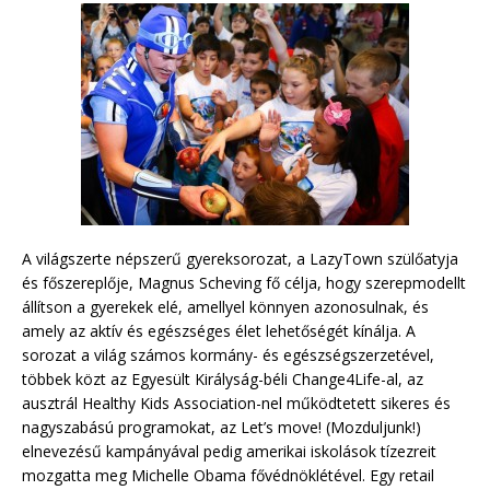
A világszerte népszerű gyereksorozat, a LazyTown szülőatyja
és főszereplője, Magnus Scheving fő célja, hogy szerepmodellt
állítson a gyerekek elé, amellyel könnyen azonosulnak, és
amely az aktív és egészséges élet lehetőségét kínálja. A
sorozat a világ számos kormány- és egészségszerzetével,
többek közt az Egyesült Királyság-béli Change4Life-al, az
ausztrál Healthy Kids Association-nel működtetett sikeres és
nagyszabású programokat, az Let’s move! (Mozduljunk!)
elnevezésű kampányával pedig amerikai iskolások tízezreit
mozgatta meg Michelle Obama fővédnöklétével. Egy retail