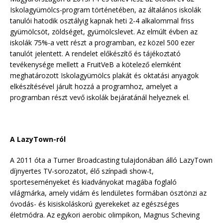
Iskolagyümölcs-program történetében, az általános iskolák
tanulói hatodik osztályig kapnak heti 2-4 alkalommal friss
gyümölcsöt, zöldséget, gyümölcslevet. Az elmúlt évben az
iskolák 75%-a vett részt a programban, ez közel 500 ezer
tanulót jelentett. A rendelet előkészítő és tájékoztató
tevékenysége mellett a FruitVeB a kötelező elemként
meghatározott Iskolagyümölcs plakát és oktatási anyagok
elkészítésével járult hozzá a programhoz, amelyet a
programban részt vevő iskolák bejáratánál helyeznek el.
A LazyTown-ról
A 2011 óta a Turner Broadcasting tulajdonában álló LazyTown
díjnyertes TV-sorozatot, élő színpadi show-t,
sporteseményeket és kiadványokat magába foglaló
világmárka, amely vidám és lendületes formában ösztönzi az
óvodás- és kisiskoláskorú gyerekeket az egészséges
életmódra. Az egykori aerobic olimpikon, Magnus Scheving