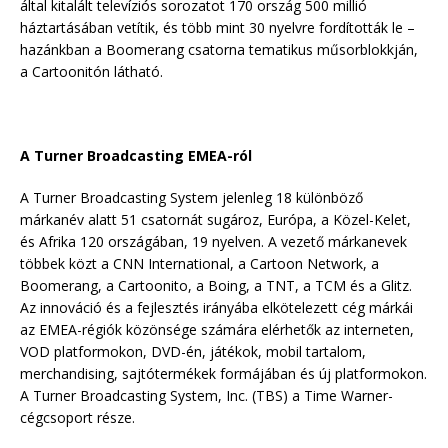
által kitalált televíziós sorozatot 170 ország 500 millió
háztartásában vetítik, és több mint 30 nyelvre fordították le –
hazánkban a Boomerang csatorna tematikus műsorblokkján,
a Cartoonitón látható.
A Turner Broadcasting EMEA-ról
A Turner Broadcasting System jelenleg 18 különböző
márkanév alatt 51 csatornát sugároz, Európa, a Közel-Kelet,
és Afrika 120 országában, 19 nyelven. A vezető márkanevek
többek közt a CNN International, a Cartoon Network, a
Boomerang, a Cartoonito, a Boing, a TNT, a TCM és a Glitz.
Az innováció és a fejlesztés irányába elkötelezett cég márkái
az EMEA-régiók közönsége számára elérhetők az interneten,
VOD platformokon, DVD-én, játékok, mobil tartalom,
merchandising, sajtótermékek formájában és új platformokon.
A Turner Broadcasting System, Inc. (TBS) a Time Warner-
cégcsoport része.