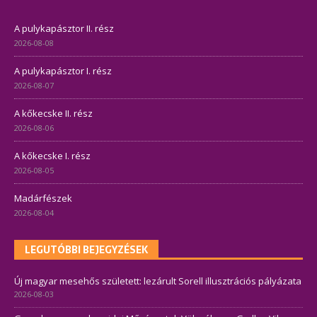
A pulykapásztor II. rész
2026-08-08
A pulykapásztor I. rész
2026-08-07
A kőkecske II. rész
2026-08-06
A kőkecske I. rész
2026-08-05
Madárfészek
2026-08-04
LEGUTÓBBI BEJEGYZÉSEK
Új magyar mesehős született: lezárult Sorell illusztrációs pályázata
2026-08-03