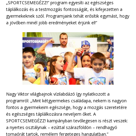
„SPORTCSEMEGÉZZ!” program egyesíti az egészséges
táplálkozás és a testmozgás fontosságát, és kifejezetten a
gyermekeknek szól. Programjaink tehát erősítik egymást, hogy
a jövőben minél jobb eredményeket érjünk el!”
Nagy Viktor világbajnok vízilabdázó így nyilatkozott a
programról: „Mint kétgyermekes családapa, nekem is nagyon
fontos a gyermekeim egészsége, hogy a mozgás szeretetére
és egészséges táplálkozásra neveljem őket. A
SPORTCSEMEGÉZZ! kampányban tevőlegesen is részt veszek:
a nyertes osztálynak – ezúttal szárazföldön – rendhagyó
tornaórát tartok, remélem fergeteges hangulatban.”