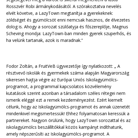
Rosszvér Robi ármánykodásától. A szórakoztatva nevelés
elvét követve, a LazyTown megtanítja a gyerekeknek:
zöldséget és gyümölcsöt enni nemcsak hasznos, de élvezetes
dolog is. Ahogy a sorozat szülőatyja és főszereplője, Magnus
Scheving mondja: LazyTown-ban minden gyerek szuperhős, és
ha velünk tartanak, azok is maradnak.”
Fodor Zoltán, a FruitVeB ügyvezetője így nyilatkozott: „ A
résztvevő iskolák és gyermekek száma alapján Magyarország
sikeresen hajtja végre az Európai Uniós Iskolagyümölcs-
programot, a programmal kapcsolatos közvélemény
kutatások szerint azonban a társadalom széles rétegei nem
ismerik eléggé ezt a remek kezdeményezést. Ezért kiemelt
célunk, hogy az Iskolagyümölcs-programot és annak üzenetét
mindenkivel megismertessük! Ehhez folyamatosan keressük a
partnereket. Nagyon örülünk, hogy LazyTown sorozattal és az
iskolagyümölcs beszállítókkal közös kampányt indíthatunk,
amely népszerűsíti az Iskolagyümölcs-programot. A