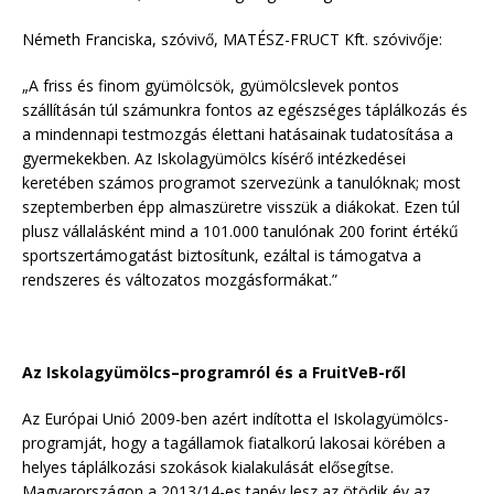
Németh Franciska, szóvivő, MATÉSZ-FRUCT Kft. szóvivője:
„A friss és finom gyümölcsök, gyümölcslevek pontos
szállításán túl számunkra fontos az egészséges táplálkozás és
a mindennapi testmozgás élettani hatásainak tudatosítása a
gyermekekben. Az Iskolagyümölcs kísérő intézkedései
keretében számos programot szervezünk a tanulóknak; most
szeptemberben épp almaszüretre visszük a diákokat. Ezen túl
plusz vállalásként mind a 101.000 tanulónak 200 forint értékű
sportszertámogatást biztosítunk, ezáltal is támogatva a
rendszeres és változatos mozgásformákat.”
Az Iskolagyümölcs–programról és a FruitVeB-ről
Az Európai Unió 2009-ben azért indította el Iskolagyümölcs-
programját, hogy a tagállamok fiatalkorú lakosai körében a
helyes táplálkozási szokások kialakulását elősegítse.
Magyarországon a 2013/14-es tanév lesz az ötödik év az