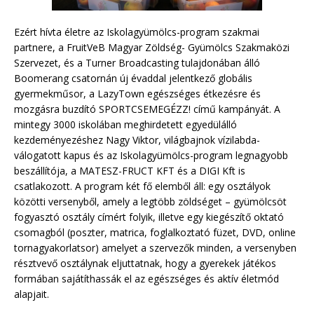
Ezért hívta életre az Iskolagyümölcs-program szakmai
partnere, a FruitVeB Magyar Zöldség- Gyümölcs Szakmaközi
Szervezet, és a Turner Broadcasting tulajdonában álló
Boomerang csatornán új évaddal jelentkező globális
gyermekműsor, a LazyTown egészséges étkezésre és
mozgásra buzdító SPORTCSEMEGÉZZ! című kampányát. A
mintegy 3000 iskolában meghirdetett egyedülálló
kezdeményezéshez Nagy Viktor, világbajnok vízilabda-
válogatott kapus és az Iskolagyümölcs-program legnagyobb
beszállítója, a MATESZ-FRUCT KFT és a DIGI Kft is
csatlakozott. A program két fő elemből áll: egy osztályok
közötti versenyből, amely a legtöbb zöldséget – gyümölcsöt
fogyasztó osztály címért folyik, illetve egy kiegészítő oktató
csomagból (poszter, matrica, foglalkoztató füzet, DVD, online
tornagyakorlatsor) amelyet a szervezők minden, a versenyben
résztvevő osztálynak eljuttatnak, hogy a gyerekek játékos
formában sajátíthassák el az egészséges és aktív életmód
alapjait.