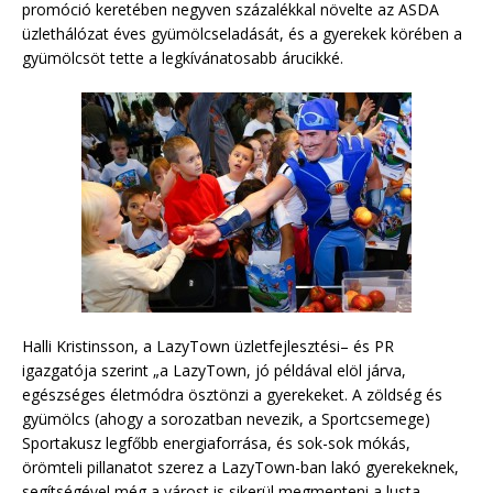
promóció keretében negyven százalékkal növelte az ASDA
üzlethálózat éves gyümölcseladását, és a gyerekek körében a
gyümölcsöt tette a legkívánatosabb árucikké.
Halli Kristinsson, a LazyTown üzletfejlesztési– és PR
igazgatója szerint „a LazyTown, jó példával elöl járva,
egészséges életmódra ösztönzi a gyerekeket. A zöldség és
gyümölcs (ahogy a sorozatban nevezik, a Sportcsemege)
Sportakusz legfőbb energiaforrása, és sok-sok mókás,
örömteli pillanatot szerez a LazyTown-ban lakó gyerekeknek,
segítségével még a várost is sikerül megmenteni a lusta