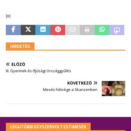
(x)
HIRDETÉS
ELŐZŐ
III. Gyermek és Ifjúsági Országgyűlés
KÖVETKEZŐ
Mesés hétvége a Skanzenben
LEGUTÓBBI EGYSZERVOLT ESTIMESÉK