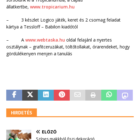
állatkertbe,
www.tropicarium.hu
– 3 készlet Logico játék, keret és 2 csomag feladat
kártya a Tessloff – Babilon kiadótól
– A
www.webtaska.hu
oldal felajánl a nyertes
osztálynak – grafitceruzákat, töltőtollakat, órarendeket, hogy
gördülékenyen menjen a tanulás
HIRDETÉS
ELŐZŐ
Színes makkból őszi dekoráció