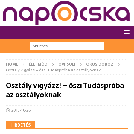
HOME
ÉLETMÓD
OVI-SULI
OKOS DOBOZ
Osztály vigyázz! – őszi Tudáspróba az osztályoknak
Osztály vigyázz! – őszi Tudáspróba
az osztályoknak
2015-10-26
HIRDETÉS