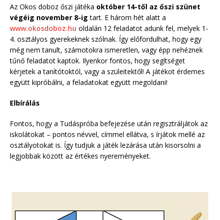
Az Okos doboz őszi játéka
október 14-től az őszi szünet
végéig november 8-ig
tart. E három hét alatt a
www.okosdoboz.hu
oldalán 12 feladatot adunk fel, melyek 1-
4. osztályos gyerekeknek szólnak. Így előfordulhat, hogy egy
még nem tanult, számotokra ismeretlen, vagy épp nehéznek
tűnő feladatot kaptok. Ilyenkor fontos, hogy segítséget
kérjetek a tanítótoktól, vagy a szüleitektől! A játékot érdemes
együtt kipróbálni, a feladatokat együtt megoldani!
Elbírálás
Fontos, hogy a Tudáspróba befejezése után regisztráljátok az
iskolátokat – pontos névvel, címmel ellátva, s írjátok mellé az
osztályotokat is. Így tudjuk a játék lezárása után kisorsolni a
legjobbak között az értékes nyereményeket.