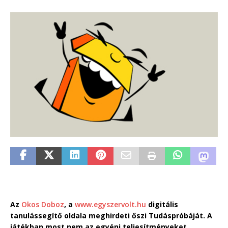
Az
Okos Doboz
, a
www.egyszervolt.hu
digitális
tanulássegítő oldala meghirdeti őszi Tudáspróbáját. A
játékban most nem az egyéni teljesítményeket