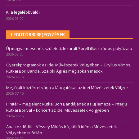
Ki a legelébbvaló?
2026-08-02
LEGUTÓBBI BEJEGYZÉSEK
Új magyar mesehős született: lezárult Sorell illusztrációs pályázata
2026-08-03
Gyerekprogramok az idei Művészetek Völgyében – Gryllus Vilmos,
Rutkai Bori Banda, Szalóki Ági és még sokan mások
2026-07-15
Megújult köztérrel várja a látogatókat az idei Művészetek Völgye
2026-07-15
Pihitér – megjelent Rutkai Bori Bandájának az új lemeze – interjú
Rutkai Borival – koncert az idei Művészetek Völgyében
2026-07-15
Apa kezdődik – Véssey Miklós író, költő idén a Művészetek
Völgyében is fellép
2026-06-29