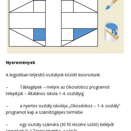
Nyeremények
A legjobban teljesítő osztályok között kisorsolunk:
– Táblagépek – melyre az Okosdoboz programot
telepítjük – Általános Iskola 1-4. osztályig
– a nyertes osztály iskolája „Okosdoboz – 1-4. osztály”
programot kap a számítógépes termébe
– egy osztály számára (30 fő részére szóló) belépőt
sorsolunk ki a Tropicariumba, a cápás