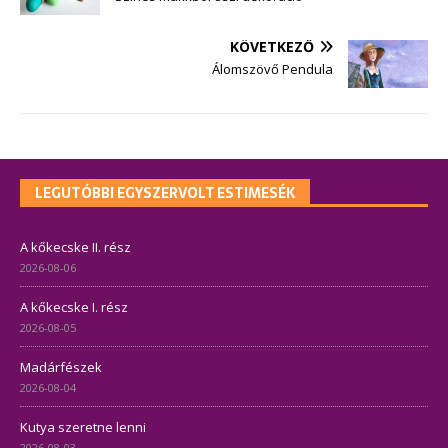
KÖVETKEZŐ
Álomszövő Pendula
LEGUTÓBBI EGYSZERVOLT ESTIMESÉK
A kőkecske II. rész
2026-08-06
A kőkecske I. rész
2026-08-05
Madárfészek
2026-08-04
Kutya szeretne lenni
2026-08-03