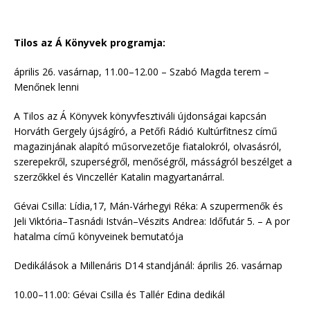
Tilos az Á Könyvek programja:
április 26. vasárnap, 11.00–12.00 – Szabó Magda terem –
Menőnek lenni
A Tilos az Á Könyvek könyvfesztiváli újdonságai kapcsán
Horváth Gergely újságíró, a Petőfi Rádió Kultúrfitnesz című
magazinjának alapító műsorvezetője fiatalokról, olvasásról,
szerepekről, szuperségről, menőségről, másságról beszélget a
szerzőkkel és Vinczellér Katalin magyartanárral.
Gévai Csilla: Lídia,17, Mán-Várhegyi Réka: A szupermenők és
Jeli Viktória–Tasnádi István–Vészits Andrea: Időfutár 5. – A por
hatalma című könyveinek bemutatója
Dedikálások a Millenáris D14 standjánál: április 26. vasárnap
10.00–11.00: Gévai Csilla és Tallér Edina dedikál