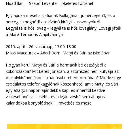
Eldad Ilani – Szabó Levente: Tökéletes történet
Egy apuka mesél a kisfiának Bullagária ifjú hercegéről, és a
herceget meghódítani kívánó királykisasszonyokról.
Legyél te is hős lovag – legyél te is hős lovaglány! Lovagi játék
a Mare Temporis Alapítvánnyal.
2015. április 26. vasárnap, 17.00-18.00
Milos Macourek – Adolf Born: Matyi és Sári az iskolában
Hogyan kerül Matyi és Sári a harmadik bé osztályból a
kőkorszakba? Mit keres Jonatán, a szomszéd néni kutyája az
osztálykiránduláson – ráadásul emberi formában? Mindez egy
csodálatos telefonkagylónak köszönhető, amit Matyi és Sári
egy átlagos napon ajándékba kap, és innentől kezdve
viccesebbnél viccesebb, és a legkevésbé sem átlagos
kalandokba bonyolódnak. Filmvetítés és mese.