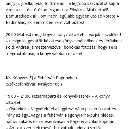
pingvin, gorilla, tyúk, földimalac – a legtöbb szavazatot kapja
ezen az estén, örökbe fogadjuk a Fővárosi Állatkertből!
Bemutatkozik Jill Tomlinson legújabb egyben utolsó kötete A
földimalac, aki semmiben sem volt biztos!
20.00 Mutasd meg, hogy a könyv öltöztet! – várjuk a szülőket!
– design kiegészítők készítése könyvekből nőknek és férfiaknak
Földi Andrea jelmeztervezővel, bohókás fotózás, hogy Te is
megmutathasd, a könyv valóban öltöztet!
Kis Könyves Éj a Fehérvári Pagonyban
(Székesfehérvár, Királysor 66.)
19.00 – 21.00 Pizsamaparti és Könyvékszerek – A könyv
öltöztet!
– Gyerekek – Vegyétek fel a legpizsamább pizsamátokat és
irány az ágy…vagyis a fehérvári Pagony! Pihe-puha plédes,
habos-kakaós esti meseolvasás a Pagony alvókuckójában.
– Amíg a gyerekek mesét hallgatnak, addig a szülők