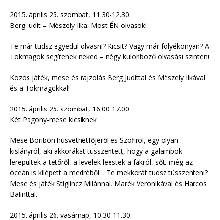
2015. április 25. szombat, 11.30-12.30
Berg Judit – Mészely Ilka: Most ÉN olvasok!
Te már tudsz egyedül olvasni? Kicsit? Vagy már folyékonyan? A
Tökmagok segítenek neked – négy különböző olvasási szinten!
Közös játék, mese és rajzolás Berg Judittal és Mészely Ilkával
és a Tökmagokkal!
2015. április 25. szombat, 16.00-17.00
Két Pagony-mese kicsiknek
Mese Boribon húsvéthétfőjéről és Szofiról, egy olyan
kislányról, aki akkorákat tüsszentett, hogy a galambok
lerepültek a tetőről, a levelek leestek a fákról, sőt, még az
óceán is kilépett a medréből… Te mekkorát tudsz tüsszenteni?
Mese és játék Stiglincz Milánnal, Marék Veronikával és Harcos
Bálinttal.
2015. április 26. vasárnap, 10.30-11.30