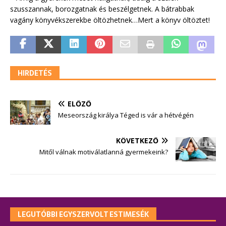
szusszannak, borozgatnak és beszélgetnek. A bátrabbak
vagány könyvékszerekbe öltözhetnek…Mert a könyv öltöztet!
HIRDETÉS
ELŐZŐ
Meseország királya Téged is vár a hétvégén
KÖVETKEZŐ
Mitől válnak motiválatlanná gyermekeink?
LEGUTÓBBI EGYSZERVOLT ESTIMESÉK