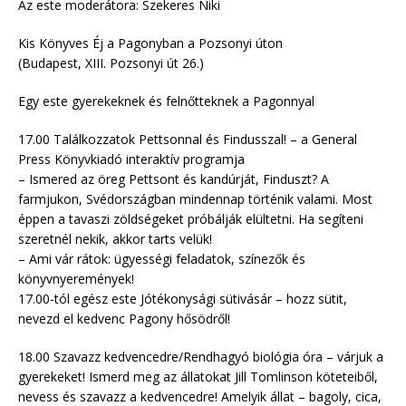
Az este moderátora: Szekeres Niki
Kis Könyves Éj a Pagonyban a Pozsonyi úton
(Budapest, XIII. Pozsonyi út 26.)
Egy este gyerekeknek és felnőtteknek a Pagonnyal
17.00 Találkozzatok Pettsonnal és Findusszal! – a General
Press Könyvkiadó interaktív programja
– Ismered az öreg Pettsont és kandúrját, Finduszt? A
farmjukon, Svédországban mindennap történik valami. Most
éppen a tavaszi zöldségeket próbálják elültetni. Ha segíteni
szeretnél nekik, akkor tarts velük!
– Ami vár rátok: ügyességi feladatok, színezők és
könyvnyeremények!
17.00-tól egész este Jótékonysági sütivásár – hozz sütit,
nevezd el kedvenc Pagony hősödről!
18.00 Szavazz kedvencedre/Rendhagyó biológia óra – várjuk a
gyerekeket! Ismerd meg az állatokat Jill Tomlinson köteteiből,
nevess és szavazz a kedvencedre! Amelyik állat – bagoly, cica,