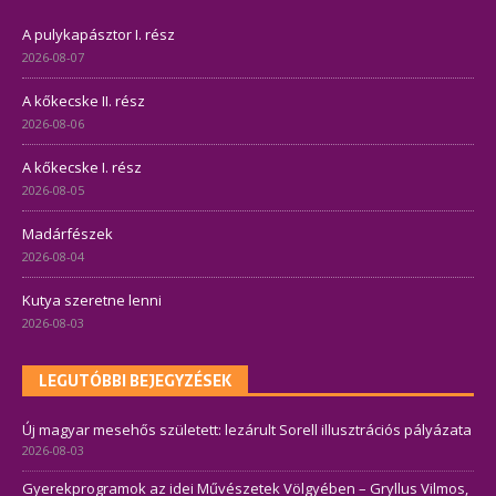
A pulykapásztor I. rész
2026-08-07
A kőkecske II. rész
2026-08-06
A kőkecske I. rész
2026-08-05
Madárfészek
2026-08-04
Kutya szeretne lenni
2026-08-03
LEGUTÓBBI BEJEGYZÉSEK
Új magyar mesehős született: lezárult Sorell illusztrációs pályázata
2026-08-03
Gyerekprogramok az idei Művészetek Völgyében – Gryllus Vilmos,