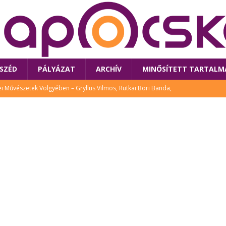
SZÉD
PÁLYÁZAT
ARCHÍV
MINŐSÍTETT TARTALM
 Művészetek Völgyében – Gryllus Vilmos, Rutkai Bori Banda,
TÚRA
 a látogatókat az idei Művészetek Völgye
CSALÁD
i Bori Bandájának az új lemeze – interjú Rutkai Borival – koncert az
A
klós író, költő idén a Művészetek Völgyében is fellép
KÖNYV
tt: lezárult Sorell illusztrációs pályázata
CSALÁD