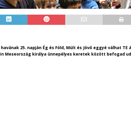
havának 25. napján Ég és Föld, Múlt és Jövő eggyé válhat TE á
gén Meseország királya ünnepélyes keretek között befogad u