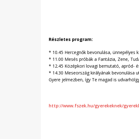
Részletes program:
* 10.45 Hercegnők bevonulása, ünnepélyes k
* 11.00 Mesés próbák a Fantázia, Zene, Tudá
* 12.45 Középkori lovagi bemutató, apród- 
* 14.30 Meseország királyának bevonulása ut
Gyere jelmezben, így Te magad is udvarhölggy
http://www.fszek.hu/gyerekeknek/gyerek