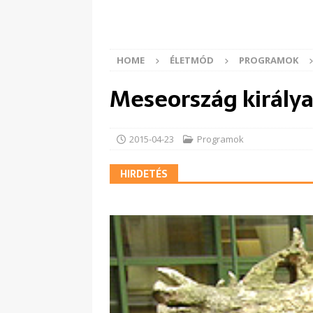
HOME
ÉLETMÓD
PROGRAMOK
Meseország királya
2015-04-23
Programok
HIRDETÉS