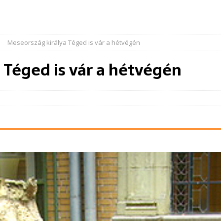
Meseország királya Téged is vár a hétvégén
 Téged is vár a hétvégén