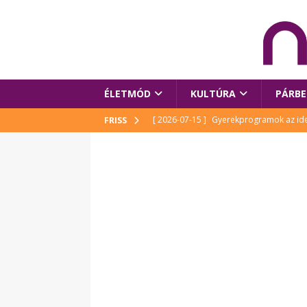
ÉLETMÓD
KULTÚRA
PÁRBE
[ 2026-07-15 ]
Gyerekprogramok az idei
FRISS
Szalóki Ági és még sokan mások
KUL
[ 2026-07-15 ]
Megújult köztérrel várja
[ 2026-07-15 ]
Pihitér – megjelent Rutka
idei Művészetek Völgyében
KULTÚR
[ 2026-06-29 ]
Apa kezdődik – Véssey Mi
[ 2026-08-03 ]
Új magyar mesehős születe