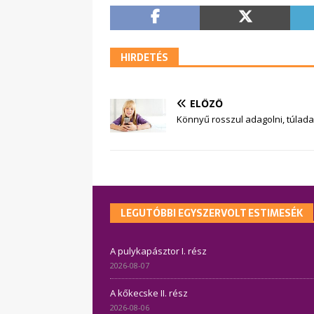
HIRDETÉS
ELŐZŐ
Könnyű rosszul adagolni, túlada
LEGUTÓBBI EGYSZERVOLT ESTIMESÉK
A pulykapásztor I. rész
2026-08-07
A kőkecske II. rész
2026-08-06