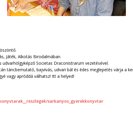
öszöntő.
s, Játék, Alkotás Birodalmában.
és udvarhölgyképző Societas Draconistrarum vezetésével.
án táncbemutató, bajvívás, udvari bál és édes meglepetés várja a ke
é vagy apróddá válhatsz! Itt a helyed!
konyvtarak__reszlegek/sarkanyos_gyerekkonyvtar