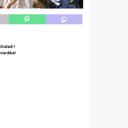
ltalad !
dvarába!