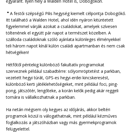
egyaránt. Ilyen hely a Walden Hotel is, Dobogókőn.
A festői szépségű Pilis hegység kiemelt célpontja Dobogókő.
Itt található a Walden Hotel, ahol idén nyáron kitüntetett
figyelemmel várják azokat a családokat, amelyek szívesen
töltenének el együtt pár napot a természet közelben. A
szálloda családoknak szóló ajánlata különleges élményekkel
teli három napot kínál külön családi apartmanban és nem csak
hétvégéken!
Hétfőtől péntekig különböző fakultatív programokat
szerveznek például szabadtérre: sólyomröptetést a parkban,
vezetett hegyi túrát, GPS-es hegyi-erdei kincskeresést,
különböző kerti játéklehetőségeket, mint például foci, ping-
pong, játszótér, lengőteke, a korán kelők pedig akár reggeli
tornára is vállalkozhatnak a parkban.
Ha netán mégsem oly kegyes az időjárás, akkor beltéri
programok közül is válogathatnak, mint például kézműves
foglalkozás a játszóházban vagy más gyermekprogramok
felügyelettel.