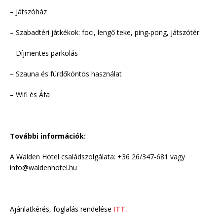
– Játszóház
– Szabadtéri játkékok: foci, lengő teke, ping-pong, játszótér
– Díjmentes parkolás
– Szauna és fürdőköntös használat
– Wifi és Áfa
További információk:
A Walden Hotel családszolgálata: +36 26/347-681 vagy
info@waldenhotel.hu
Ajánlatkérés, foglalás rendelése
ITT.