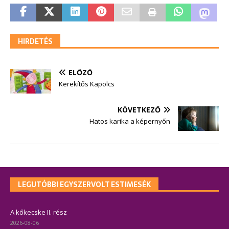
HIRDETÉS
ELŐZŐ
Kerekítős Kapolcs
KÖVETKEZŐ
Hatos karika a képernyőn
LEGUTÓBBI EGYSZERVOLT ESTIMESÉK
A kőkecske II. rész
2026-08-06