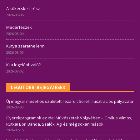
A kőkecske I. rész
2026-08-05
Madárfészek
2026-08-04
Kutya szeretne lenni
2026-08-03
Ki a legelébbvaló?
2026-08-02
LEGUTÓBBI BEJEGYZÉSEK
Új magyar mesehős született: lezárult Sorell illusztrációs pályázata
2026-08-03
Gyerekprogramok az idei Művészetek Völgyében – Gryllus Vilmos,
Rutkai Bori Banda, Szalóki Ági és még sokan mások
2026-07-15