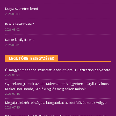
Kutya szeretne lenni
2026-08-03
Ki a legelébbvaló?
2026-08-02
Kacor király II. rész
2026-08-01
LEGUTÓBBI BEJEGYZÉSEK
Új magyar mesehős született: lezárult Sorell illusztrációs pályázata
2026-08-03
Gyerekprogramok az idei Művészetek Völgyében – Gryllus Vilmos,
Rutkai Bori Banda, Szalóki Ági és még sokan mások
2026-07-15
Megújult köztérrel várja a látogatókat az idei Művészetek Völgye
2026-07-15