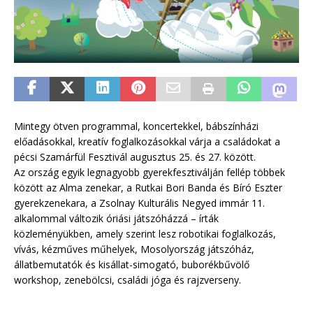
Mintegy ötven programmal, koncertekkel, bábszínházi
előadásokkal, kreatív foglalkozásokkal várja a családokat a
pécsi Szamárfül Fesztivál augusztus 25. és 27. között.
Az ország egyik legnagyobb gyerekfesztiválján fellép többek
között az Alma zenekar, a Rutkai Bori Banda és Bíró Eszter
gyerekzenekara, a Zsolnay Kulturális Negyed immár 11.
alkalommal változik óriási játszóházzá – írták
közleményükben, amely szerint lesz robotikai foglalkozás,
vívás, kézműves műhelyek, Mosolyország játszóház,
állatbemutatók és kisállat-simogató, buborékbűvölő
workshop, zenebölcsi, családi jóga és rajzverseny.