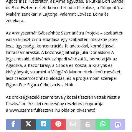
Agócs Írisz illusztrátor, az Alma együttes, a Rutkai Bori Banda
és Bíró Eszter mellett koncertet ad a Kiskalász, a Röppentő, a
Makám zenekar, a Lajtorja, valamint Lovászi Edina és
zenekara.
Az Aranyszamár Bábszínház Szamárlétra Projekt – szabadtéri
vásári kunszt című előadása egy szabadtéri interaktív játék
lesz, ügyességi, koncentrációs feladatokkal, komédiással,
hintaszamarakkal. A közönség láthatja Julia Donaldson A
legcsinosabb óriásának színpadi változatát, bemutatják az
Ágacska, a Kacor király, a Csoda és Kósza, a Királyfik és
királylányok, valamint a Világjáró Marionettek című meséket,
lesz csecsemőszínházi előadás, és a programban szerepel
Figura Ede Figura Cirkusza is – írták.
Az örökségkezelő szerint tavaly közel tízezren vettek részt a
fesztiválon. Az idei rendezvény részletes programja
a www.szamarfulfesztival.hu oldalon olvasható.