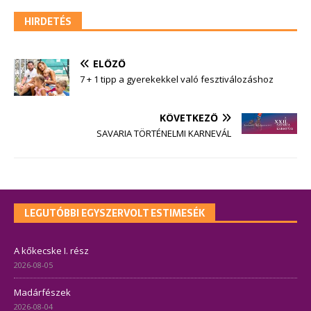
HIRDETÉS
ELŐZŐ
7 + 1 tipp a gyerekekkel való fesztiválozáshoz
KÖVETKEZŐ
SAVARIA TÖRTÉNELMI KARNEVÁL
LEGUTÓBBI EGYSZERVOLT ESTIMESÉK
A kőkecske I. rész
2026-08-05
Madárfészek
2026-08-04