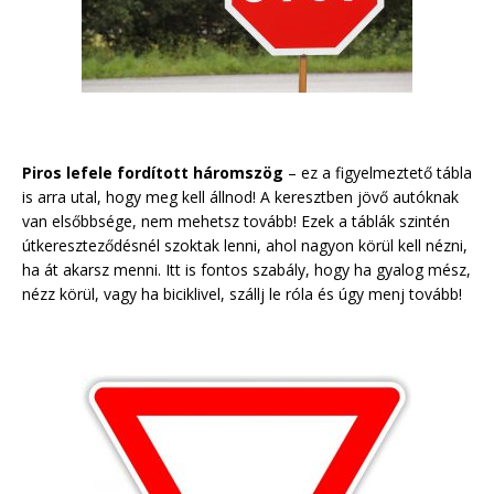
Piros lefele fordított háromszög
– ez a figyelmeztető tábla
is arra utal, hogy meg kell állnod! A keresztben jövő autóknak
van elsőbbsége, nem mehetsz tovább! Ezek a táblák szintén
útkereszteződésnél szoktak lenni, ahol nagyon körül kell nézni,
ha át akarsz menni. Itt is fontos szabály, hogy ha gyalog mész,
nézz körül, vagy ha biciklivel, szállj le róla és úgy menj tovább!