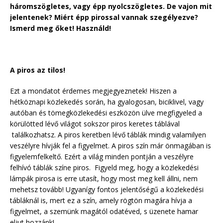
háromszögletes, vagy épp nyolcszögletes. De vajon mit
jelentenek? Miért épp pirossal vannak szegélyezve?
Ismerd meg őket! Használd!
A piros az tilos!
Ezt a mondatot érdemes megjegyeznetek! Hiszen a
hétköznapi közlekedés során, ha gyalogosan, biciklivel, vagy
autóban és tömegközlekedési eszközön ülve megfigyeled a
körülötted lévő világot sokszor piros keretes táblával
találkozhatsz. A piros keretben lévő táblák mindig valamilyen
veszélyre hívják fel a figyelmet. A piros szín már önmagában is
figyelemfelkeltő. Ezért a világ minden pontján a veszélyre
felhívó táblák színe piros. Figyeld meg, hogy a közlekedési
lámpák pirosa is erre utasít, hogy most meg kell állni, nem
mehetsz tovább! Ugyanígy fontos jelentőségű a közlekedési
tábláknál is, mert ez a szín, amely rögtön magára hívja a
figyelmet, a szemünk magától odatéved, s üzenete hamar
eljut hozzánk!