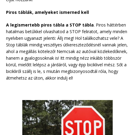
Piros táblák, amelyeket ismerned kell
A legismertebb piros tábla a STOP tábla
. Piros háttérben
hatalmas betűkkel olvashatod a STOP feliratot, amely minden
nyelvben ugyanazt jelenti: Állj meg! Hol találkozhatsz vele? A
Stop táblák mindig veszélyes útkereszteződésnél vannak jelen,
ahol a megállás kötelező! Nemcsak az autóval közlekedőknek,
hanem a gyalogosoknak is! Itt mindig nézz inkább többször
körül, mielőtt lelépsz a járdáról, vagy épp biciklivel mész. Sőt a
bicikliről szállj is le, s miután megbizonyosodtál róla, hogy
átmehetsz az úton, akkor indulj el!