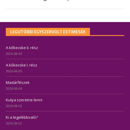
LEGUTÓBBI EGYSZERVOLT ESTIMESÉK
A kőkecske II. rész
2026-08-06
A kőkecske I. rész
2026-08-05
Madárfészek
2026-08-04
Kutya szeretne lenni
2026-08-03
Ki a legelébbvaló?
2026-08-02