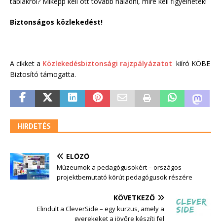
táblákról? Miképp kell ott tovább haladni, mire kell figyelnetek!
Biztonságos közlekedést!
A cikket a
Közlekedésbiztonsági rajzpályázatot
kiíró KÖBE
Biztosító támogatta.
HIRDETÉS
ELŐZŐ
Múzeumok a pedagógusokért – országos
projektbemutató körút pedagógusok részére
KÖVETKEZŐ
Elindult a CleverSide – egy kurzus, amely a
gyerekeket a jövőre készíti fel