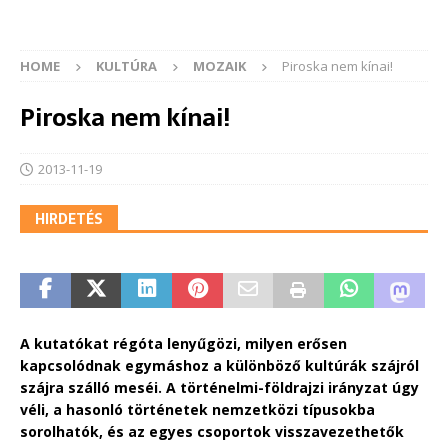
HOME
KULTÚRA
MOZAIK
Piroska nem kínai!
Piroska nem kínai!
2013-11-19
HIRDETÉS
A kutatókat régóta lenyűgözi, milyen erősen
kapcsolódnak egymáshoz a különböző kultúrák szájról
szájra szálló meséi. A történelmi-földrajzi irányzat úgy
véli, a hasonló történetek nemzetközi típusokba
sorolhatók, és az egyes csoportok visszavezethetők