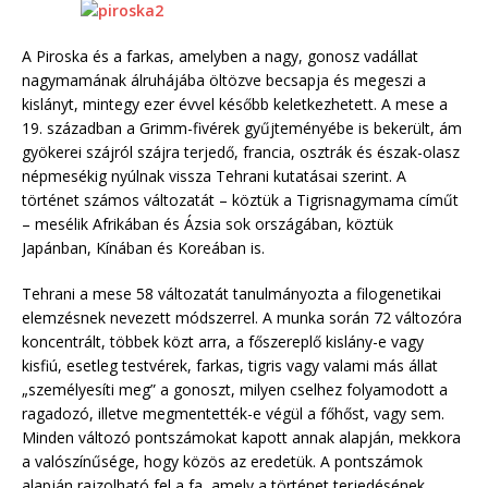
A Piroska és a farkas, amelyben a nagy, gonosz vadállat
nagymamának álruhájába öltözve becsapja és megeszi a
kislányt, mintegy ezer évvel később keletkezhetett. A mese a
19. században a Grimm-fivérek gyűjteményébe is bekerült, ám
gyökerei szájról szájra terjedő, francia, osztrák és észak-olasz
népmesékig nyúlnak vissza Tehrani kutatásai szerint. A
történet számos változatát – köztük a Tigrisnagymama címűt
– mesélik Afrikában és Ázsia sok országában, köztük
Japánban, Kínában és Koreában is.
Tehrani a mese 58 változatát tanulmányozta a filogenetikai
elemzésnek nevezett módszerrel. A munka során 72 változóra
koncentrált, többek közt arra, a főszereplő kislány-e vagy
kisfiú, esetleg testvérek, farkas, tigris vagy valami más állat
„személyesíti meg” a gonoszt, milyen cselhez folyamodott a
ragadozó, illetve megmentették-e végül a főhőst, vagy sem.
Minden változó pontszámokat kapott annak alapján, mekkora
a valószínűsége, hogy közös az eredetük. A pontszámok
alapján rajzolható fel a fa, amely a történet terjedésének