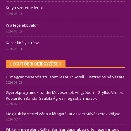
Kutya szeretne lenni
2026-08-03
Ki a legelébbvaló?
2026-08-02
Kacor király II. rész
2026-08-01
LEGUTÓBBI BEJEGYZÉSEK
Új magyar mesehős született: lezárult Sorell illusztrációs pályázata
2026-08-03
Gyerekprogramok az idei Művészetek Völgyében – Gryllus Vilmos,
Rutkai Bori Banda, Szalóki Ági és még sokan mások
2026-07-15
Megújult köztérrel várja a látogatókat az idei Művészetek Völgye
2026-07-15
Pihitér – megjelent Rutkai Bori Bandájának az új lemeze – interjú