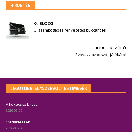
HIRDETÉS
ELŐZŐ
Új számítógépes fenyegetés bukkant fel
KÖVETKEZŐ
Szavazz az ország játékára!
LEGUTÓBBI EGYSZERVOLT ESTIMESÉK
A kőkecske I. rész
2026-08-05
Madárfészek
2026-08-04