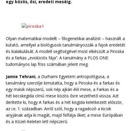
egy közös, ősi, eredeti meséig.
Olyan matematikai modellt – filogenetikai analízist – használt a
kutató, amellyel a biológusok tanulmányozzák a fajok eredetét
és kialakulását. A modell segítségével most elkészült a Piroska
és a farkas „evolúciós fája”. A tanulmány a PLOS ONE
tudományos lap friss számában jelent meg.
Jamie Tehrani
, a Durhami Egyetem antropológusa, a
tanulmány szerzője kimutatta, hogy a Piroska és a farkas és
egy másik népszerű, sok nép ajkán élő mese, a Farkas és a
hét kecskegida című mese közös ősre vezethető vissza. Azt
derítette ki, hogy A farkas és a hét kisgida keletkezett először,
az i.e. 1. században. Arról szól, hogy a ragadozó a kicsik
anyjának adja ki magát, majd felfalja őket; a mese Európában
és a Közel-Keleten lett népszerű.