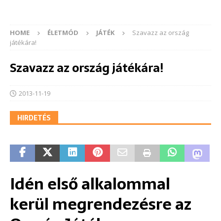
HOME
ÉLETMÓD
JÁTÉK
Szavazz az ország
játékára!
Szavazz az ország játékára!
2013-11-19
HIRDETÉS
Idén első alkalommal
kerül megrendezésre az