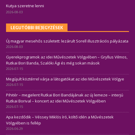
Kutya szeretne lenni
2026-08-03
LEGUTÓBBI BEJEGYZÉSEK
Új magyar mesehős született: lezárult Sorell illusztrációs pályázata
2026-08-03
Gyerekprogramok az idei Művészetek Völgyében – Gryllus Vilmos,
Rutkai Bori Banda, Szalóki Ági és még sokan mások
2026-07-15
Megújult köztérrel várja a látogatókat az idei Művészetek Völgye
2026-07-15
Pihitér – megjelent Rutkai Bori Bandájának az új lemeze – interjú
Rutkai Borival – koncert az idei Művészetek Völgyében
2026-07-15
Apa kezdődik – Véssey Miklós író, költő idén a Művészetek
Völgyében is fellép
2026-06-29