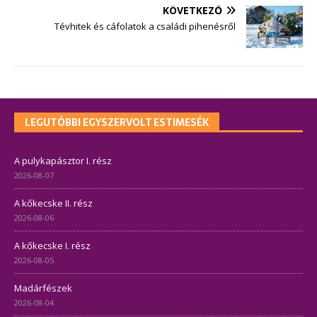
KÖVETKEZŐ
Tévhitek és cáfolatok a családi pihenésről
LEGUTÓBBI EGYSZERVOLT ESTIMESÉK
A pulykapásztor I. rész
2026-08-07
A kőkecske II. rész
2026-08-06
A kőkecske I. rész
2026-08-05
Madárfészek
2026-08-04