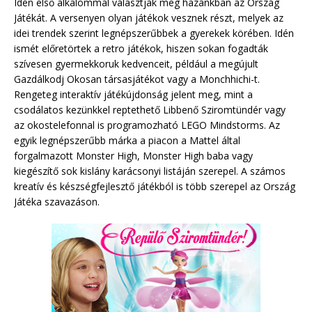
Idén első alkalommal választják meg hazánkban az Ország
Játékát. A versenyen olyan játékok vesznek részt, melyek az
idei trendek szerint legnépszerűbbek a gyerekek körében. Idén
ismét előretörtek a retro játékok, hiszen sokan fogadták
szívesen gyermekkoruk kedvenceit, például a megújult
Gazdálkodj Okosan társasjátékot vagy a Monchhichi-t.
Rengeteg interaktív játékújdonság jelent meg, mint a
csodálatos kezünkkel reptethető Libbenő Sziromtündér vagy
az okostelefonnal is programozható LEGO Mindstorms. Az
egyik legnépszerűbb márka a piacon a Mattel által
forgalmazott Monster High, Monster High baba vagy
kiegészítő sok kislány karácsonyi listáján szerepel. A számos
kreatív és készségfejlesztő játékból is több szerepel az Ország
Játéka szavazáson.