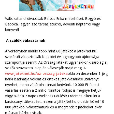
Változatlanul divatosak Bartos Erika mesehősei, Bogyó és
Babóca, legyen szó társasjátékról, adventi naptárról vagy
könyvről.
A szülők választanak
A versenyben induló több mint 60 játékot a JátékNet.hu
szakértői választották ki az idei év legnagyobb újdonsága
szempontja szerint. Az Ország Játékát ugyanakkor kizárólag a
szülők szavazatai alapján választják majd meg. A
www.jateknet.hu/az-orszag-jateka
oldalon december 1-jéig
bárki leadhatja voksát és értékes játékvásárlási utalványt
nyerhet, de ha vásárolni támad kedvünk, 10 000 Ft feletti
vásárlás esetén a 2 millió forintos fődíjat is megnyerhetjük
vagy akár a 7 napos wellness üdülést! Érdemes elkerülni a
karácsonyi tülekedést, hiszen a JátékNet.hu oldalán közel 10
000 játékból választhatunk és a megrendelt játékokat akár
másnap házhoz viszik.