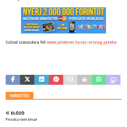
Szóval szavazásra fel!
www.jateknet.hu/az-orszag-jateka
HIRDETÉS
ELŐZŐ
Piroska nem kínai!