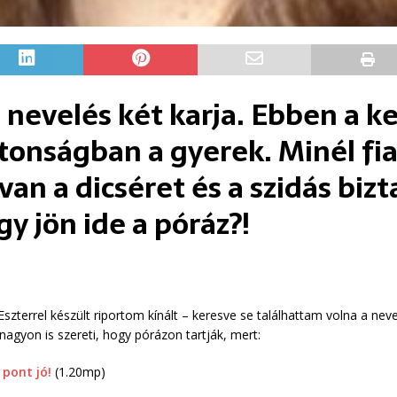
a nevelés két karja. Ebben a k
tonságban a gyerek. Minél fia
n a dicséret és a szidás bizt
gy jön ide a póráz?!
Eszterrel készült riportom kínált – keresve se találhattam volna a n
nagyon is szereti, hogy pórázon tartják, mert:
 pont jó!
(1.20mp)