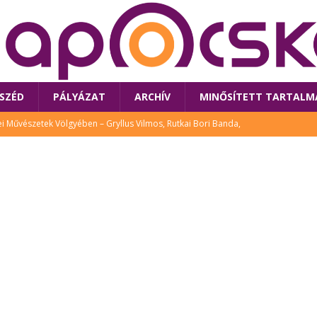
SZÉD
PÁLYÁZAT
ARCHÍV
MINŐSÍTETT TARTALM
 Művészetek Völgyében – Gryllus Vilmos, Rutkai Bori Banda,
TÚRA
 a látogatókat az idei Művészetek Völgye
CSALÁD
i Bori Bandájának az új lemeze – interjú Rutkai Borival – koncert az
A
klós író, költő idén a Művészetek Völgyében is fellép
KÖNYV
tt: lezárult Sorell illusztrációs pályázata
CSALÁD