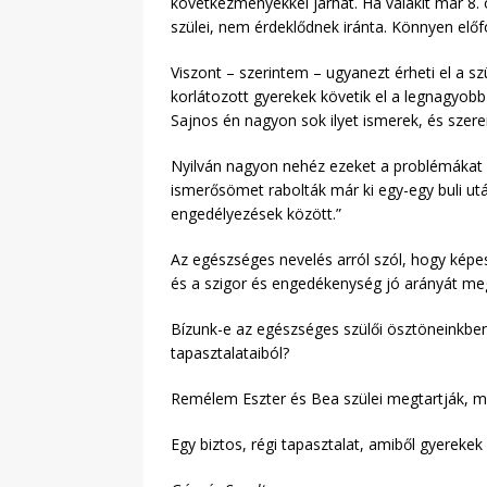
következményekkel járhat. Ha valakit már 8.
szülei, nem érdeklődnek iránta. Könnyen előf
Viszont – szerintem – ugyanezt érheti el a sz
korlátozott gyerekek követik el a legnagyobb
Sajnos én nagyon sok ilyet ismerek, és sze
Nyilván nagyon nehéz ezeket a problémákat sz
ismerősömet rabolták már ki egy-egy buli ut
engedélyezések között.”
Az egészséges nevelés arról szól, hogy képe
és a szigor és engedékenység jó arányát meg
Bízunk-e az egészséges szülői ösztöneinkben
tapasztalataiból?
Remélem Eszter és Bea szülei megtartják, me
Egy biztos, régi tapasztalat, amiből gyerekek