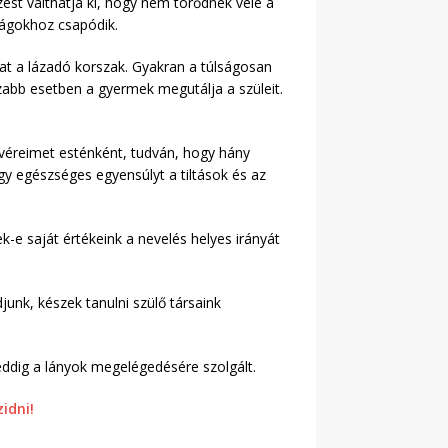
ést válthatja ki, hogy nem törődnek vele a
aságokhoz csapódik.
dhat a lázadó korszak. Gyakran a túlságosan
zabb esetben a gyermek megutálja a szüleit.
tvéreimet esténként, tudván, hogy hány
y egészséges egyensúlyt a tiltások és az
-e saját értékeink a nevelés helyes irányát
unk, készek tanulni szülő társaink
eddig a lányok megelégedésére szolgált.
zidni!