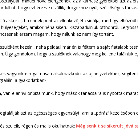
 osztályban mindenhova elengednek, az a kamasz gyerekből azt az érz
ordulhat, hogy ezt érezve elzüllik, drogokhoz nyúl, szélsőséges társ
ülő akkor is, ha ennek pont az ellenkezőjét csinálja, mert így elhúzó
 hülyeségeket, amikor néha sikerül kiszabadulniuk otthonról. Legross
rencsésnek érzem magam, hogy nálunk ez nem így történt.
ülőként kezelni, néha például már én is féltem a saját fiatalabb tes
án. Úgy gondolom, hogy a szülőknek valahogy meg kellene találniuk eg
sek vagyunk-e rugalmasan alkalmazkodni az új helyzetekhez, segítenek
találni a gyakorlatban?
, van-e annyi önbizalmunk, hogy mások tanácsaira is nyitottak maradj
gtalálják azt az egészséges egyensúlyt, ami a „póráz” kezelésében 
 és szüleik, régen és ma is okulhatnak:
Még senkit se sikerült jóvá s