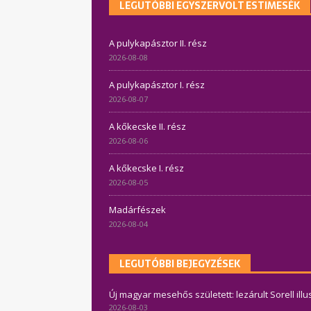
LEGUTÓBBI EGYSZERVOLT ESTIMESÉK
A pulykapásztor II. rész
2026-08-08
A pulykapásztor I. rész
2026-08-07
A kőkecske II. rész
2026-08-06
A kőkecske I. rész
2026-08-05
Madárfészek
2026-08-04
LEGUTÓBBI BEJEGYZÉSEK
Új magyar mesehős született: lezárult Sorell ill
2026-08-03