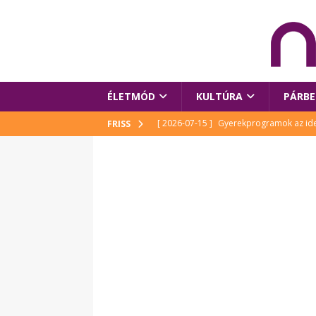
ÉLETMÓD
KULTÚRA
PÁRBE
[ 2026-07-15 ]
Gyerekprogramok az idei
FRISS
Szalóki Ági és még sokan mások
KUL
[ 2026-07-15 ]
Megújult köztérrel várja
[ 2026-07-15 ]
Pihitér – megjelent Rutka
idei Művészetek Völgyében
KULTÚR
[ 2026-06-29 ]
Apa kezdődik – Véssey Mi
[ 2026-08-03 ]
Új magyar mesehős születe