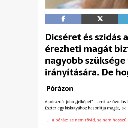
Dicséret és szidás 
érezheti magát biz
nagyobb szüksége va
irányítására. De ho
Pórázon
A póráznál jobb „jelképet” – amit az óvodás 
Eszter egy kiskutyához hasonlítja magát, aki 
… a póráz: se nem rövid, se nem hosszú,