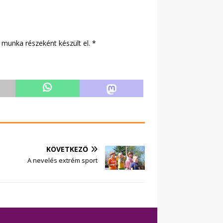
munka részeként készült el. *
KÖVETKEZŐ
A nevelés extrém sport