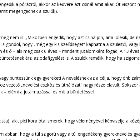
 elengedik a pórázról, akkor az kedvére azt csinál amit akar. Őt viszon
 amit megengednek a szülők).
s meg nem is. „Miközben engedik, hogy azt csináljon, ami jólesik, de 
m is gondol, hogy „még egy kis szelídséget” kaphatna a szüleitől, vag
n és ő – aki még csak 6 éves – mindent jutalomként fogad. A 13 éves
ntetésnek érzi az odafigyelést is. A szülők remélik, hogy ha szigorral
agy büntessünk egy gyereket! A nevelésnek az a célja, hogy önbizalma
hoz vezető „nevelési eszköz és úthálózat” nagy része elavult. Sokszo
k – elérni a jutalmazással és mit a büntetéssel.
ta), akit pici kora óta ismerek, hogy véleményével képviselje a középi
m abban, hogy a túl szigorú vagy a túl engedékeny gyereknevelés gya