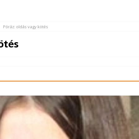
Póráz: oldás vagy kötés
ötés