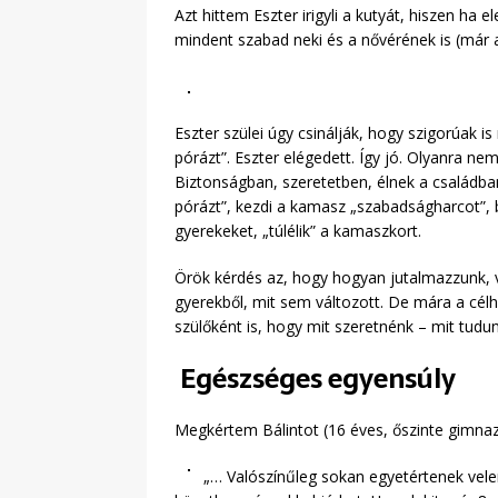
Azt hittem Eszter irigyli a kutyát, hiszen ha
mindent szabad neki és a nővérének is (már
Eszter szülei úgy csinálják, hogy szigorúak i
pórázt”. Eszter elégedett. Így jó. Olyanra ne
Biztonságban, szeretetben, élnek a családba
pórázt”, kezdi a kamasz „szabadságharcot”, bü
gyerekeket, „túlélik” a kamaszkort.
Örök kérdés az, hogy hogyan jutalmazzunk, v
gyerekből, mit sem változott. De mára a cél
szülőként is, hogy mit szeretnénk – mit tudun
Egészséges egyensúly
Megkértem Bálintot (16 éves, őszinte gimnazis
„… Valószínűleg sokan egyetértenek vele