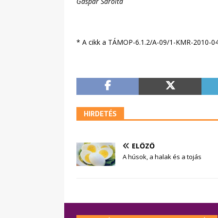
Gáspár Sarolta
* A cikk a TÁMOP-6.1.2/A-09/1-KMR-2010-0426
HIRDETÉS
ELŐZŐ
A húsok, a halak és a tojás