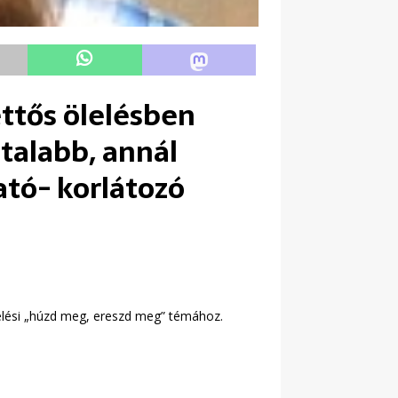
ettős ölelésben
talabb, annál
ató- korlátozó
evelési „húzd meg, ereszd meg” témához.