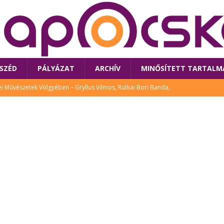
SZÉD
PÁLYÁZAT
ARCHÍV
MINŐSÍTETT TARTALM
 Művészetek Völgyében – Gryllus Vilmos, Rutkai Bori Banda,
TÚRA
 a látogatókat az idei Művészetek Völgye
CSALÁD
i Bori Bandájának az új lemeze – interjú Rutkai Borival – koncert az
A
klós író, költő idén a Művészetek Völgyében is fellép
KÖNYV
tt: lezárult Sorell illusztrációs pályázata
CSALÁD