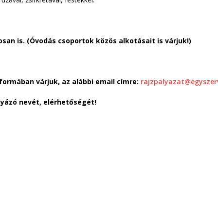
osan is. (Óvodás csoportok közös alkotásait is várjuk!)
formában várjuk, az alábbi email címre:
rajzpalyazat@egyszer
lyázó nevét, elérhetőségét!