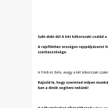
Subi-dubi-dú! A két k
ő
korszaki család a
A rajzfilmhez országos rajzpályázatot 
szerkesztősége.
A Frédi és Béni, avagy a két kőkorszaki szakin
Rajzold le, hogy szerinted milyen munk
ban a dinók segíteni nekünk!
A pályaműveket elkészítheted
: színes ce