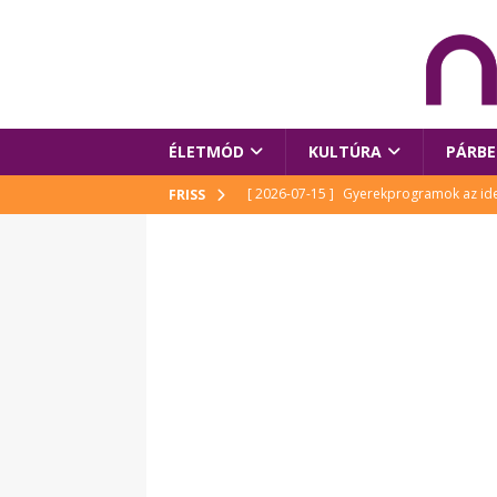
ÉLETMÓD
KULTÚRA
PÁRBE
[ 2026-07-15 ]
Gyerekprogramok az idei
FRISS
Szalóki Ági és még sokan mások
KUL
[ 2026-07-15 ]
Megújult köztérrel várja
[ 2026-07-15 ]
Pihitér – megjelent Rutka
idei Művészetek Völgyében
KULTÚR
[ 2026-06-29 ]
Apa kezdődik – Véssey Mi
[ 2026-08-03 ]
Új magyar mesehős születe