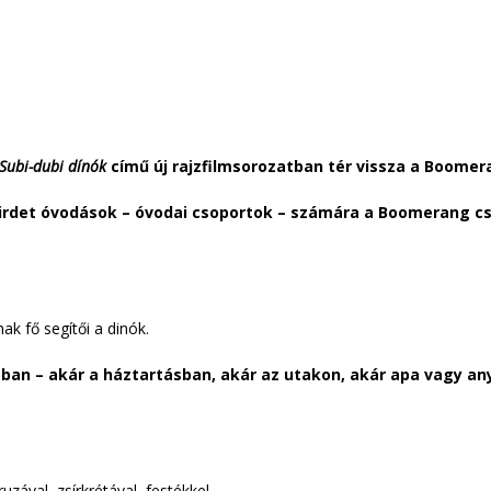
Subi-dubi dínók
cím
ű
új rajzfilmsorozatban tér vissza a Boomer
hirdet óvodások – óvodai csoportok – számára a Boomerang c
ak fő segítői a dinók.
ában – akár a háztartásban, akár az utakon, akár apa vagy a
ruzával, zsírkrétával, festékkel.