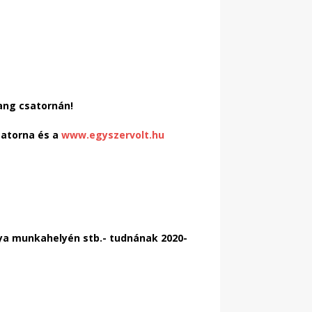
ang csatornán!
satorna és a
www.egyszervolt.hu
nya munkahelyén stb.- tudnának 2020-