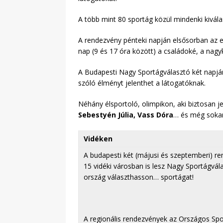
A több mint 80 sportág közül mindenki kivála
A rendezvény pénteki napján elsősorban az e
nap (9 és 17 óra között) a családoké, a nag
A Budapesti Nagy Sportágválasztó két napján 
szóló élményt jelenthet a látogatóknak.
Néhány élsportoló, olimpikon, aki biztosan je
Sebestyén Júlia, Vass Dóra
… és még soka
Vidéken
A budapesti két (májusi és szeptemberi) re
15 vidéki városban is lesz Nagy Sportágvál
ország választhasson… sportágat!
A regionális rendezvények az Országos Sp