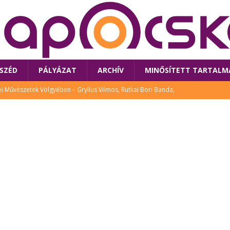
SZÉD
PÁLYÁZAT
ARCHÍV
MINŐSÍTETT TARTALM
 Művészetek Völgyében – Gryllus Vilmos, Rutkai Bori Banda,
TÚRA
 a látogatókat az idei Művészetek Völgye
CSALÁD
i Bori Bandájának az új lemeze – interjú Rutkai Borival – koncert az
A
klós író, költő idén a Művészetek Völgyében is fellép
KÖNYV
tt: lezárult Sorell illusztrációs pályázata
CSALÁD