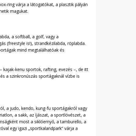
-ring várja a látogatókat, a plasztik pályán
ehetik magukat.
bda, a softball, a golf, vagy a
s (freestyle is!), strandkézilabda, röplabda.
 sportágak mind megtalálhatóak és
 kajak-kenu sportok, rafting, evezés –, de itt
 és a szinkronúszás sportágaknál vízbe is
ól, a judo, kendo, kung-fu sportágakról vagy
atlon, a sakk, az íjászat, a sportlövészet, a
nságként most a siklóernyő, a tamburello, a
óval egy igazi „sportkalandpark” várja a