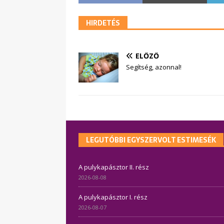
HIRDETÉS
ELŐZŐ
Segítség, azonnal!
LEGUTÓBBI EGYSZERVOLT ESTIMESÉK
A pulykapásztor II. rész
2026-08-08
A pulykapásztor I. rész
2026-08-07