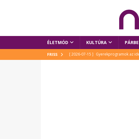
ÉLETMÓD
KULTÚRA
PÁRBE
[ 2026-07-15 ]
Gyerekprogramok az idei
FRISS
Szalóki Ági és még sokan mások
KUL
[ 2026-07-15 ]
Megújult köztérrel várja
[ 2026-07-15 ]
Pihitér – megjelent Rutka
idei Művészetek Völgyében
KULTÚR
[ 2026-06-29 ]
Apa kezdődik – Véssey Mi
[ 2026-08-03 ]
Új magyar mesehős születe