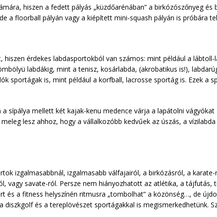
ára, hiszen a fedett pályás „küzdőarénában” a birkózószőnyeg és box
 a floorball pályán vagy a kiépített mini-squash pályán is próbára t
 hiszen érdekes labdasportokból van számos: mint például a lábtoll-la
bölyü labdákig, mint a tenisz, kosárlabda, (akrobatikus is!), labdarúgá
ók sportágak is, mint például a korfball, lacrosse sportág is. Ezek a
 a sípálya mellett két kajak-kenu medence várja a lapátolni vágyókat –
g meleg lesz ahhoz, hogy a vállalkozóbb kedvűek az úszás, a vízilabda
ok izgalmasabbnál, izgalmasabb válfajairól, a birkózásról, a karate-r
vagy savate-ról. Persze nem hiányozhatott az atlétika, a tájfutás, tri
rt és a fitness helyszínén ritmusra „tombolhat” a közönség…, de újdo
 a diszkgolf és a tereplövészet sportágakkal is megismerkedhetünk. Sz