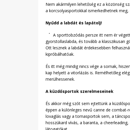
Nem akármilyen lehetőség ez a közönség szám
a korcsolyasportokkal ismerkedhetnek meg, de
Nyűdd a labdát és lapátolj!
A sporttobzódás persze itt nem ér végett,
gyorstollaslabda, és tovább a klasszikusan göm
Ott lesznek a labdát érdekesebben felhasznál
kipróbálhatóak.
És itt még mindig nincs vége a sornak, hiszen
kap helyett a vitorlázás is. Remélhetőleg elé
merülhessenek.
A küzdősportok szerelmeseinek
És akkor még szót sem ejtettünk a küzdősport
éppen a különleges nevű canne de combat-ról, 
lovaglás vagy a tornasportok sem, a táncspo
hosszúkard vívás, a baranta, a cheerleading,
látogatókat.