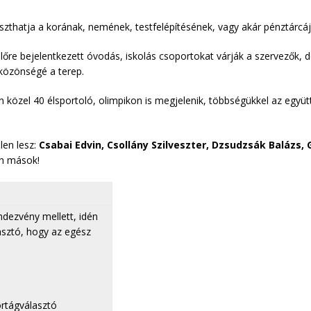
szthatja a korának, nemének, testfelépítésének, vagy akár pénztárcá
lőre bejelentkezett óvodás, iskolás csoportokat várják a szervezők,
yközönségé a terep.
közel 40 élsportoló, olimpikon is megjelenik, többségükkel az együtts
len lesz:
Csabai Edvin, Csollány Szilveszter, Dzsudzsák Balázs, 
n mások!
ndezvény mellett, idén
asztó, hogy az egész
ortágválasztó