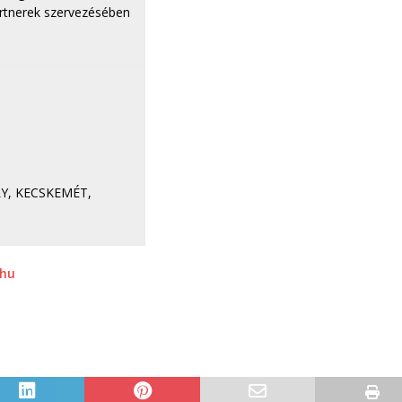
artnerek szervezésében
LY, KECSKEMÉT,
.hu