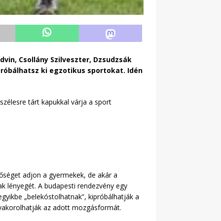
dvin, Csollány Szilveszter, Dzsudzsák
próbálhatsz ki egzotikus sportokat. Idén
élesre tárt kapukkal várja a sport
tőséget adjon a gyermekek, de akár a
ak lényegét. A budapesti rendezvény egy
gyikbe „belekóstolhatnak”, kipróbálhatják a
 gyakorolhatják az adott mozgásformát.