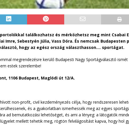
 sportolókkal találkozhatsz és mérközhetsz meg mint Csabai E
lai Imre, Sebestyén Júlia, Vass Dóra. És nemcsak Budapesten 
gválasztó, hogy az egész ország választhasson…. sportágat.
ommal megrendezésre kerülő Budapesti Nagy Sportágválasztó ismét sz
 nem estek szerelembe!
nt, 1106 Budapest, Maglódi út 12/A.
hívott non-profit, civil kezdeményezés célja, hogy rendszeresen lehe
 kerülhessenek, és a gyakorlatban ismerhessék meg az egyes sportág
ra ad bemutatkozási lehetőséget, és ami a lényeg: a látogatók minde
lügyelet mellett tehetik meg, rögtön felvilágosítást kapva, hogy hol