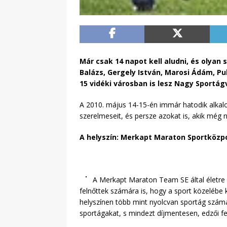
Már csak 14 napot kell aludni, és olyan
Balázs, Gergely István, Marosi Ádám, Pu
15 vidéki városban is lesz Nagy Sportá
A 2010. május 14-15-én immár hatodik alkal
szerelmeseit, és persze azokat is, akik még
A helyszín: Merkapt Maraton Sportközpo
A Merkapt Maraton Team SE által életre 
felnőttek számára is, hogy a sport közelébe
helyszínen több mint nyolcvan sportág számá
sportágakat, s mindezt díjmentesen, edzői fe