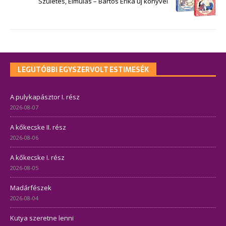
Születés, Elmúlás – Bartos Erika új könyvei
LEGUTÓBBI EGYSZERVOLT ESTIMESÉK
A pulykapásztor I. rész
2026-08-07
A kőkecske II. rész
2026-08-06
A kőkecske I. rész
2026-08-05
Madárfészek
2026-08-04
Kutya szeretne lenni