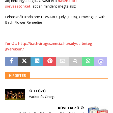
adj neki egy adagot. Olvasd el a
használati
sorvezetőnket,
abban mindent megtalálsz.
Felhasznált irodalom: HOWARD, Judy (1994), Growing up with
Bach Flower Remedies
forrás: http://bachvirageszencia.hu/sulyos-beteg-
gyerekem/
HIRDETÉS
ELŐZŐ
Vackor és Cinege
KÖVETKEZŐ