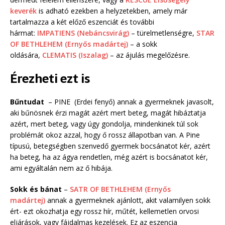
keverék
is adható ezekben a helyzetekben, amely már
tartalmazza a két előző eszenciát és további
hármat:
IMPATIENS (Nebáncsvirág)
– türelmetlenségre,
STAR
OF BETHLEHEM (Ernyős madártej)
– a sokk
oldására,
CLEMATIS (Iszalag)
– az ájulás megelőzésre.
Érezheti ezt is
Bűntudat
– PINE (Erdei fenyő) annak a gyermeknek javasolt,
aki bűnösnek érzi magát azért mert beteg, magát hibáztatja
azért, mert beteg, vagy úgy gondolja, mindenkinek túl sok
problémát okoz azzal, hogy ő rossz állapotban van. A Pine
típusú, betegségben szenvedő gyermek bocsánatot kér, azért
ha beteg, ha az ágya rendetlen, még azért is bocsánatot kér,
ami egyáltalán nem az ő hibája.
Sokk és bánat
–
SATR OF BETHLEHEM (Ernyős
madártej)
annak a gyermeknek ajánlott, akit valamilyen sokk
ért- ezt okozhatja egy rossz hír, műtét, kellemetlen orvosi
eljárások, vagy fájdalmas kezelések. Ez az eszencia