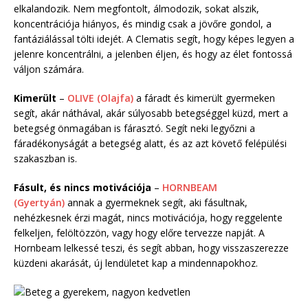
elkalandozik. Nem megfontolt, álmodozik, sokat alszik,
koncentrációja hiányos, és mindig csak a jövőre gondol, a
fantáziálással tölti idejét. A Clematis segít, hogy képes legyen a
jelenre koncentrálni, a jelenben éljen, és hogy az élet fontossá
váljon számára.
Kimerült
–
OLIVE (Olajfa)
a fáradt és kimerült gyermeken
segít, akár náthával, akár súlyosabb betegséggel küzd, mert a
betegség önmagában is fárasztó. Segít neki legyőzni a
fáradékonyságát a betegség alatt, és az azt követő felépülési
szakaszban is.
Fásult, és nincs motivációja
–
HORNBEAM
(Gyertyán)
annak a gyermeknek segít, aki fásultnak,
nehézkesnek érzi magát, nincs motivációja, hogy reggelente
felkeljen, felöltözzön, vagy hogy előre tervezze napját. A
Hornbeam lelkessé teszi, és segít abban, hogy visszaszerezze
küzdeni akarását, új lendületet kap a mindennapokhoz.