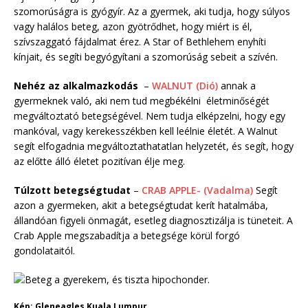
szomorúságra is gyógyír. Az a gyermek, aki tudja, hogy súlyos
vagy halálos beteg, azon gyötrődhet, hogy miért is él,
szívszaggató fájdalmat érez. A Star of Bethlehem enyhíti
kínjait, és segíti begyógyítani a szomorúság sebeit a szívén.
Nehéz az alkalmazkodás
–
WALNUT (Dió)
annak a
gyermeknek való, aki nem tud megbékélni életminőségét
megváltoztató betegségével. Nem tudja elképzelni, hogy egy
mankóval, vagy kerekesszékben kell leélnie életét. A Walnut
segít elfogadnia megváltoztathatatlan helyzetét, és segít, hogy
az előtte álló életet pozitívan élje meg.
Túlzott betegségtudat
–
CRAB APPLE- (Vadalma)
Segít
azon a gyermeken, akit a betegségtudat kerít hatalmába,
állandóan figyeli önmagát, esetleg diagnosztizálja is tüneteit. A
Crab Apple megszabadítja a betegsége körül forgó
gondolataitól.
Kép: Gleneagles Kuala Lumpur