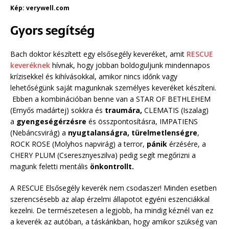
Kép: verywell.com
Gyors segítség
Bach doktor készített egy elsősegély keveréket, amit
RESCUE
keveréknek
hívnak, hogy jobban boldoguljunk mindennapos
krízisekkel és kihívásokkal, amikor nincs időnk vagy
lehetőségünk saját magunknak személyes keveréket készíteni.
Ebben a kombinációban benne van a STAR OF BETHLEHEM
(Ernyős madártej) sokkra és
traumára,
CLEMATIS (Iszalag)
a
gyengeségérzésre
és összpontosításra, IMPATIENS
(Nebáncsvirág) a
nyugtalanságra, türelmetlenségre
,
ROCK ROSE (Molyhos napvirág) a terror,
pánik
érzésére, a
CHERY PLUM (Cseresznyeszilva) pedig segít megőrizni a
magunk feletti mentális
önkontrollt.
A RESCUE Elsősegély keverék nem csodaszer! Minden esetben
szerencsésebb az alap érzelmi állapotot egyéni eszenciákkal
kezelni. De természetesen a legjobb, ha mindig kéznél van ez
a keverék az autóban, a táskánkban, hogy amikor szükség van