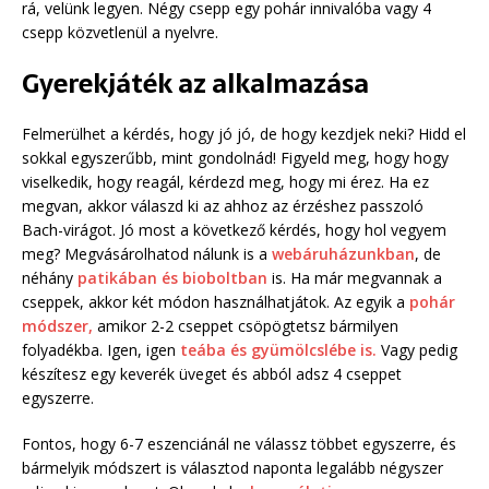
rá, velünk legyen. Négy csepp egy pohár innivalóba vagy 4
csepp közvetlenül a nyelvre.
Gyerekjáték az alkalmazása
Felmerülhet a kérdés, hogy jó jó, de hogy kezdjek neki? Hidd el
sokkal egyszerűbb, mint gondolnád! Figyeld meg, hogy hogy
viselkedik, hogy reagál, kérdezd meg, hogy mi érez. Ha ez
megvan, akkor válaszd ki az ahhoz az érzéshez passzoló
Bach-virágot. Jó most a következő kérdés, hogy hol vegyem
meg? Megvásárolhatod nálunk is a
webáruházunkban
, de
néhány
patikában és bioboltban
is. Ha már megvannak a
cseppek, akkor két módon használhatjátok. Az egyik a
pohár
módszer,
amikor 2-2 cseppet csöpögtetsz bármilyen
folyadékba. Igen, igen
teába és gyümölcslébe is.
Vagy pedig
készítesz egy keverék üveget és abból adsz 4 cseppet
egyszerre.
Fontos, hogy 6-7 eszenciánál ne válassz többet egyszerre, és
bármelyik módszert is választod naponta legalább négyszer