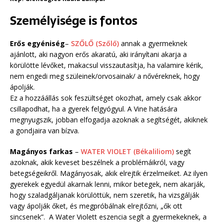
Személyisége is fontos
Erős egyéniség
–
SZŐLŐ (Szőlő)
annak a gyermeknek
ajánlott, aki nagyon erős akaratú, aki irányítani akarja a
körülötte lévőket, makacsul visszautasítja, ha valamire kérik,
nem engedi meg szüleinek/orvosainak/ a nővéreknek, hogy
ápolják.
Ez a hozzáállás sok feszültséget okozhat, amely csak akkor
csillapodhat, ha a gyerek felgyógyul. A Vine hatására
megnyugszik, jobban elfogadja azoknak a segítségét, akiknek
a gondjaira van bízva.
Magányos farkas
–
WATER VIOLET (Békaliliom)
segít
azoknak, akik keveset beszélnek a problémáikról, vagy
betegségeikről. Magányosak, akik elrejtik érzelmeiket. Az ilyen
gyerekek egyedül akarnak lenni, mikor betegek, nem akarják,
hogy szaladgáljanak körülöttük, nem szeretik, ha vizsgálják
vagy ápolják őket, és megpróbálnak elrejtőzni, „ők ott
sincsenek”. A Water Violett eszencia segít a gyermekeknek, a