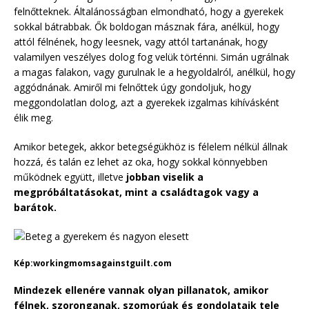
felnőtteknek. Általánosságban elmondható, hogy a gyerekek
sokkal bátrabbak. Ők boldogan másznak fára, anélkül, hogy
attól félnének, hogy leesnek, vagy attól tartanának, hogy
valamilyen veszélyes dolog fog velük történni. Simán ugrálnak
a magas falakon, vagy gurulnak le a hegyoldalról, anélkül, hogy
aggódnának. Amiről mi felnőttek úgy gondoljuk, hogy
meggondolatlan dolog, azt a gyerekek izgalmas kihívásként
élik meg.
Amikor betegek, akkor betegségükhöz is félelem nélkül állnak
hozzá, és talán ez lehet az oka, hogy sokkal könnyebben
működnek együtt, illetve
jobban viselik a
megpróbáltatásokat, mint a családtagok vagy a
barátok.
Kép:workingmomsagainstguilt.com
Mindezek ellenére vannak olyan pillanatok, amikor
félnek, szoronganak, szomorúak és gondolataik tele