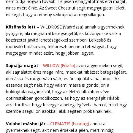
nem tudja hogyan tovább. Teljesen elhagyatottnak érzi magát,
nincs miért élnie. Az Sweet Chestnut segít megnyugtatni lelkét,
és segít, hogy a remény szikrája újra megcsillanjon.
Közönyös lett
– WILDROSE (Vadrózsa) annak a gyermeknek
gyógyíre, aki meghátrál betegségétől, és közönyössé válik a
közérzetét javító lehetőségekkel szemben. Lelkesítő és
motiváló hatása van, felébreszti benne a tettvágyat, hogy
megtegyen mindet azért, hogy jobban legyen.
Sajnálja magát
–
WILLOW (Fűzfa)
azon a gyermeken segít,
aki sajnálatot érez maga iránt, másokat hibáztat betegségéért,
durcássá és mogorvává válik, és önsajnálatra hajlamos. Az
eszencia segít neki, hogy valami másra is gondoljon a
boldogtalanságán kívül, hogy az életről általában véve
optimistábban gondolkozzon, és hogy az energiáját inkább
arra fordítsa, hogy felvegye a betegségével a harcot, minthogy
szembe szegüljön azokkal, akik segíteni próbálnak neki.
Valahol máshol jár
–
CLEMATIS (Iszalag)
annak a
gyermeknek segít, akit nem érdekel a jelen, mert mindig