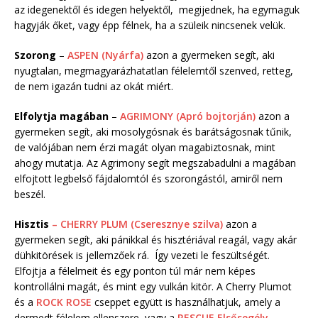
az idegenektől és idegen helyektől, megijednek, ha egymaguk
hagyják őket, vagy épp félnek, ha a szüleik nincsenek velük.
Szorong
–
ASPEN (Nyárfa)
azon a gyermeken segít, aki
nyugtalan, megmagyarázhatatlan félelemtől szenved, retteg,
de nem igazán tudni az okát miért.
Elfolytja magában
–
AGRIMONY (Apró bojtorján)
azon a
gyermeken segít, aki mosolygósnak és barátságosnak tűnik,
de valójában nem érzi magát olyan magabiztosnak, mint
ahogy mutatja. Az Agrimony segít megszabadulni a magában
elfojtott legbelső fájdalomtól és szorongástól, amiről nem
beszél.
Hisztis
– CHERRY PLUM (Cseresznye szilva)
azon a
gyermeken segít, aki pánikkal és hisztériával reagál, vagy akár
dühkitörések is jellemzőek rá. Így vezeti le feszültségét.
Elfojtja a félelmeit és egy ponton túl már nem képes
kontrollálni magát, és mint egy vulkán kitör. A Cherry Plumot
és a
ROCK ROSE
cseppet együtt is használhatjuk, amely a
dermedt félelem ellenszere, vagy a
RESCUE Elsősegély