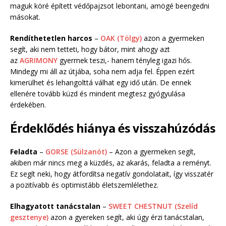
maguk köré épített védőpajzsot lebontani, amögé beengedni
másokat.
Rendíthetetlen harcos
–
OAK (Tölgy)
azon a gyermeken
segít, aki nem tetteti, hogy bátor, mint ahogy azt
az
AGRIMONY
gyermek teszi,- hanem tényleg igazi hős.
Mindegy mi áll az útjába, soha nem adja fel. Éppen ezért
kimerülhet és lehangolttá válhat egy idő után. De ennek
ellenére tovább küzd és mindent megtesz gyógyulása
érdekében.
Érdeklődés hiánya és visszahúzódás
Feladta
–
GORSE (Sülzanót)
– Azon a gyermeken segít,
akiben már nincs meg a küzdés, az akarás, feladta a reményt.
Ez segít neki, hogy átfordítsa negatív gondolatait, így visszatér
a pozitívabb és optimistább életszemlélethez.
Elhagyatott tanácstalan
–
SWEET CHESTNUT (Szelíd
gesztenye)
azon a gyereken segít, aki úgy érzi tanácstalan,