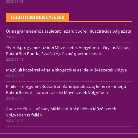
2026-08-03
LEGUTÓBBI BEJEGYZÉSEK
Új magyar mesehős született: lezárult Sorell illusztrációs pályázata
2026-08-03
Gyerekprogramok az idei Művészetek Völgyében – Gryllus Vilmos,
Rutkai Bori Banda, Szalóki Ági és még sokan mások
2026-07-15
Megújult köztérrel várja a látogatókat az idei Művészetek Völgye
2026-07-15
Pihitér – megjelent Rutkai Bori Bandájának az új lemeze – interjú
Rutkai Borival – koncert az idei Művészetek Völgyében
2026-07-15
Apa kezdődik – Véssey Miklós író, költő idén a Művészetek
Völgyében is fellép
2026-06-29