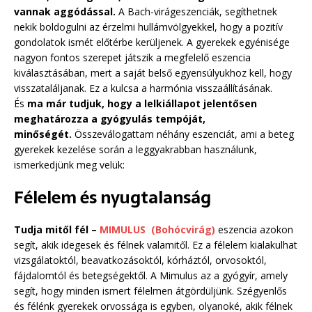
vannak aggódással.
A Bach-virágeszenciák, segíthetnek
nekik boldogulni az érzelmi hullámvölgyekkel, hogy a pozitív
gondolatok ismét előtérbe kerüljenek. A gyerekek egyénisége
nagyon fontos szerepet játszik a megfelelő eszencia
kiválasztásában, mert a saját belső egyensúlyukhoz kell, hogy
visszataláljanak. Ez a kulcsa a harmónia visszaállításának.
És
ma már tudjuk, hogy a lelkiállapot jelentősen
meghatározza a gyógyulás tempóját,
minőségét.
Összeválogattam néhány eszenciát, ami a beteg
gyerekek kezelése során a leggyakrabban használunk,
ismerkedjünk meg velük:
Félelem és nyugtalanság
Tudja mitől fél –
MIMULUS (Bohócvirág)
eszencia azokon
segít, akik idegesek és félnek valamitől. Ez a félelem kialakulhat
vizsgálatoktól, beavatkozásoktól, kórháztól, orvosoktól,
fájdalomtól és betegségektől. A Mimulus az a gyógyír, amely
segít, hogy minden ismert félelmen átgördüljünk. Szégyenlős
és félénk gyerekek orvossága is egyben, olyanoké, akik félnek