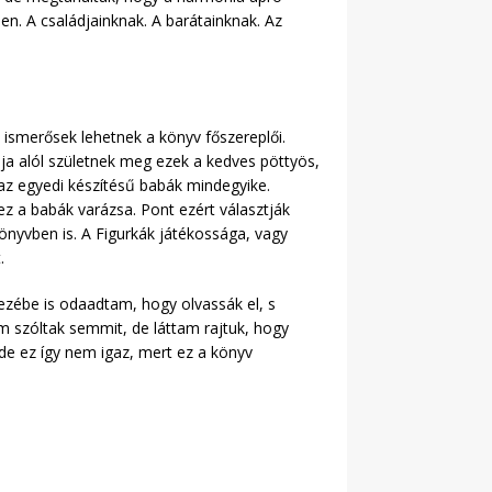
. A családjainknak. A barátainknak. Az
ismerősek lehetnek a könyv főszereplői.
a alól születnek meg ezek a kedves pöttyös,
 az egyedi készítésű babák mindegyike.
 ez a babák varázsa. Pont ezért választják
önyvben is. A Figurkák játékossága, vagy
.
ezébe is odaadtam, hogy olvassák el, s
m szóltak semmit, de láttam rajtuk, hogy
de ez így nem igaz, mert ez a könyv