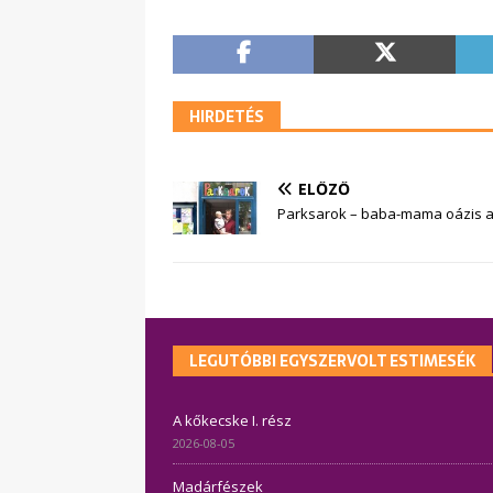
HIRDETÉS
ELŐZŐ
Parksarok – baba-mama oázis 
LEGUTÓBBI EGYSZERVOLT ESTIMESÉK
A kőkecske I. rész
2026-08-05
Madárfészek