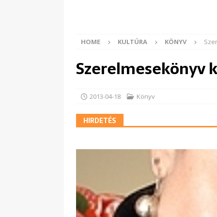
HOME
KULTÚRA
KÖNYV
Sze
Szerelmesekönyv k
2013-04-18
Könyv
HIRDETÉS