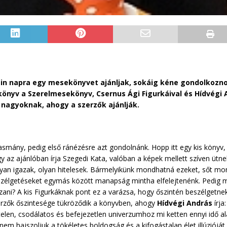
tin napra egy mesekönyvet ajánljak, sokáig kéne gondolkoz
önyv a Szerelmesekönyv, Csernus Ági Figurkáival és Hídvégi 
, nagyoknak, ahogy a szerzők ajánlják.
ány, pedig első ránézésre azt gondolnánk. Hopp itt egy kis könyv, t
gy az ajánlóban írja Szegedi Kata, valóban a képek mellett szíven ütn
an igazak, olyan hitelesek. Bármelyikünk mondhatná ezeket, sőt mon
beszélgetéseket egymás között manapság mintha elfelejtenénk. Pedig mi
zani? A kis Figurkáknak pont ez a varázsa, hogy őszintén beszélgetnek
erzők őszintesége tükröződik a könyvben, ahogy
Hídvégi András
írja
len, csodálatos és befejezetlen univerzumhoz mi ketten ennyi idő ala
ár nem hajszoljuk a tökéletes boldogság és a kifogástalan élet illúzió