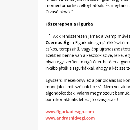
momentumai kézzelfoghatóak. És megtanultuk
Olvasóinknak.”
Főszerepben a Figurka
Akik rendszeresen járnak a Wamp művész 
Csernus Ági
a Figurkadesign játékkészítő 
csíkos, terepszínű, vagy épp újrahasznosítot
Ezekben benne van a készítők szíve, lelke, eg
olyan egyszerűen, magától érthetően a gyere
inkább játék a Figurkákkal, ahogy a két szerző
Egyszerű mesekönyv ez a pár oldalas kis kön
mondják el mit szólnak hozzá. Nem voltak bő
elgondolkodtak, valami megmozdult bennük. M
bármikor aktuális lehet. Jó olvasgatást!
www.figurkadesign.com
www.andrashidvegi.com