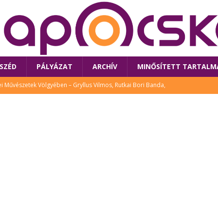
SZÉD
PÁLYÁZAT
ARCHÍV
MINŐSÍTETT TARTALM
 Művészetek Völgyében – Gryllus Vilmos, Rutkai Bori Banda,
TÚRA
 a látogatókat az idei Művészetek Völgye
CSALÁD
i Bori Bandájának az új lemeze – interjú Rutkai Borival – koncert az
A
klós író, költő idén a Művészetek Völgyében is fellép
KÖNYV
tt: lezárult Sorell illusztrációs pályázata
CSALÁD