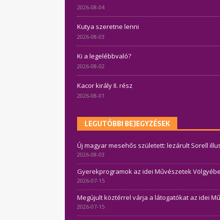
2026-08-04
Kutya szeretne lenni
2026-08-03
Ki a legelébbvaló?
2026-08-02
Kacor király II. rész
2026-08-01
LEGUTÓBBI BEJEGYZÉSEK
Új magyar mesehős született: lezárult Sorell ill
2026-08-03
Gyerekprogramok az idei Művészetek Völgyében 
2026-07-15
Megújult köztérrel várja a látogatókat az idei 
2026-07-15