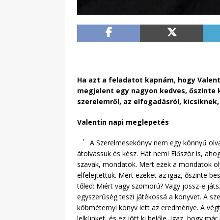
Ha azt a feladatot kapnám, hogy Valen
megjelent egy nagyon kedves, őszinte k
szerelemről, az elfogadásról, kicsiknek
Valentin napi meglepetés
A Szerelmesekönyv nem egy könnyű olvasm
átolvassuk és kész. Hát nem! Először is, aho
szavak, mondatok. Mert ezek a mondatok oly
elfelejtettük. Mert ezeket az igaz, őszinte 
tőled: Miért vagy szomorú? Vagy jössz-e játs
egyszerűség teszi játékossá a könyvet. A sz
köbméternyi könyv lett az eredménye. A végte
lelkünket, és ez jött ki belőle. Igaz, hogy m