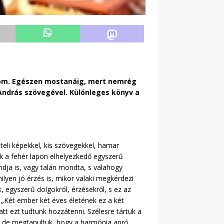
nom. Egészen mostanáig, mert nemrég
András szövegével. Különleges könyv a
eli képekkel, kis szövegekkel, hamar
ek a fehér lapon elhelyezkedő egyszerű
dja is, vagy talán mondta, s valahogy
lyen jó érzés is, mikor valaki megkérdezi
, egyszerű dolgokról, érzésekről, s ez az
: „Két ember két éves életének ez a két
tt ezt tudtunk hozzátenni. Szélesre tártuk a
ját, de megtanultuk, hogy a harmónia apró