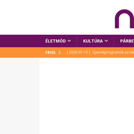
ÉLETMÓD
KULTÚRA
PÁRBE
[ 2026-07-15 ]
Gyerekprogramok az idei
FRISS
Szalóki Ági és még sokan mások
KUL
[ 2026-07-15 ]
Megújult köztérrel várja
[ 2026-07-15 ]
Pihitér – megjelent Rutka
idei Művészetek Völgyében
KULTÚR
[ 2026-06-29 ]
Apa kezdődik – Véssey Mi
[ 2026-08-03 ]
Új magyar mesehős születe