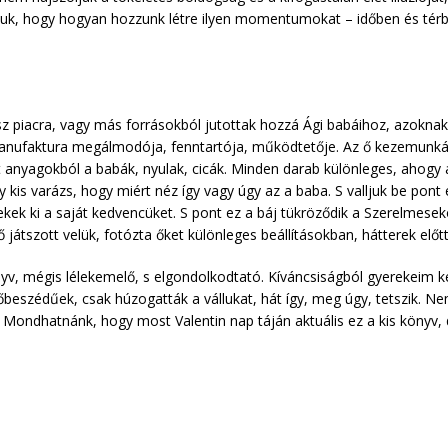
, hogy hogyan hozzunk létre ilyen momentumokat – időben és térben
piacra, vagy más forrásokból jutottak hozzá Ági babáihoz, azoknak 
manufaktura megálmodója, fenntartója, működtetője. Az ő kezemunkáj
t anyagokból a babák, nyulak, cicák. Minden darab különleges, ahogy
y kis varázs, hogy miért néz így vagy úgy az a baba. S valljuk be pont
kek ki a saját kedvencüket. S pont ez a báj tükröződik a Szerelmesek
 játszott velük, fotózta őket különleges beállításokban, hátterek előtt
yv, mégis lélekemelő, s elgondolkodtató. Kíváncsiságból gyerekeim k
beszédűek, csak húzogatták a vállukat, hát így, meg úgy, tetszik. Ne
ondhatnánk, hogy most Valentin nap táján aktuális ez a kis könyv, 