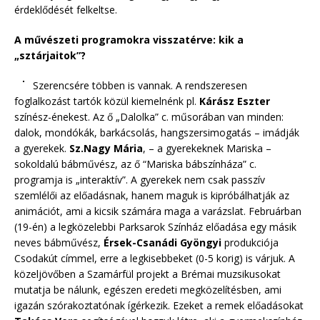
érdeklődését felkeltse.
A művészeti programokra visszatérve: kik a
„sztárjaitok”?
Szerencsére többen is vannak. A rendszeresen
foglalkozást tartók közül kiemelnénk pl.
Kárász Eszter
színész-énekest. Az ő „Dalolka” c. műsorában van minden:
dalok, mondókák, barkácsolás, hangszersimogatás – imádják
a gyerekek.
Sz.Nagy Mária
, – a gyerekeknek Mariska –
sokoldalú bábművész, az ő “Mariska bábszínháza” c.
programja is „interaktív”. A gyerekek nem csak passzív
szemlélői az előadásnak, hanem maguk is kipróbálhatják az
animációt, ami a kicsik számára maga a varázslat. Februárban
(19-én) a legközelebbi Parksarok Színház előadása egy másik
neves bábművész,
Érsek-Csanádi Gyöngyi
produkciója
Csodakút címmel, erre a legkisebbeket (0-5 korig) is várjuk. A
közeljövőben a Szamárfül projekt a Brémai muzsikusokat
mutatja be nálunk, egészen eredeti megközelítésben, ami
igazán szórakoztatónak ígérkezik. Ezeket a remek előadásokat