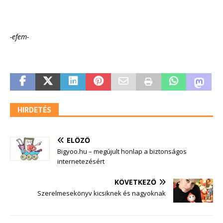
-efem-
HIRDETÉS
ELŐZŐ
Bigyoo.hu – megújult honlap a biztonságos
internetezésért
KÖVETKEZŐ
Szerelmesekönyv kicsiknek és nagyoknak