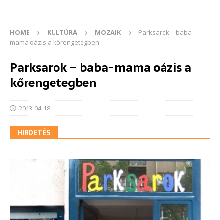
HOME
KULTÚRA
MOZAIK
Parksarok – baba-
mama oázis a kőrengetegben
Parksarok – baba-mama oázis a
kőrengetegben
2013-04-18
HIRDETÉS