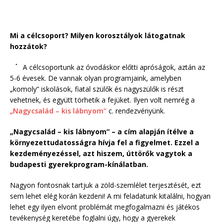
Mi a célcsoport? Milyen korosztályok látogatnak
hozzátok?
A célcsoportunk az óvodáskor előtti apróságok, aztán az
5-6 évesek. De vannak olyan programjaink, amelyben
„komoly” iskolások, fiatal szülők és nagyszülők is részt
vehetnek, és együtt törhetik a fejüket. Ilyen volt nemrég a
„Nagycsalád – kis lábnyom”
c. rendezvényünk.
„Nagycsalád – kis lábnyom” – a cím alapján ítélve a
környezettudatosságra hívja fel a figyelmet. Ezzel a
kezdeményezéssel, azt hiszem, úttörők vagytok a
budapesti gyerekprogram-kínálatban.
Nagyon fontosnak tartjuk a zöld-szemlélet terjesztését, ezt
sem lehet elég korán kezdeni! A mi feladatunk kitalálni, hogyan
lehet egy ilyen elvont problémát megfogalmazni és játékos
tevékenység keretébe foglalni úgy, hogy a gyerekek