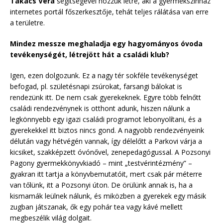
Takács Vera
segítségével hozzuk létre, aki a gyermekszínház
internetes portál főszerkesztője, tehát teljes rálátása van erre
a területre.
Mindez messze meghaladja egy hagyományos óvoda
tevékenységét, létrejött hát a családi klub?
Igen, ezen dolgozunk. Ez a nagy tér sokféle tevékenységet
befogad, pl. születésnapi zsúrokat, farsangi bálokat is
rendezünk itt. De nem csak gyerekeknek. Egyre több felnőtt
családi rendezvénynek is otthont adunk, hiszen nálunk a
legkönnyebb egy igazi családi programot lebonyolítani, és a
gyerekekkel itt biztos nincs gond. A nagyobb rendezvényeink
délután vagy hétvégén vannak, így délelőtt a Parkovi várja a
kicsiket, szakképzett óvónővel, zenepedagógussal. A Pozsonyi
Pagony gyermekkönyvkiadó – mint „testvérintézmény” –
gyakran itt tartja a könyvbemutatóit, mert csak pár méterre
van tőlünk, itt a Pozsonyi úton. De örülünk annak is, ha a
kismamák leülnek nálunk, és miközben a gyerekek egy másik
zugban játszanak, ők egy pohár tea vagy kávé mellett
megbeszélik világ dolgait.