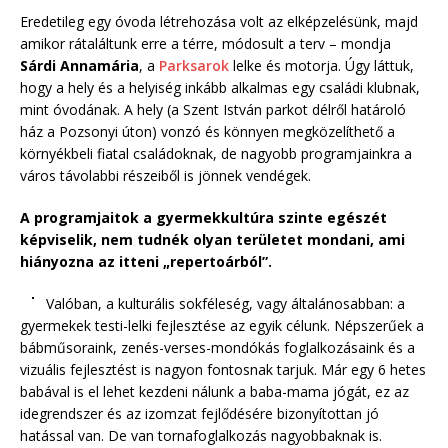
Eredetileg egy óvoda létrehozása volt az elképzelésünk, majd
amikor rátaláltunk erre a térre, módosult a terv – mondja
Sárdi Annamária
, a
Parksarok
lelke és motorja. Úgy láttuk,
hogy a hely és a helyiség inkább alkalmas egy családi klubnak,
mint óvodának. A hely (a Szent István parkot délről határoló
ház a Pozsonyi úton) vonzó és könnyen megközelíthető a
környékbeli fiatal családoknak, de nagyobb programjainkra a
város távolabbi részeiből is jönnek vendégek.
A programjaitok a gyermekkultúra szinte egészét
képviselik, nem tudnék olyan területet mondani, ami
hiányozna az itteni „repertoárból”.
Valóban, a kulturális sokféleség, vagy általánosabban: a
gyermekek testi-lelki fejlesztése az egyik célunk. Népszerűek a
bábműsoraink, zenés-verses-mondókás foglalkozásaink és a
vizuális fejlesztést is nagyon fontosnak tarjuk. Már egy 6 hetes
babával is el lehet kezdeni nálunk a baba-mama jógát, ez az
idegrendszer és az izomzat fejlődésére bizonyítottan jó
hatással van. De van tornafoglalkozás nagyobbaknak is.