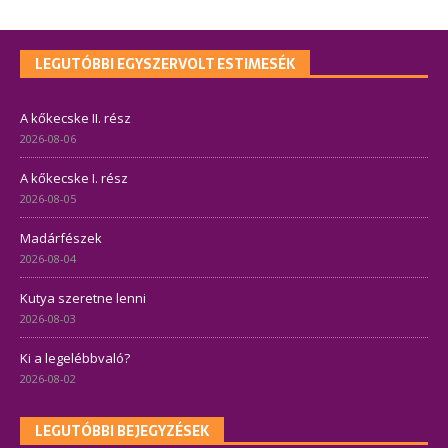
LEGUTÓBBI EGYSZERVOLT ESTIMESÉK
A kőkecske II. rész
2026-08-06
A kőkecske I. rész
2026-08-05
Madárfészek
2026-08-04
Kutya szeretne lenni
2026-08-03
Ki a legelébbvaló?
2026-08-02
LEGUTÓBBI BEJEGYZÉSEK