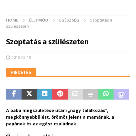
HOME
ÉLETMÓD
EGÉSZSÉG
Szoptatás a
szülészeten
Szoptatás a szülészeten
2013-05-13
HIRDETÉS
A baba megszületése utáni „nagy találkozás”,
megkönnyebbülést, örömöt jelent a mamának, a
papának és az egész családnak.