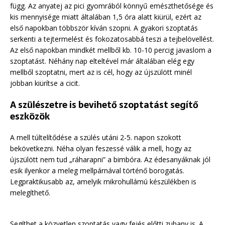
függ. Az anyatej az pici gyomrából könnyű emészthetősége és
kis mennyisége miatt általában 1,5 óra alatt kiürül, ezért az
első napokban többször kíván szopni. A gyakori szoptatás
serkenti a tejtermelést és fokozatosabbá teszi a tejbelövellést.
Az első napokban mindkét mellből kb. 10-10 percig javaslom a
szoptatást. Néhány nap elteltével már általában elég egy
mellből szoptatni, mert az is cél, hogy az újszülött minél
jobban kiürítse a cicit.
A szülészetre is bevihető szoptatást segítő
eszközök
A mell túltelítődése a szülés utáni 2-5. napon szokott
bekövetkezni. Néha olyan feszessé válik a mell, hogy az
újszülött nem tud „ráharapni” a bimbóra. Az édesanyáknak jól
esik ilyenkor a meleg mellpárnával történő borogatás.
Legpraktikusabb az, amelyik mikrohullámú készülékben is
melegíthető.
Segíthet a közvetlen szoptatás vagy fejés előtti zuhany is. A