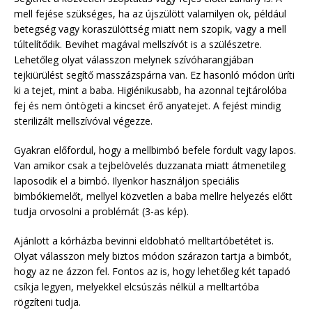
mell fejése szükséges, ha az újszülött valamilyen ok, például
betegség vagy koraszülöttség miatt nem szopik, vagy a mell
túltelítődik. Bevihet magával mellszívót is a szülészetre.
Lehetőleg olyat válasszon melynek szívóharangjában
tejkiürülést segítő masszázspárna van. Ez hasonló módon üríti
ki a tejet, mint a baba. Higiénikusabb, ha azonnal tejtárolóba
fej és nem öntögeti a kincset érő anyatejet. A fejést mindig
sterilizált mellszívóval végezze.
Gyakran előfordul, hogy a mellbimbó befele fordult vagy lapos.
Van amikor csak a tejbelövelés duzzanata miatt átmenetileg
laposodik el a bimbó. Ilyenkor használjon speciális
bimbókiemelőt, mellyel közvetlen a baba mellre helyezés előtt
tudja orvosolni a problémát (3-as kép).
Ajánlott a kórházba bevinni eldobható melltartóbetétet is.
Olyat válasszon mely biztos módon szárazon tartja a bimbót,
hogy az ne ázzon fel. Fontos az is, hogy lehetőleg két tapadó
csíkja legyen, melyekkel elcsúszás nélkül a melltartóba
rögzíteni tudja.