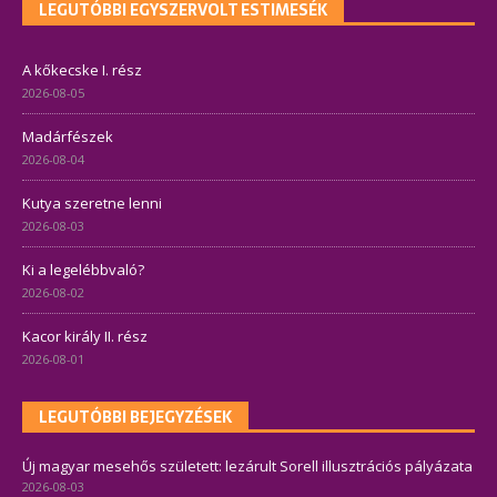
LEGUTÓBBI EGYSZERVOLT ESTIMESÉK
A kőkecske I. rész
2026-08-05
Madárfészek
2026-08-04
Kutya szeretne lenni
2026-08-03
Ki a legelébbvaló?
2026-08-02
Kacor király II. rész
2026-08-01
LEGUTÓBBI BEJEGYZÉSEK
Új magyar mesehős született: lezárult Sorell illusztrációs pályázata
2026-08-03