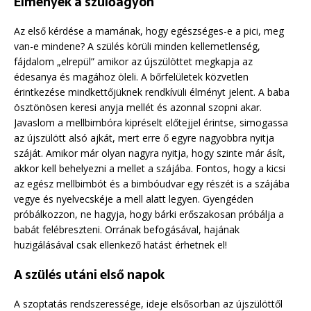
Élmények a szülőágyon
Az első kérdése a mamának, hogy egészséges-e a pici, meg
van-e mindene? A szülés körüli minden kellemetlenség,
fájdalom „elrepül” amikor az újszülöttet megkapja az
édesanya és magához öleli. A bőrfelületek közvetlen
érintkezése mindkettőjüknek rendkívüli élményt jelent. A baba
ösztönösen keresi anyja mellét és azonnal szopni akar.
Javaslom a mellbimbóra kipréselt előtejjel érintse, simogassa
az újszülött alsó ajkát, mert erre ő egyre nagyobbra nyitja
száját. Amikor már olyan nagyra nyitja, hogy szinte már ásít,
akkor kell behelyezni a mellet a szájába. Fontos, hogy a kicsi
az egész mellbimbót és a bimbóudvar egy részét is a szájába
vegye és nyelvecskéje a mell alatt legyen. Gyengéden
próbálkozzon, ne hagyja, hogy bárki erőszakosan próbálja a
babát felébreszteni. Orrának befogásával, hajának
huzigálásával csak ellenkező hatást érhetnek el!
A szülés utáni első napok
A szoptatás rendszeressége, ideje elsősorban az újszülöttől