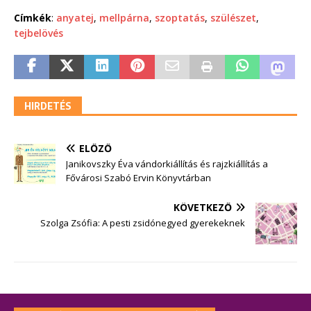
Címkék
:
anyatej
,
mellpárna
,
szoptatás
,
szülészet
,
tejbelövés
HIRDETÉS
ELŐZŐ
Janikovszky Éva vándorkiállítás és rajzkiállítás a
Fővárosi Szabó Ervin Könyvtárban
KÖVETKEZŐ
Szolga Zsófia: A pesti zsidónegyed gyerekeknek