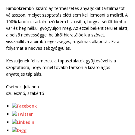
Bimbókrémből kizárólag természetes anyagokat tartalmazót
válasszon, melyet szoptatás előtt sem kell lemosni a mellről. A
100% lanolint tartalmazó krém biztosítja, hogy a sérült bimbó
var és heg nélkül gyógyuljon meg. Az ezzel bekent terület alatt,
a belső nedvességgel belülről hidratálódik a szövet,
visszaállítva a bimbó egészséges, rugalmas állapotát. Ez a
folyamat a nedves sebgyógyulás.
Készüljenek fel ismeretek, tapasztalatok gyűjtésével is a
szoptatásra, hogy minél tovább tartson a kizárólagos
anyatejes táplálás.
Csetneki Julianna
szülésznő, szakértő