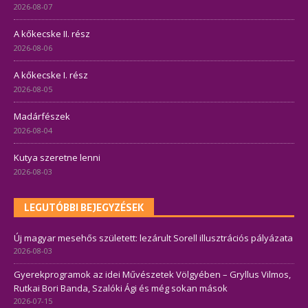
2026-08-07
A kőkecske II. rész
2026-08-06
A kőkecske I. rész
2026-08-05
Madárfészek
2026-08-04
Kutya szeretne lenni
2026-08-03
LEGUTÓBBI BEJEGYZÉSEK
Új magyar mesehős született: lezárult Sorell illusztrációs pályázata
2026-08-03
Gyerekprogramok az idei Művészetek Völgyében – Gryllus Vilmos,
Rutkai Bori Banda, Szalóki Ági és még sokan mások
2026-07-15