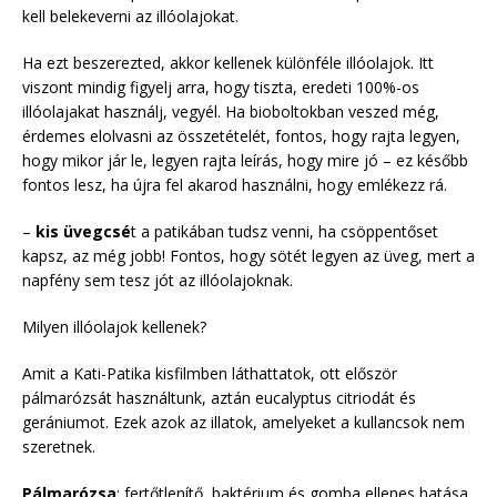
kell belekeverni az illóolajokat.
Ha ezt beszerezted, akkor kellenek különféle illóolajok. Itt
viszont mindig figyelj arra, hogy tiszta, eredeti 100%-os
illóolajakat használj, vegyél. Ha bioboltokban veszed még,
érdemes elolvasni az összetételét, fontos, hogy rajta legyen,
hogy mikor jár le, legyen rajta leírás, hogy mire jó – ez később
fontos lesz, ha újra fel akarod használni, hogy emlékezz rá.
–
kis üvegcsé
t a patikában tudsz venni, ha csöppentőset
kapsz, az még jobb! Fontos, hogy sötét legyen az üveg, mert a
napfény sem tesz jót az illóolajoknak.
Milyen illóolajok kellenek?
Amit a Kati-Patika kisfilmben láthattatok, ott először
pálmarózsát használtunk, aztán eucalyptus citriodát és
gerániumot. Ezek azok az illatok, amelyeket a kullancsok nem
szeretnek.
Pálmarózsa
: fertőtlenítő, baktérium és gomba ellenes hatása