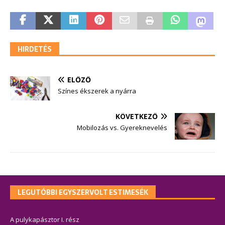
HIRDETÉS
ELŐZŐ
Színes ékszerek a nyárra
KÖVETKEZŐ
Mobilozás vs. Gyereknevelés
LEGUTÓBBI EGYSZERVOLT ESTIMESÉK
A pulykapásztor I. rész