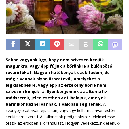
Sokan vagyunk úgy, hogy nem szívesen kenjük
magunkra, vagy épp fújjuk a bőrünkre a különböző
rovarírtókat. Nagyon hatékonyak ezek tudom, de
mégis vannak olyan összetevői, amelyeket a
legkisebbekre, vagy épp az érzékeny bőrre nem
szívesen kenjük rá. Ilyenkor jönnek az alternatív
módszerek, jelen esetben az illóolajok, amelyek
bármikor kéznél vannak, s valóban segítenek.
A
szúnyogokat nyári éjszakán, vagy egy kellemes nyári estén
senki sem szereti. A kullancsok pedig sokszor félelmetessé
teszik az erdőben a kirándulást. Hogyan védekezzünk ellenük?