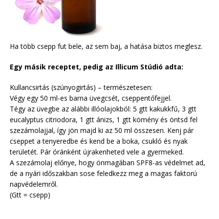
Ha több csepp fut bele, az sem baj, a hatása biztos meglesz.
Egy másik receptet, pedig az Illicum Stúdió adta:
Kullancsirtás (szúnyogirtás) – természetesen:
Végy egy 50 ml-es barna üvegcsét, cseppentőfejjel.
Tégy az üvegbe az alábbi illóolajokból: 5 gtt kakukkfű, 3 gtt
eucalyptus citriodora, 1 gtt ánizs, 1 gtt kömény és öntsd fel
szezámolajjal, így jön majd ki az 50 ml összesen. Kenj pár
cseppet a tenyeredbe és kend be a boka, csukló és nyak
területét. Pár óránként újrakenheted vele a gyermeked.
A szezámolaj előnye, hogy önmagában SPF8-as védelmet ad,
de a nyári időszakban sose feledkezz meg a magas faktorú
napvédelemről.
(Gtt = csepp)