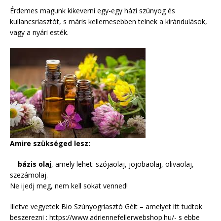
Érdemes magunk kikeverni egy-egy házi szúnyog és
kullancsriasztót, s máris kellemesebben telnek a kirándulások,
vagy a nyári esték.
Amire szükséged lesz:
–
bázis olaj
, amely lehet: szójaolaj, jojobaolaj, olivaolaj,
szezámolaj.
Ne ijedj meg, nem kell sokat venned!
Illetve vegyetek Bio Szúnyogriasztó Gélt – amelyet itt tudtok
beszerezni : https://www.adriennefellerwebshop.hu/- s ebbe