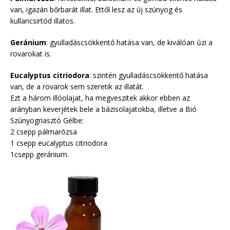
van, igazán bőrbarát illat. Ettől lesz az új szúnyog és
kullancsirtód illatos.
Geránium
: gyulladáscsökkentő hatása van, de kiválóan űzi a
rovarokat is.
Eucalyptus citriodora
: szintén gyulladáscsökkentő hatása
van, de a rovarok sem szeretik az illatát.
Ezt a három illóolajat, ha megveszitek akkor ebben az
arányban keverjétek bele a bázisolajatokba, illetve a Bió
Szúnyogriasztó Gélbe:
2 csepp pálmarózsa
1 csepp eucalyptus citriodora
1csepp geránium.