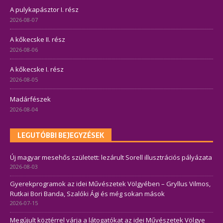
A pulykapásztor I. rész
2026-08-07
A kőkecske II. rész
2026-08-06
A kőkecske I. rész
2026-08-05
Madárfészek
2026-08-04
LEGUTÓBBI BEJEGYZÉSEK
Új magyar mesehős született: lezárult Sorell illusztrációs pályázata
2026-08-03
Gyerekprogramok az idei Művészetek Völgyében – Gryllus Vilmos,
Rutkai Bori Banda, Szalóki Ági és még sokan mások
2026-07-15
Megújult köztérrel várja a látogatókat az idei Művészetek Völgye