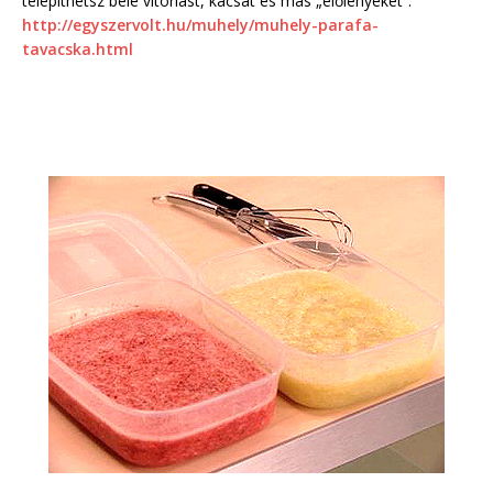
telepíthetsz bele vitorlást, kacsát és más „élőlényeket”.
http://egyszervolt.hu/muhely/muhely-parafa-
tavacska.html