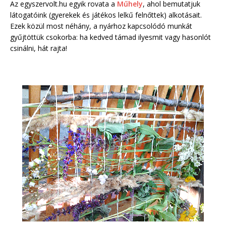
Az egyszervolt.hu egyik rovata a
Műhely
, ahol bemutatjuk
látogatóink (gyerekek és játékos lelkű felnőttek) alkotásait.
Ezek közül most néhány, a nyárhoz kapcsolódó munkát
gyűjtöttük csokorba: ha kedved támad ilyesmit vagy hasonlót
csinálni, hát rajta!