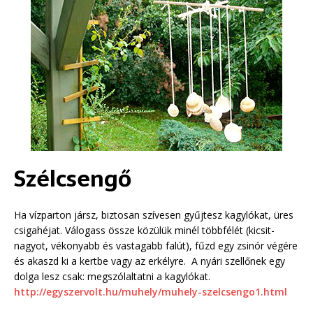
Szélcsengő
Ha vízparton jársz, biztosan szívesen gyűjtesz kagylókat, üres
csigahéjat. Válogass össze közülük minél többfélét (kicsit-
nagyot, vékonyabb és vastagabb falút), fűzd egy zsinór végére
és akaszd ki a kertbe vagy az erkélyre. A nyári szellőnek egy
dolga lesz csak: megszólaltatni a kagylókat.
http://egyszervolt.hu/muhely/muhely-szelcsengo1.html