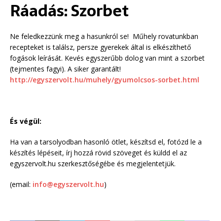
Ráadás: Szorbet
Ne feledkezzünk meg a hasunkról se! Műhely rovatunkban
recepteket is találsz, persze gyerekek által is elkészíthető
fogások leírását. Kevés egyszerűbb dolog van mint a szorbet
(tejmentes fagyi). A siker garantált!
http://egyszervolt.hu/muhely/gyumolcsos-sorbet.html
És végül:
Ha van a tarsolyodban hasonló ötlet, készítsd el, fotózd le a
készítés lépéseit, írj hozzá rövid szöveget és küldd el az
egyszervolt.hu szerkesztőségébe és megjelentetjük.
(email:
info@egyszervolt.hu
)