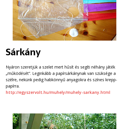
Sárkány
Nyáron szeretjük a szelet mert hűsít és segíti néhány játék
„működését”. Leginkább a papírsárkánynak van szüksége a
szélre, nekünk pedig habkönnyű anyagokra és színes krepp-
papírra.
http://egyszervolt.hu/muhely/muhely-sarkany.html