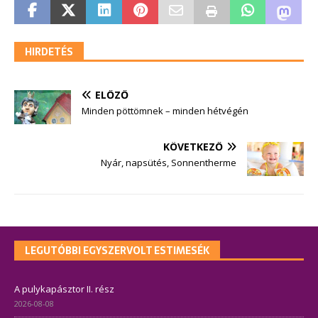
HIRDETÉS
ELŐZŐ
Minden pöttömnek – minden hétvégén
KÖVETKEZŐ
Nyár, napsütés, Sonnentherme
LEGUTÓBBI EGYSZERVOLT ESTIMESÉK
A pulykapásztor II. rész
2026-08-08