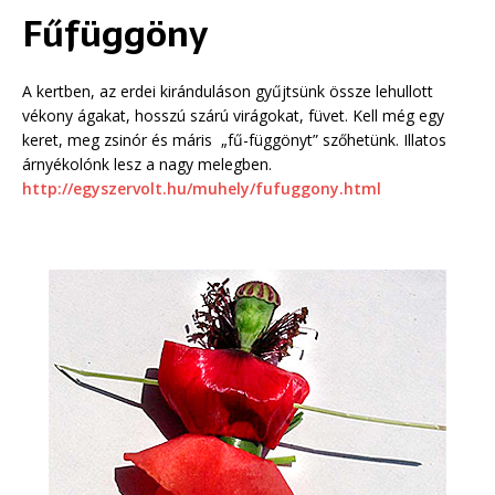
Fűfüggöny
A kertben, az erdei kiránduláson gyűjtsünk össze lehullott
vékony ágakat, hosszú szárú virágokat, füvet. Kell még egy
keret, meg zsinór és máris „fű-függönyt” szőhetünk. Illatos
árnyékolónk lesz a nagy melegben.
http://egyszervolt.hu/muhely/fufuggony.html