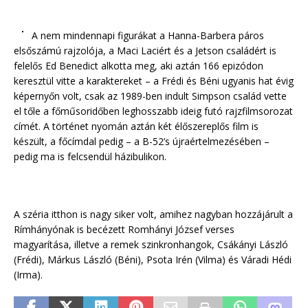
A nem mindennapi figurákat a Hanna-Barbera páros
elsőszámú rajzolója, a Maci Laciért és a Jetson családért is
felelős Ed Benedict alkotta meg, aki aztán 166 epizódon
keresztül vitte a karaktereket – a Frédi és Béni ugyanis hat évig
képernyőn volt, csak az 1989-ben indult Simpson család vette
el tőle a főműsoridőben leghosszabb ideig futó rajzfilmsorozat
címét. A történet nyomán aztán két élőszereplős film is
készült, a főcímdal pedig – a B-52’s újraértelmezésében –
pedig ma is felcsendül házibulikon.
A széria itthon is nagy siker volt, amihez nagyban hozzájárult a
Rímhányónak is becézett Romhányi József verses
magyarítása, illetve a remek szinkronhangok, Csákányi László
(Frédi), Márkus László (Béni), Psota Irén (Vilma) és Váradi Hédi
(Irma).