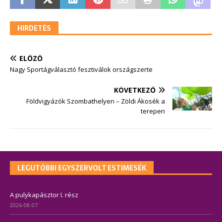
HIRDETÉS
ELŐZŐ
Nagy Sportágválasztó fesztiválok országszerte
KÖVETKEZŐ
Földvigyázók Szombathelyen – Zöldi Ákosék a
terepen
LEGUTÓBBI EGYSZERVOLT ESTIMESÉK
A pulykapásztor I. rész
2026-08-07