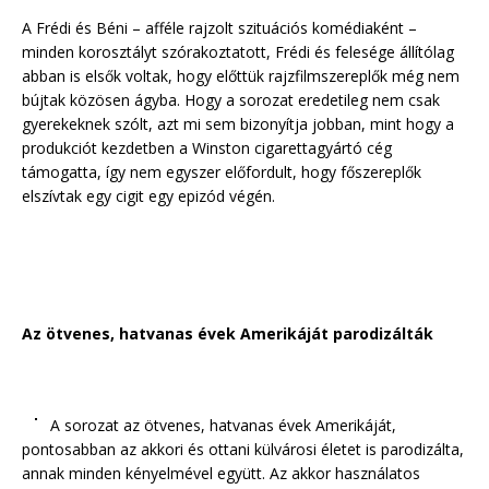
A Frédi és Béni – afféle rajzolt szituációs komédiaként –
minden korosztályt szórakoztatott, Frédi és felesége állítólag
abban is elsők voltak, hogy előttük rajzfilmszereplők még nem
bújtak közösen ágyba. Hogy a sorozat eredetileg nem csak
gyerekeknek szólt, azt mi sem bizonyítja jobban, mint hogy a
produkciót kezdetben a Winston cigarettagyártó cég
támogatta, így nem egyszer előfordult, hogy főszereplők
elszívtak egy cigit egy epizód végén.
Az ötvenes, hatvanas évek Amerikáját parodizálták
A sorozat az ötvenes, hatvanas évek Amerikáját,
pontosabban az akkori és ottani külvárosi életet is parodizálta,
annak minden kényelmével együtt. Az akkor használatos