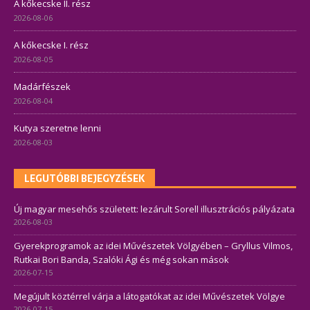
A kőkecske II. rész
2026-08-06
A kőkecske I. rész
2026-08-05
Madárfészek
2026-08-04
Kutya szeretne lenni
2026-08-03
LEGUTÓBBI BEJEGYZÉSEK
Új magyar mesehős született: lezárult Sorell illusztrációs pályázata
2026-08-03
Gyerekprogramok az idei Művészetek Völgyében – Gryllus Vilmos,
Rutkai Bori Banda, Szalóki Ági és még sokan mások
2026-07-15
Megújult köztérrel várja a látogatókat az idei Művészetek Völgye
2026-07-15