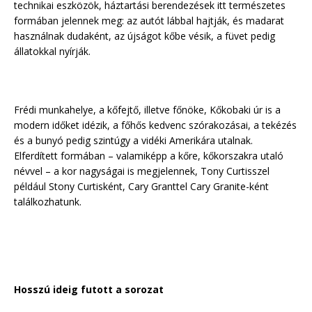
technikai eszközök, háztartási berendezések itt természetes
formában jelennek meg: az autót lábbal hajtják, és madarat
használnak dudaként, az újságot kőbe vésik, a füvet pedig
állatokkal nyírják.
Frédi munkahelye, a kőfejtő, illetve főnöke, Kőkobaki úr is a
modern időket idézik, a főhős kedvenc szórakozásai, a tekézés
és a bunyó pedig szintúgy a vidéki Amerikára utalnak.
Elferdített formában – valamiképp a kőre, kőkorszakra utaló
névvel – a kor nagyságai is megjelennek, Tony Curtisszel
például Stony Curtisként, Cary Granttel Cary Granite-ként
találkozhatunk.
Hosszú ideig futott a sorozat