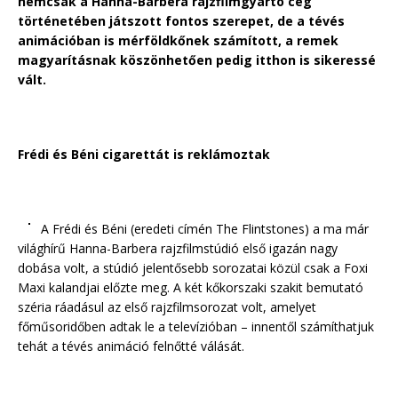
nemcsak a Hanna-Barbera rajzfilmgyártó cég
történetében játszott fontos szerepet, de a tévés
animációban is mérföldkőnek számított, a remek
magyarításnak köszönhetően pedig itthon is sikeressé
vált.
Frédi és Béni cigarettát is reklámoztak
A Frédi és Béni (eredeti címén The Flintstones) a ma már
világhírű Hanna-Barbera rajzfilmstúdió első igazán nagy
dobása volt, a stúdió jelentősebb sorozatai közül csak a Foxi
Maxi kalandjai előzte meg. A két kőkorszaki szakit bemutató
széria ráadásul az első rajzfilmsorozat volt, amelyet
főműsoridőben adtak le a televízióban – innentől számíthatjuk
tehát a tévés animáció felnőtté válását.