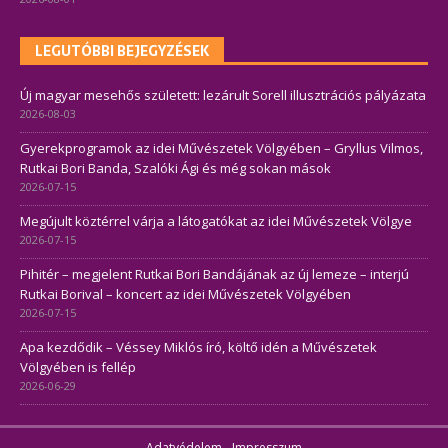
LEGUTÓBBI BEJEGYZÉSEK
Új magyar mesehős született: lezárult Sorell illusztrációs pályázata
2026-08-03
Gyerekprogramok az idei Művészetek Völgyében – Gryllus Vilmos,
Rutkai Bori Banda, Szalóki Ági és még sokan mások
2026-07-15
Megújult köztérrel várja a látogatókat az idei Művészetek Völgye
2026-07-15
Pihitér – megjelent Rutkai Bori Bandájának az új lemeze – interjú
Rutkai Borival – koncert az idei Művészetek Völgyében
2026-07-15
Apa kezdődik – Véssey Miklós író, költő idén a Művészetek
Völgyében is fellép
2026-06-29
Adatvédelem
-
Impresszum