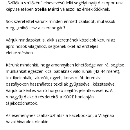
„Szülők a szülőkért” elnevezésű lelki segélyt nyújtó csoportunk
képviseletében
Stella Márti
válaszol az érdeklődőknek.
Sok szeretettel várunk minden érintett családot, mutassuk
meg, „miből lesz a cserebogár”!
Várjuk mindazokat is, akik szeretnének közelebb kerülni az
apró hősök világához, segítenék őket az erőteljes
életkezdésben.
Kérünk mindenkit, hogy amennyiben lehetősége van rá, segítse
munkánkat egészen kicsi babáknak való ruhák (42-44 méret),
textilpelenkák, takarók, egyéb, koraszülött intenzív
osztályokon használatos textíliák gyűjtésével, készítésével.
Várjuk önkéntes varró-horgoló segítők jelentkezését is. A
ruhagyűjtő akció részleteiről a KORE honlapján
tájékozódhattok.
Az eseményhez csatlakozhatsz a Facebookon, a Világnap
hazai hivatalos oldalán.