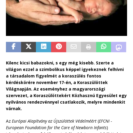
Kilenc kicsi babazokni, s egy még kisebb. Szerte a
világon ezzel a szimbolikus képpel igyekeznek felhívni
a társadalom figyelmét a koraszülés fontos
kérdéskörére november 17-én, a Koraszülöttek
Világnapján. Az eseményhez a magyarországi
szervezet, a Koraszülöttekért Közhasznú Egyesület egy
nyilvános rendezvénnyel csatlakozik, melyre mindenkit
várnak.
Az
Európai Alapítvány az Újszülöttek Védelméért
(
EFCNI -
European Foundation for the Care of Newborn Infants
)