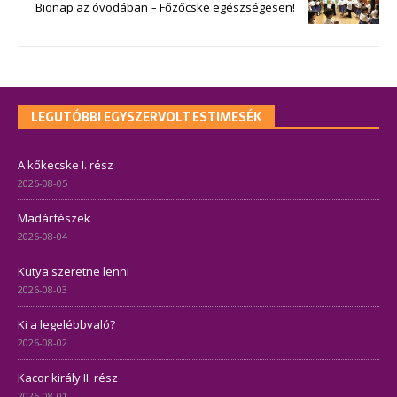
Bionap az óvodában – Főzőcske egészségesen!
LEGUTÓBBI EGYSZERVOLT ESTIMESÉK
A kőkecske I. rész
2026-08-05
Madárfészek
2026-08-04
Kutya szeretne lenni
2026-08-03
Ki a legelébbvaló?
2026-08-02
Kacor király II. rész
2026-08-01