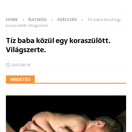
HOME
ÉLETMÓD
EGÉSZSÉG
Tíz baba közül egy
koraszülött. Világszerte.
Tíz baba közül egy koraszülött.
Világszerte.
2013-04-18
HIRDETÉS