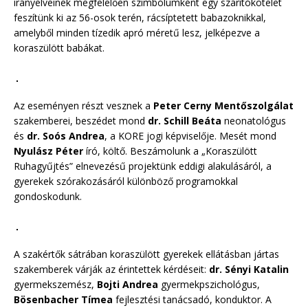
irányelveinek megfelelően szimbólumként egy szárítókötelet
feszítünk ki az 56-osok terén, rácsíptetett babazoknikkal,
amelyből minden tízedik apró méretű lesz, jelképezve a
koraszülött babákat.
Az eseményen részt vesznek a
Peter Cerny Mentőszolgálat
szakemberei, beszédet mond
dr. Schill Beáta
neonatológus
és
dr. Soós Andrea
, a KORE jogi képviselője. Mesét mond
Nyulász Péter
író, költő. Beszámolunk a „Koraszülött
Ruhagyűjtés” elnevezésű projektünk eddigi alakulásáról, a
gyerekek szórakozásáról különböző programokkal
gondoskodunk.
A szakértők sátrában koraszülött gyerekek ellátásban jártas
szakemberek várják az érintettek kérdéseit:
dr. Sényi Katalin
gyermekszemész,
Bojti Andrea
gyermekpszichológus,
Bösenbacher Tímea
fejlesztési tanácsadó, konduktor. A