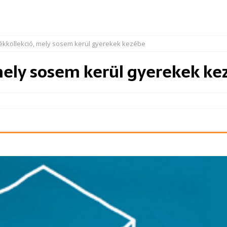
tékkollekció, mely sosem kerül gyerekek kezébe
 mely sosem kerül gyerekek k