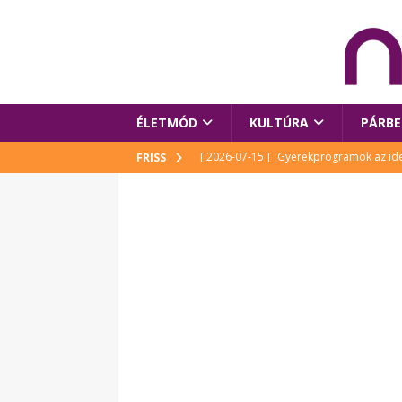
ÉLETMÓD
KULTÚRA
PÁRBE
[ 2026-07-15 ]
Gyerekprogramok az idei
FRISS
Szalóki Ági és még sokan mások
KUL
[ 2026-07-15 ]
Megújult köztérrel várja
[ 2026-07-15 ]
Pihitér – megjelent Rutka
idei Művészetek Völgyében
KULTÚR
[ 2026-06-29 ]
Apa kezdődik – Véssey Mi
[ 2026-08-03 ]
Új magyar mesehős születe