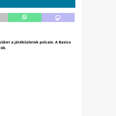
yüket a játéküzletek polcain. A Basico
tók.