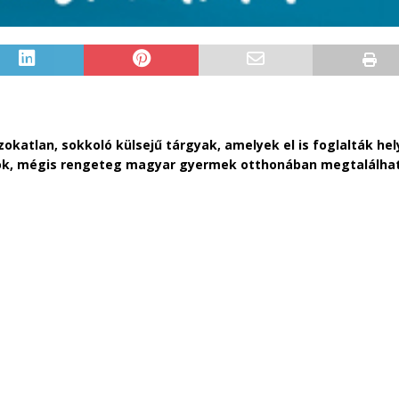
zokatlan, sokkoló külsejű tárgyak, amelyek el is foglalták hel
ékok, mégis rengeteg magyar gyermek otthonában megtalálha