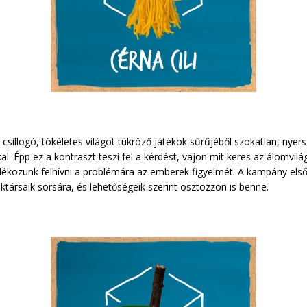
 csillogó, tökéletes világot tükröző játékok sűrűjéből szokatlan, nye
kal. Épp ez a kontraszt teszi fel a kérdést, vajon mit keres az álomvil
ndékozunk felhívni a problémára az emberek figyelmét. A kampány első
társaik sorsára, és lehetőségeik szerint osztozzon is benne.