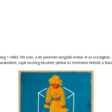
enleg 1 millió 700 ezer, a lét peremén tengődő ember él az országban. A
arabokból, saját kezűleg készített játékai és történetei ihlették a Basi