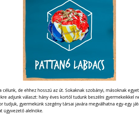
a célunk, de ehhez hosszú az út. Sokaknak szobányi, másoknak egyet
re adjunk választ: hány éves kortól tudunk beszélni gyermekeikkel 
kor tudjuk, gyermekünk szegény társai javára megválhatna egy-egy ját
at ügyvezető alelnöke.