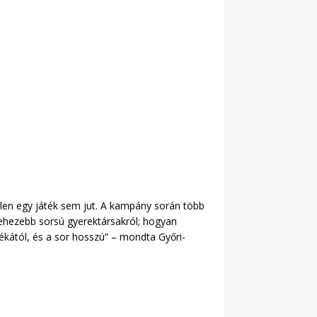
len egy játék sem jut. A kampány során több
nehezebb sorsú gyerektársakról; hogyan
ékától, és a sor hosszú” – mondta Győri-