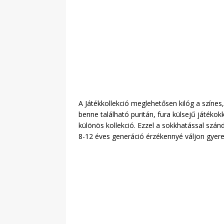
A Játékkollekció meglehetősen kilóg a színes,
benne található puritán, fura külsejű játékok
különös kollekció. Ezzel a sokkhatással szá
8-12 éves generáció érzékennyé váljon gyerek