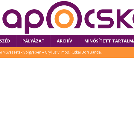
SZÉD
PÁLYÁZAT
ARCHÍV
MINŐSÍTETT TARTALM
 Művészetek Völgyében – Gryllus Vilmos, Rutkai Bori Banda,
TÚRA
 a látogatókat az idei Művészetek Völgye
CSALÁD
i Bori Bandájának az új lemeze – interjú Rutkai Borival – koncert az
A
klós író, költő idén a Művészetek Völgyében is fellép
KÖNYV
tt: lezárult Sorell illusztrációs pályázata
CSALÁD