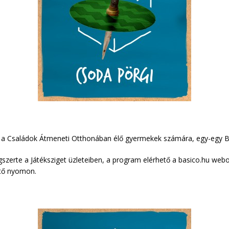
 a Családok Átmeneti Otthonában élő gyermekek számára, egy-egy Ba
gszerte a Játéksziget üzleteiben, a program elérhető a basico.hu web
ető nyomon.