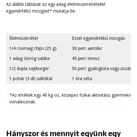
Az alábbi táblázat az egy adag élelmiszerrel/étellel
egyenértékű mozgást* mutatja be:
Élelmiszer/étel
Ezzel egyenértékű mozgás
1/4 csomag chips (25 g)
30 perc aerobic
1 adag Görög saláta
45 perc tenisz
1/2 dupla sajtburger
50 perc gyalogtúra vagy úszás
1 pohár (3 dl) üdítőital
1 óra séta
*Az értékek egy 40 kg-os, közepes fizikai aktivitású gyermekre
vonatkoznak.
Hányszor és mennyit együnk egy