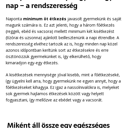
nap – a rendszeresség
Naponta
minimum öt étkezés
javasolt gyermekünk és saját
magunk számára is. Ez azt jelenti, hogy a három főétkezés
(reggeli, ebéd és vacsora) mellett minimum két kisétkezést
(tízórai és uzsonna) ajánlott beillesztenünk a napi étrendbe. A
rendszeresség elvéhez tartozik az is, hogy minden nap közel
azonos időpontban kerítünk sort az étkezésekre és erre
ösztönözzük gyermekünket is, így elkerülhető, hogy
kimaradjon egy-egy étkezés.
A kisétkezések mennyisége jóval kisebb, mint a főétkezéseké,
így ügyelni kell arra, hogy gyermekünk ne egyen annyit, hogy a
főétkezéseket kihagyja. Ez igaz a nassolnivalókra is, melyeket
sok gyermek hajlamos étkezések között vagy helyett
fogyasztani, így mellőzve az ebédet vagy a vacsorát.
Miként áll össze egy egészséges