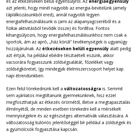
és az étkezéseken belüli egyensúlyról. Az
energiaegyensúly
azt jelenti, hogy minél nagyobb az energia-bevitelünk (amely
táplálkozásunkból ered), annál nagyobb legyen
energiafelhasználásunk is (ami az alapanyagcseréből és a
fizikai aktivitásból tevődik össze) és fordítva. Fontos
kihangsúlyozni, hogy energiafelhasználásunkhoz nem csak a
sportok, ám az apró, „ház körüli” tevékenységek is ugyanúgy
hozzájárulnak. Az
étkezéseken belüli egyensúly
alatt pedig
azt értjük, ha például ebédre tésztaételt eszünk, akkor
vacsorára fogyasszunk zöldségsalátát, főzeléket vagy
zöldségköretet, így mindegyik élelmiszercsoport helyet kap
napi étrendünkben.
Ezen felül törekednünk kell a
változatosságra
is. Semmit
sem ajánlatos megtiltanunk gyermekünknek, hisz ezzel
megfoszthatjuk az étkezés örömétől, illetve a megtapasztalás
élményétől, de minden esetben törekedni kell a mérsékelt
mennyiségekre és az egészséges alternatívák választására. A
változatosság különös jelentőséggel bír például a zöldségek és
a gyümölcsök fogyasztása kapcsán.