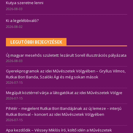
Kutya szeretne lenni
2026-08-03
Ki a legelébbvaló?
2026-08-02
LEGUTÓBBI BEJEGYZÉSEK
Új magyar mesehős született: lezárult Sorell illusztrációs pályázata
2026-08-03
Gyerekprogramok az idei Művészetek Völgyében – Gryllus Vilmos,
Rutkai Bori Banda, Szalóki Ági és még sokan mások
2026-07-15
Megújult köztérrel várja a látogatókat az idei Művészetek Völgye
2026-07-15
Pihitér – megjelent Rutkai Bori Bandájának az új lemeze – interjú
Rutkai Borival – koncert az idei Művészetek Völgyében
2026-07-15
Apa kezdődik – Véssey Miklós író, költő idén a Művészetek