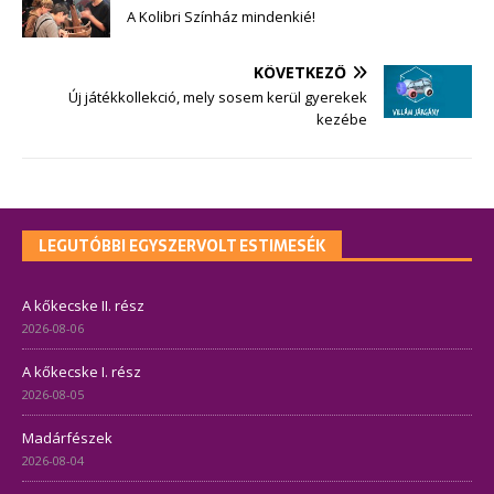
A Kolibri Színház mindenkié!
KÖVETKEZŐ
Új játékkollekció, mely sosem kerül gyerekek
kezébe
LEGUTÓBBI EGYSZERVOLT ESTIMESÉK
A kőkecske II. rész
2026-08-06
A kőkecske I. rész
2026-08-05
Madárfészek
2026-08-04