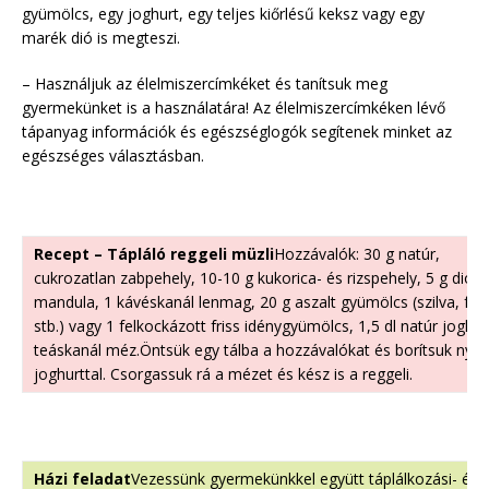
gyümölcs, egy joghurt, egy teljes kiőrlésű keksz vagy egy
marék dió is megteszi.
– Használjuk az élelmiszercímkéket és tanítsuk meg
gyermekünket is a használatára! Az élelmiszercímkéken lévő
tápanyag információk és egészséglogók segítenek minket az
egészséges választásban.
Recept – Tápláló reggeli müzli
Hozzávalók: 30 g natúr,
cukrozatlan zabpehely, 10-10 g kukorica- és rizspehely, 5 g dió 
mandula, 1 kávéskanál lenmag, 20 g aszalt gyümölcs (szilva, füg
stb.) vagy 1 felkockázott friss idénygyümölcs, 1,5 dl natúr joghur
teáskanál méz.Öntsük egy tálba a hozzávalókat és borítsuk nya
joghurttal. Csorgassuk rá a mézet és kész is a reggeli.
Házi feladat
Vezessünk gyermekünkkel együtt táplálkozási- és