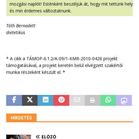
mozgási naplót! Esténként beszéljük át, hogy mit tettünk helyes
és min érdemes változtatnunk.
Tóth Bernadett
dietetikus
* A cikk a TÁMOP-6.1.2/A-09/1-KMR-2010-0426 projekt
támogatásával, a projekt keretén belül elvégzett szakértői
munka részeként készült el. *
HIRDETÉS
ELŐZŐ