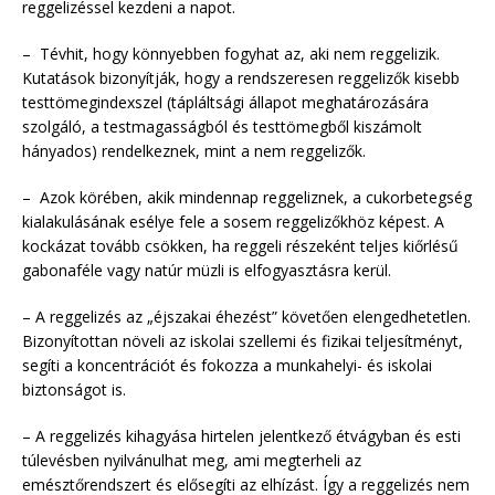
reggelizéssel kezdeni a napot.
– Tévhit, hogy könnyebben fogyhat az, aki nem reggelizik.
Kutatások bizonyítják, hogy a rendszeresen reggelizők kisebb
testtömegindexszel (tápláltsági állapot meghatározására
szolgáló, a testmagasságból és testtömegből kiszámolt
hányados) rendelkeznek, mint a nem reggelizők.
– Azok körében, akik mindennap reggeliznek, a cukorbetegség
kialakulásának esélye fele a sosem reggelizőkhöz képest. A
kockázat tovább csökken, ha reggeli részeként teljes kiőrlésű
gabonaféle vagy natúr müzli is elfogyasztásra kerül.
– A reggelizés az „éjszakai éhezést” követően elengedhetetlen.
Bizonyítottan növeli az iskolai szellemi és fizikai teljesítményt,
segíti a koncentrációt és fokozza a munkahelyi- és iskolai
biztonságot is.
– A reggelizés kihagyása hirtelen jelentkező étvágyban és esti
túlevésben nyilvánulhat meg, ami megterheli az
emésztőrendszert és elősegíti az elhízást. Így a reggelizés nem