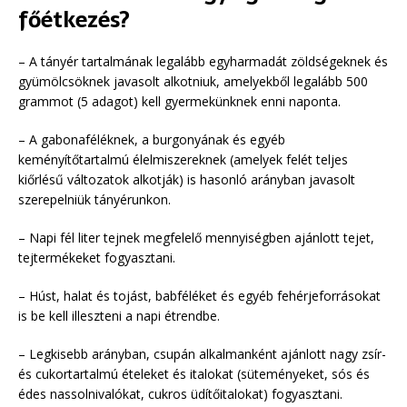
főétkezés?
– A tányér tartalmának legalább egyharmadát zöldségeknek és
gyümölcsöknek javasolt alkotniuk, amelyekből legalább 500
grammot (5 adagot) kell gyermekünknek enni naponta.
– A gabonaféléknek, a burgonyának és egyéb
keményítőtartalmú élelmiszereknek (amelyek felét teljes
kiőrlésű változatok alkotják) is hasonló arányban javasolt
szerepelniük tányérunkon.
– Napi fél liter tejnek megfelelő mennyiségben ajánlott tejet,
tejtermékeket fogyasztani.
– Húst, halat és tojást, babféléket és egyéb fehérjeforrásokat
is be kell illeszteni a napi étrendbe.
– Legkisebb arányban, csupán alkalmanként ajánlott nagy zsír-
és cukortartalmú ételeket és italokat (süteményeket, sós és
édes nassolnivalókat, cukros üdítőitalokat) fogyasztani.