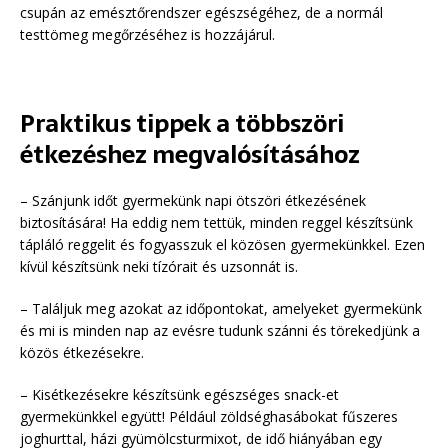
csupán az emésztőrendszer egészségéhez, de a normál
testtömeg megőrzéséhez is hozzájárul.
Praktikus tippek a többszöri
étkezéshez megvalósításához
– Szánjunk időt gyermekünk napi ötszöri étkezésének
biztosítására! Ha eddig nem tettük, minden reggel készítsünk
tápláló reggelit és fogyasszuk el közösen gyermekünkkel. Ezen
kívül készítsünk neki tízórait és uzsonnát is.
– Találjuk meg azokat az időpontokat, amelyeket gyermekünk
és mi is minden nap az evésre tudunk szánni és törekedjünk a
közös étkezésekre.
– Kisétkezésekre készítsünk egészséges snack-et
gyermekünkkel együtt! Például zöldséghasábokat fűszeres
joghurttal, házi gyümölcsturmixot, de idő hiányában egy