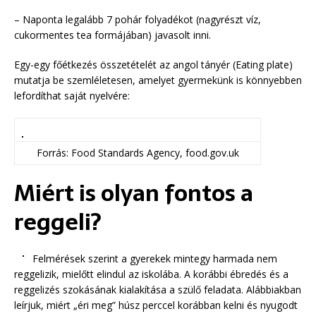
– Naponta legalább 7 pohár folyadékot (nagyrészt víz,
cukormentes tea formájában) javasolt inni.
Egy-egy főétkezés összetételét az angol tányér (Eating plate)
mutatja be szemléletesen, amelyet gyermekünk is könnyebben
lefordíthat saját nyelvére:
Forrás: Food Standards Agency, food.gov.uk
Miért is olyan fontos a
reggeli?
Felmérések szerint a gyerekek mintegy harmada nem
reggelizik, mielőtt elindul az iskolába. A korábbi ébredés és a
reggelizés szokásának kialakítása a szülő feladata. Alábbiakban
leírjuk, miért „éri meg” húsz perccel korábban kelni és nyugodt