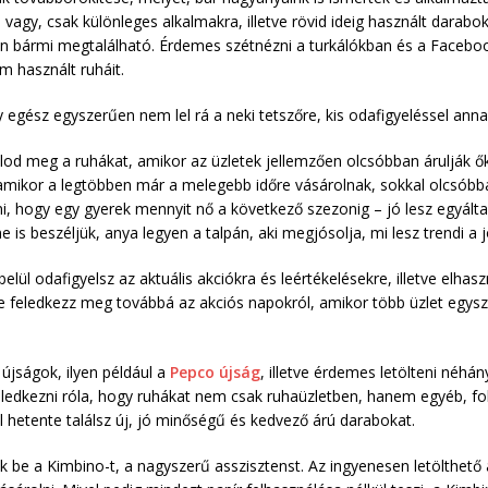
n vagy, csak különleges alkalmakra, illetve rövid ideig használt darabo
an bármi megtalálható. Érdemes szétnézni a turkálókban és a Faceboo
 használt ruháit.
y egész egyszerűen nem lel rá a neki tetszőre, kis odafigyeléssel anna
od meg a ruhákat, amikor az üzletek jellemzően olcsóbban árulják ők
mikor a legtöbben már a melegebb időre vásárolnak, sokkal olcsóbb
ni, hogy egy gyerek mennyit nő a következő szezonig – jó lesz egyált
is beszéljük, anya legyen a talpán, aki megjósolja, mi lesz trendi a 
ül odafigyelsz az aktuális akciókra és leértékelésekre, illetve elha
Ne feledkezz meg továbbá az akciós napokról, amikor több üzlet egys
újságok, ilyen például a
Pepco újság
, illetve érdemes letölteni néh
eledkezni róla, hogy ruhákat nem csak ruhaüzletben, hanem egyéb, fol
 hetente találsz új, jó minőségű és kedvező árú darabokat.
e a Kimbino-t, a nagyszerű asszisztenst. Az ingyenesen letölthető 