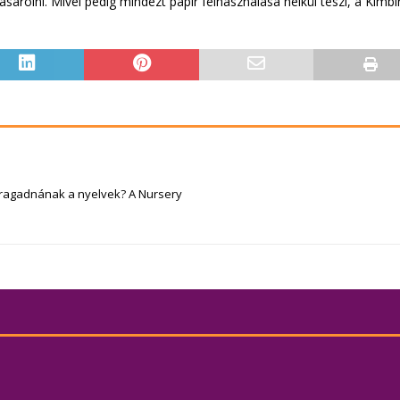
ásárolni. Mivel pedig mindezt papír felhasználása nélkül teszi, a Kimb
 ragadnának a nyelvek? A Nursery