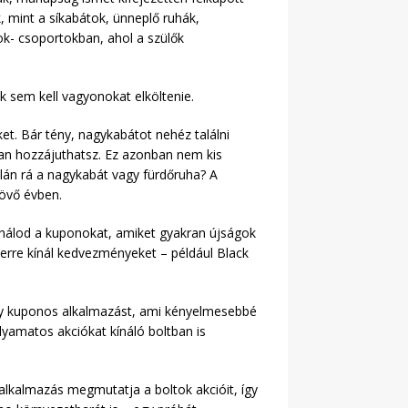
k, mint a síkabátok, ünneplő ruhák,
k- csoportokban, ahol a szülők
k sem kell vagyonokat elköltenie.
et. Bár tény, nagykabátot nehéz találni
an hozzájuthatsz. Ez azonban nem kis
alán rá a nagykabát vagy fürdőruha? A
jövő évben.
sználod a kuponokat, amiket gyakran újságok
zerre kínál kedvezményeket – például Black
ány kuponos alkalmazást, ami kényelmesebbé
yamatos akciókat kínáló boltban is
alkalmazás megmutatja a boltok akcióit, így