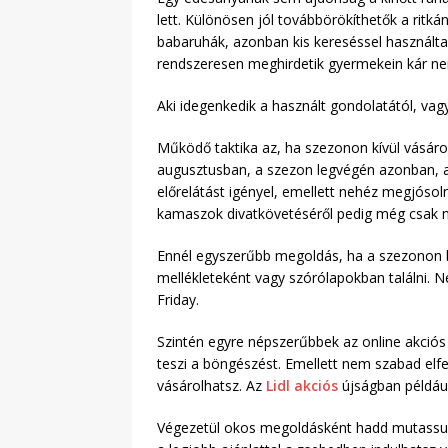
lett. Különösen jól továbbörökíthetők a ritká
babaruhák, azonban kis kereséssel használt
rendszeresen meghirdetik gyermekein kár nem
Aki idegenkedik a használt gondolatától, vag
Működő taktika az, ha szezonon kívül vásárol
augusztusban, a szezon legvégén azonban, a
előrelátást igényel, emellett nehéz megjósol
kamaszok divatkövetéséről pedig még csak ne 
Ennél egyszerűbb megoldás, ha a szezonon bel
mellékleteként vagy szórólapokban találni. 
Friday.
Szintén egyre népszerűbbek az online akciós 
teszi a böngészést. Emellett nem szabad elf
vásárolhatsz. Az
Lidl akciós
újságban például
Végezetül okos megoldásként hadd mutassuk b