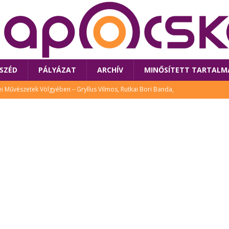
SZÉD
PÁLYÁZAT
ARCHÍV
MINŐSÍTETT TARTALM
 Művészetek Völgyében – Gryllus Vilmos, Rutkai Bori Banda,
TÚRA
 a látogatókat az idei Művészetek Völgye
CSALÁD
i Bori Bandájának az új lemeze – interjú Rutkai Borival – koncert az
A
klós író, költő idén a Művészetek Völgyében is fellép
KÖNYV
tt: lezárult Sorell illusztrációs pályázata
CSALÁD