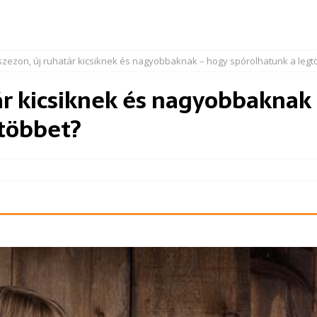
szezon, új ruhatár kicsiknek és nagyobbaknak – hogy spórolhatunk a legt
tár kicsiknek és nagyobbaknak
gtöbbet?