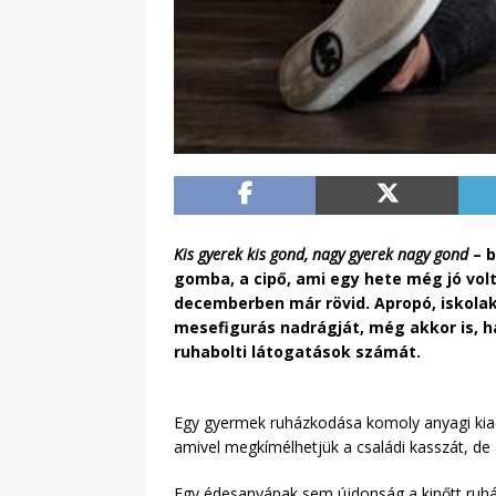
Kis gyerek kis gond, nagy gyerek nagy gond
– b
gomba, a cipő, ami egy hete még jó volt,
decemberben már rövid. Apropó, iskola
mesefigurás nadrágját, még akkor is, ha
ruhabolti látogatások számát.
Egy gyermek ruházkodása komoly anyagi kiad
amivel megkímélhetjük a családi kasszát, de 
Egy édesanyának sem újdonság a kinőtt ruhák