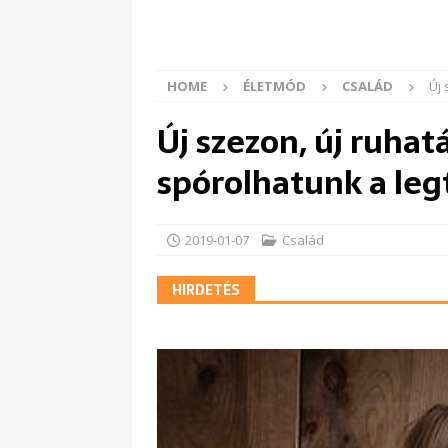
HOME
ÉLETMÓD
CSALÁD
Új 
Új szezon, új ruha
spórolhatunk a le
2019-01-07
Család
HIRDETÉS