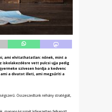
, ami elvitathatatlan: nőnek, mint a
z iskolakezdésre vett pulcsi ujja pedig
gyermeke szívesen hordja a kedvenc
i a divatot illeti, ami megsűríti a
kségszerű. Összeszedtünk néhány stratégiát,
k, manapság ismét kifejezetten felkapott