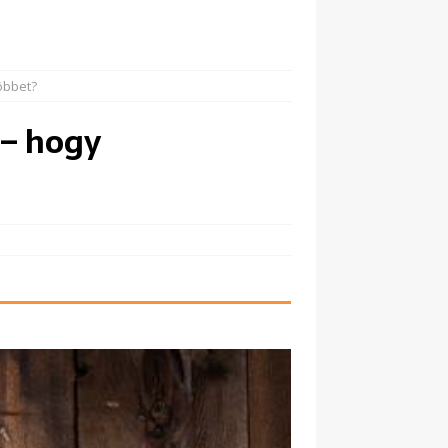
öbbet?
 – hogy