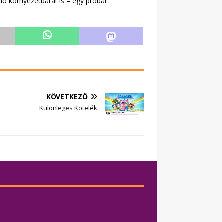
ino környezetbarát is – egy próbát
KÖVETKEZŐ
Különleges Kötelék