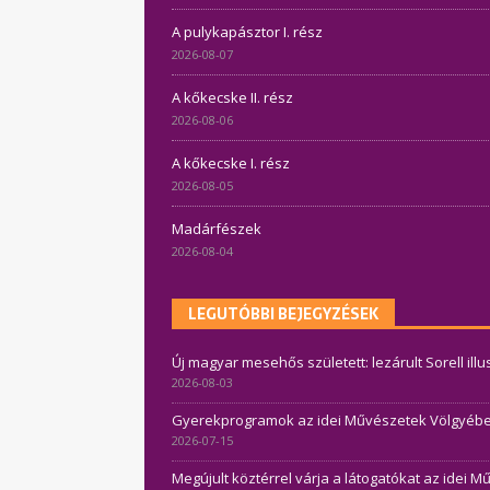
A pulykapásztor I. rész
2026-08-07
A kőkecske II. rész
2026-08-06
A kőkecske I. rész
2026-08-05
Madárfészek
2026-08-04
LEGUTÓBBI BEJEGYZÉSEK
Új magyar mesehős született: lezárult Sorell ill
2026-08-03
Gyerekprogramok az idei Művészetek Völgyében 
2026-07-15
Megújult köztérrel várja a látogatókat az idei 