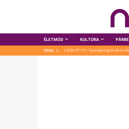
ÉLETMÓD
KULTÚRA
PÁRBE
[ 2026-07-15 ]
Gyerekprogramok az idei
FRISS
Szalóki Ági és még sokan mások
KUL
[ 2026-07-15 ]
Megújult köztérrel várja
[ 2026-07-15 ]
Pihitér – megjelent Rutka
idei Művészetek Völgyében
KULTÚR
[ 2026-06-29 ]
Apa kezdődik – Véssey Mi
[ 2026-08-03 ]
Új magyar mesehős születe