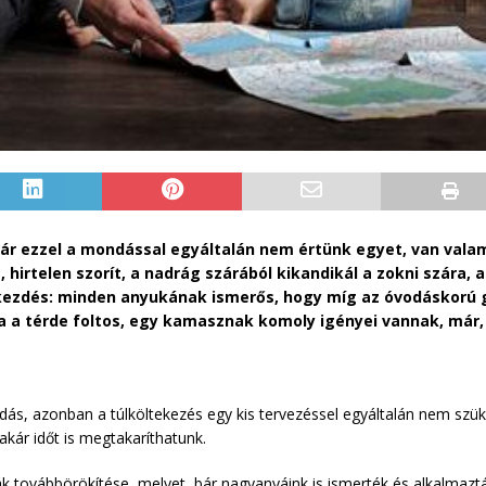
ár ezzel a mondással egyáltalán nem értünk egyet, van valami
 hirtelen szorít, a nadrág szárából kikandikál a zokni szára, a
kezdés: minden anyukának ismerős, hogy míg az óvodáskorú 
 a térde foltos, egy kamasznak komoly igényei vannak, már, am
ás, azonban a túlköltekezés egy kis tervezéssel egyáltalán nem szü
akár időt is megtakaríthatunk.
 továbbörökítése, melyet, bár nagyanyáink is ismerték és alkalmaztá