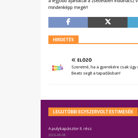
a legjobb ajánlattal a zsebedben indulhatsz v
mindenképp megér!
HIRDETÉS
ELŐZŐ
Szeretné, ha a gyerekére csak úgy
Beats segít a tapadásban!
LEGUTÓBBI EGYSZERVOLT ESTIMESÉK
A pulykapásztor II. rész
2026-08-08