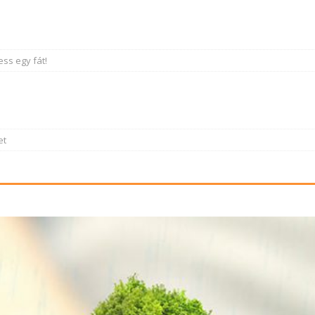
ess egy fát!
et