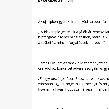
Road Show és új klip
Az új klipben gyerekekkel együtt valóban fáka
„ A főszereplő gyerekek a Játéktár zeneovisai 
klipforgatás csodás napsütésben, március 23-
a faültetés, mind a forgatás tekintetében.”
Tamás Éva Játéktárának a kezdeményezése nem
családokat, koncertet adva a szorgalmas gye
„Ez egy országos Road Show, a célunk az, h
városban egyedi, hogy mikor mennyit és milye
figyelemfelhívás, hogy személyesen, mindenk