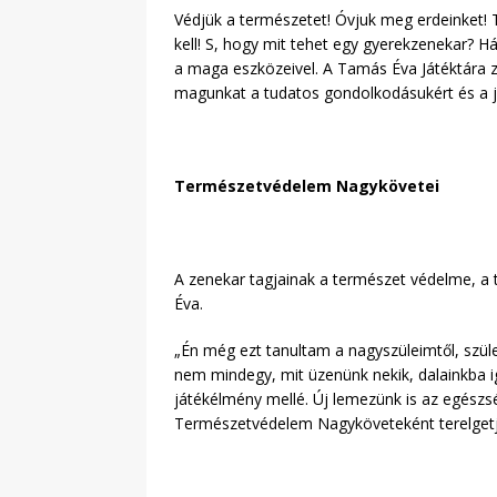
Védjük a természetet! Óvjuk meg erdeinket! T
kell! S, hogy mit tehet egy gyerekzenekar? H
a maga eszközeivel. A Tamás Éva Játéktára ze
magunkat a tudatos gondolkodásukért és a jö
Természetvédelem Nagykövetei
A zenekar tagjainak a természet védelme, a 
Éva.
„Én még ezt tanultam a nagyszüleimtől, szüle
nem mindegy, mit üzenünk nekik, dalainkba i
játékélmény mellé. Új lemezünk is az egész
Természetvédelem Nagyköveteként terelgetjü