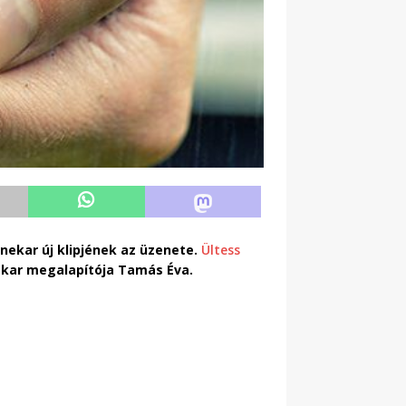
nekar új klipjének az üzenete.
Ültess
ekar megalapítója Tamás Éva.