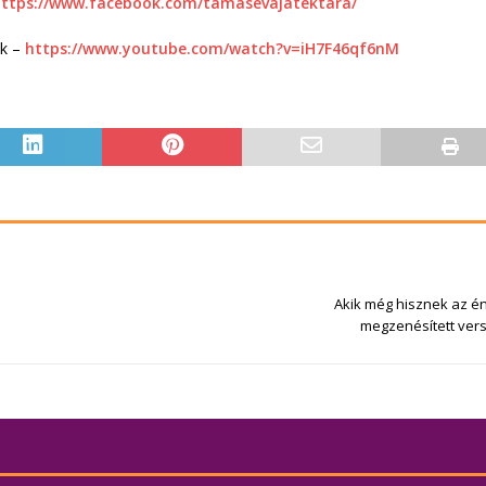
ttps://www.facebook.com/tamasevajatektara/
ok –
https://www.youtube.com/watch?v=iH7F46qf6nM
Akik még hisznek az é
megzenésített vers