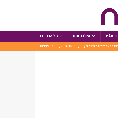
ÉLETMÓD
KULTÚRA
PÁRBE
[ 2026-07-15 ]
Gyerekprogramok az idei
FRISS
Szalóki Ági és még sokan mások
KUL
[ 2026-07-15 ]
Megújult köztérrel várja
[ 2026-07-15 ]
Pihitér – megjelent Rutka
idei Művészetek Völgyében
KULTÚR
[ 2026-06-29 ]
Apa kezdődik – Véssey Mi
[ 2026-08-03 ]
Új magyar mesehős születe