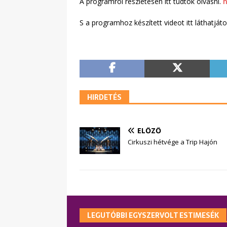
A programról részletesen itt tudtok olvasni.
h
S a programhoz készített videot itt láthatját
HIRDETÉS
ELŐZŐ
Cirkuszi hétvége a Trip Hajón
LEGUTÓBBI EGYSZERVOLT ESTIMESÉK