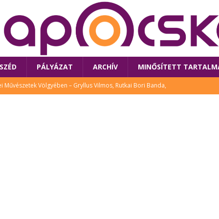
SZÉD
PÁLYÁZAT
ARCHÍV
MINŐSÍTETT TARTALM
 Művészetek Völgyében – Gryllus Vilmos, Rutkai Bori Banda,
TÚRA
 a látogatókat az idei Művészetek Völgye
CSALÁD
i Bori Bandájának az új lemeze – interjú Rutkai Borival – koncert az
A
klós író, költő idén a Művészetek Völgyében is fellép
KÖNYV
tt: lezárult Sorell illusztrációs pályázata
CSALÁD