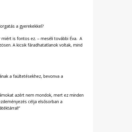
 forgatás a gyerekekkel?
y miért is fontos ez. – meséli további Éva. A
zösen. A kicsik fáradhatatlanok voltak, mind
ának a faültetésekhez, bevonva a
 Számokat azért nem mondok, mert ez minden
 kezdeményezés célja elsősorban a
téktárral!”