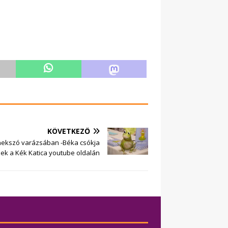
KÖVETKEZŐ
nekszó varázsában -Béka csókja
ek a Kék Katica youtube oldalán