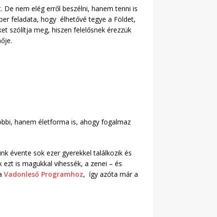
. De nem elég erről beszélni, hanem tenni is
ber feladata, hogy élhetővé tegye a Földet,
et szólítja meg, hiszen felelősnek érezzük
ője.
hobbi, hanem életforma is, ahogy fogalmaz
nk évente sok ezer gyerekkel találkozik és
ezt is magukkal vihessék, a zenei – és
 a
Vadonleső Programhoz
, így azóta már a