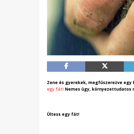
Zene és gyerekek, megfűszerezve egy ki
egy fát!
Nemes ügy, környezettudatos n
Ültess egy fát!