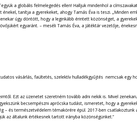
együk a globális felmelegedés ellen! Halljuk mindenhol a címszavakat
át énekel, tanítja a gyerekeket, ahogy Tamás Éva is teszi. „Minden em
nekar úgy döntött, hogy a leginkább érintett közönséget, a gyerekek
vőjükért egyaránt. – meséli Tamás Éva, a Játéktár vezetője, énekesn
tudatos vásárlás, faültetés, szelektív hulladékgyűjtés nemcsak egy 
imtől. Ezt az üzenetet szeretném tovább adni nekik is. Mivel zenekaru
gyekszünk becsempészni aprócska tudást, ismeretet, hogy a gyerekek 
ség – és természetvédelem témakörére épül. 2017-ben csatlakoztunk
k az általunk értékesnek tartott irányba közönségünket.”