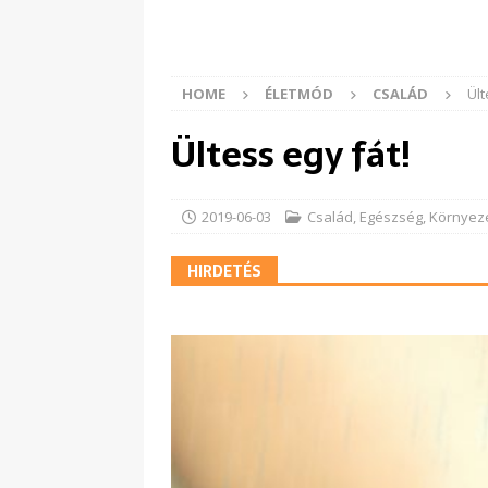
HOME
ÉLETMÓD
CSALÁD
Ült
Ültess egy fát!
2019-06-03
Család
,
Egészség
,
Környez
HIRDETÉS