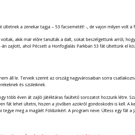
t ültetnek a zenekar tagja – 53 facsemetét! -, de vajon milyen volt a
voltak, akik már előre tanulták a dalt, sokat beszélgettünk arról, hog
án zajlott, ahol Pécsett a Honfoglalás Parkban 53 fát ültettünk el kö
 áll le. Terveik szerint az ország nagyvárosaiban sorra csatlakozn
rekeknek és szüleiknek.
ogy több éven át zajló Játéktáras faültető sorozatot hozzunk létre.
n fát lehet ültetni, hiszen a jövőben azokról gondoskodni is kell. A
i tegye meg a magáét Földünkért. A program neve: Ültess egy fát a Já