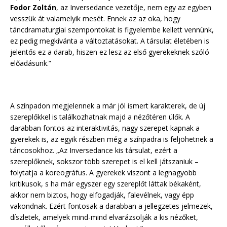
Fodor Zoltán
, az Inversedance vezetője, nem egy az egyben
vesszük át valamelyik mesét. Ennek az az oka, hogy
táncdramaturgiai szempontokat is figyelembe kellett vennünk,
ez pedig megkívánta a változtatásokat. A társulat életében is
jelentős ez a darab, hiszen ez lesz az első gyerekeknek szóló
előadásunk.”
A színpadon megjelennek a már jól ismert karakterek, de új
szereplőkkel is találkozhatnak majd a nézőtéren ülők. A
darabban fontos az interaktivitás, nagy szerepet kapnak a
gyerekek is, az egyik részben még a színpadra is feljöhetnek a
táncosokhoz. „Az Inversedance kis társulat, ezért a
szereplőknek, sokszor több szerepet is el kell játszaniuk –
folytatja a koreográfus. A gyerekek viszont a legnagyobb
kritikusok, s ha már egyszer egy szereplőt láttak békaként,
akkor nem biztos, hogy elfogadják, falevélnek, vagy épp
vakondnak. Ezért fontosak a darabban a jellegzetes jelmezek,
díszletek, amelyek mind-mind elvarázsolják a kis nézőket,