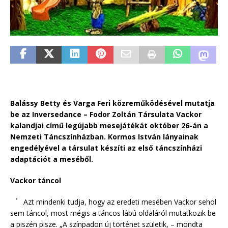
Balássy Betty és Varga Feri közreműködésével mutatja
be az Inversedance – Fodor Zoltán Társulata Vackor
kalandjai című legújabb mesejátékát október 26-án a
Nemzeti Táncszínházban. Kormos István lányainak
engedélyével a társulat készíti az első táncszínházi
adaptációt a meséből.
Vackor táncol
Azt mindenki tudja, hogy az eredeti mesében Vackor sehol
sem táncol, most mégis a táncos lábú oldaláról mutatkozik be
a piszén pisze. „A színpadon új történet születik, – mondta