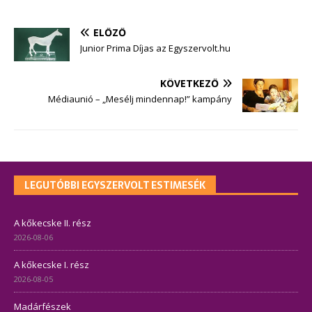
ELŐZŐ
Junior Prima Díjas az Egyszervolt.hu
KÖVETKEZŐ
Médiaunió – „Mesélj mindennap!” kampány
LEGUTÓBBI EGYSZERVOLT ESTIMESÉK
A kőkecske II. rész
2026-08-06
A kőkecske I. rész
2026-08-05
Madárfészek