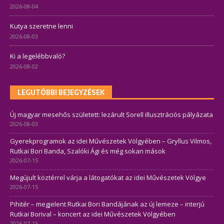
2026-08-04
Kutya szeretne lenni
2026-08-03
Ki a legelébbvaló?
2026-08-02
LEGUTÓBBI BEJEGYZÉSEK
Új magyar mesehős született: lezárult Sorell illusztrációs pályázata
2026-08-03
Gyerekprogramok az idei Művészetek Völgyében – Gryllus Vilmos,
Rutkai Bori Banda, Szalóki Ági és még sokan mások
2026-07-15
Megújult köztérrel várja a látogatókat az idei Művészetek Völgye
2026-07-15
Pihitér – megjelent Rutkai Bori Bandájának az új lemeze – interjú
Rutkai Borival – koncert az idei Művészetek Völgyében
2026-07-15