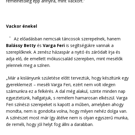
remélhetőleg épp annyira, mint Vackort.”
Vackor énekel
Az előadásban nemcsak táncosok szerepelnek, hanem
Balássy Betty
és
Varga Feri
is segítségükre vannak a
szereplőknek. A zenész házaspár a nyitó és záródalt írja és
adja elő, de emellett mókuscsalád szerepben, mint mesélők
jelennek meg a színen.
„Már a kislányunk születése előtt terveztük, hogy készítünk egy
gyereklemezt – meséli Varga Feri, ezért nem volt idegen
számunkra ez a felkérés. A dal még alakul, szinte minden nap
egyeztetünk, hallgatjuk, s remélem hamarosan elkészül. Varga
Feri színészi szerepeket is kapott a műben, amelyben ahogy
mondta, nem is gondolta volna, hogy milyen nehéz dolga van.
A színészet most már így átélve nem is olyan egyszerű munka,
de reméli, hogy jól helyt fog állni a darabban.