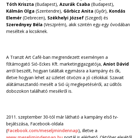
Tóth Kriszta
(Budapest),
Azurák Csaba
(Budapest),
Kálmán Olga
(Szentendre),
Görbicz Anita
(Győr),
Kondás
Elemér
(Debrecen),
Székhelyi József
(Szeged) és
Szerednyey Béla
(Veszprém), akik szintén egy-egy óvodában
meséltek a kicsiknek.
A Tranzit Art Café-ban megrendezett eseményen a
főtámogató Sió-Eckes Kft. marketingigazgatója,
Aniot Dávid
arról beszélt, hogyan találtak egymásra a kampány és ők,
illetve hogyan lehet az üzletet ötvözni a jó célokkal. Szavait
alátámasztandó mesélt a Sió új meglepetéséről, az üdítős
dobozokon található mesékről is.
2011. szeptember 30-tól már látható a kampány első tv-
bejátszása, Facebook-oldala
(
Facebook.com/meseljmindennap
), illetve a
www.meseljmindennap.hu
portál is elérhető. Október elejétől