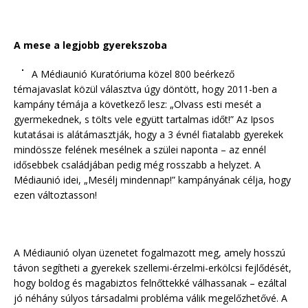
A mese a legjobb gyerekszoba
A Médiaunió Kuratóriuma közel 800 beérkező
témajavaslat közül választva úgy döntött, hogy 2011-ben a
kampány témája a következő lesz: „Olvass esti mesét a
gyermekednek, s tölts vele együtt tartalmas időt!” Az Ipsos
kutatásai is alátámasztják, hogy a 3 évnél fiatalabb gyerekek
mindössze felének mesélnek a szülei naponta – az ennél
idősebbek családjában pedig még rosszabb a helyzet. A
Médiaunió idei, „Mesélj mindennap!” kampányának célja, hogy
ezen változtasson!
A Médiaunió olyan üzenetet fogalmazott meg, amely hosszú
távon segítheti a gyerekek szellemi-érzelmi-erkölcsi fejlődését,
hogy boldog és magabiztos felnőttekké válhassanak – ezáltal
jó néhány súlyos társadalmi probléma válik megelőzhetővé. A