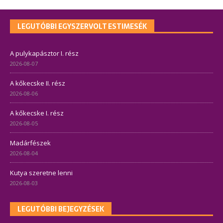
LEGUTÓBBI EGYSZERVOLT ESTIMESÉK
A pulykapásztor I. rész
2026-08-07
A kőkecske II. rész
2026-08-06
A kőkecske I. rész
2026-08-05
Madárfészek
2026-08-04
Kutya szeretne lenni
2026-08-03
LEGUTÓBBI BEJEGYZÉSEK