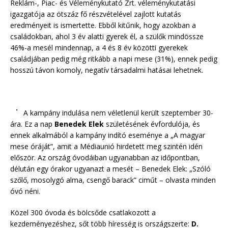
Reklám-, Piac- és Véleménykutató Zrt. véleménykutatási
igazgatója az ötszáz fő részvételével zajlott kutatás
eredményeit is ismertette. Ebből kitűnik, hogy azokban a
családokban, ahol 3 év alatti gyerek él, a szülők mindössze
46%-a mesél mindennap, a 4 és 8 év közötti gyerekek
családjában pedig még ritkább a napi mese (31%), ennek pedig
hosszú távon komoly, negatív társadalmi hatásai lehetnek.
A kampány indulása nem véletlenül került szeptember 30-
ára. Ez a nap
Benedek Elek
születésének évfordulója, és
ennek alkalmából a kampány indító eseménye a „A magyar
mese óráját”, amit a Médiaunió hirdetett meg szintén idén
először. Az ország óvodáiban ugyanabban az időpontban,
délután egy órakor ugyanazt a mesét – Benedek Elek: „Szóló
szőlő, mosolygó alma, csengő barack” ciműt – olvasta minden
óvó néni.
Közel 300 óvoda és bölcsőde csatlakozott a
kezdeményezéshez, sőt több híresség is országszerte:
D.