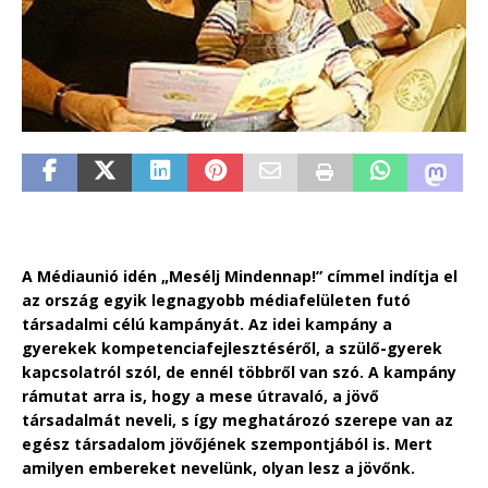
A Médiaunió idén „Mesélj Mindennap!” címmel indítja el
az ország egyik legnagyobb médiafelületen futó
társadalmi célú kampányát. Az idei kampány a
gyerekek kompetenciafejlesztéséről, a szülő-gyerek
kapcsolatról szól, de ennél többről van szó. A kampány
rámutat arra is, hogy a mese útravaló, a jövő
társadalmát neveli, s így meghatározó szerepe van az
egész társadalom jövőjének szempontjából is. Mert
amilyen embereket nevelünk, olyan lesz a jövőnk.