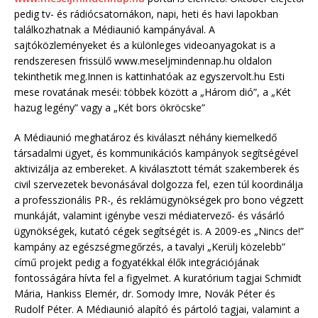
pedig tv- és rádiócsatornákon, napi, heti és havi lapokban
találkozhatnak a Médiaunió kampányával. A
sajtóközleményeket és a különleges videoanyagokat is a
rendszeresen frissülő www.meseljmindennap.hu oldalon
tekinthetik meg.Innen is kattinhatóak az egyszervolt.hu Esti
mese rovatának meséi: többek között a „Három dió”, a „Két
hazug legény” vagy a „Két bors ökröcske”
A Médiaunió meghatároz és kiválaszt néhány kiemelkedő
társadalmi ügyet, és kommunikációs kampányok segítségével
aktivizálja az embereket. A kiválasztott témát szakemberek és
civil szervezetek bevonásával dolgozza fel, ezen túl koordinálja
a professzionális PR-, és reklámügynökségek pro bono végzett
munkáját, valamint igénybe veszi médiatervező- és vásárló
ügynökségek, kutató cégek segítségét is. A 2009-es „Nincs de!”
kampány az egészségmegőrzés, a tavalyi „Kerülj közelebb”
című projekt pedig a fogyatékkal élők integrációjának
fontosságára hívta fel a figyelmet. A kuratórium tagjai Schmidt
Mária, Hankiss Elemér, dr. Somody Imre, Novák Péter és
Rudolf Péter. A Médiaunió alapító és pártoló tagjai, valamint a