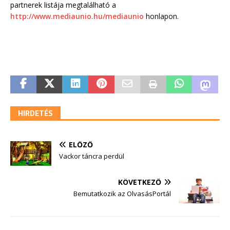
partnerek listája megtalálható a
http://www.mediaunio.hu/mediaunio
honlapon.
HIRDETÉS
ELŐZŐ
Vackor táncra perdül
KÖVETKEZŐ
Bemutatkozik az OlvasásPortál