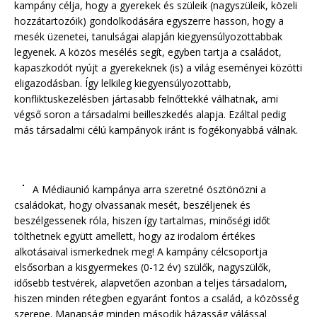
kampány célja, hogy a gyerekek és szüleik (nagyszüleik, közeli
hozzátartozóik) gondolkodására egyszerre hasson, hogy a
mesék üzenetei, tanulságai alapján kiegyensúlyozottabbak
legyenek. A közös mesélés segít, egyben tartja a családot,
kapaszkodót nyújt a gyerekeknek (is) a világ eseményei közötti
eligazodásban. Így lelkileg kiegyensúlyozottabb,
konfliktuskezelésben jártasabb felnőttekké válhatnak, ami
végső soron a társadalmi beilleszkedés alapja. Ezáltal pedig
más társadalmi célú kampányok iránt is fogékonyabbá válnak.
A Médiaunió kampánya arra szeretné ösztönözni a
családokat, hogy olvassanak mesét, beszéljenek és
beszélgessenek róla, hiszen így tartalmas, minőségi időt
tölthetnek együtt amellett, hogy az irodalom értékes
alkotásaival ismerkednek meg! A kampány célcsoportja
elsősorban a kisgyermekes (0-12 év) szülők, nagyszülők,
idősebb testvérek, alapvetően azonban a teljes társadalom,
hiszen minden rétegben egyaránt fontos a család, a közösség
szerepe. Manapság minden második házasság válással