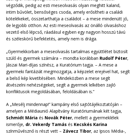
végződik, pedig az esti meseolvasás olyan meghitt kaland,
intim bűvölet, bensőséges csoda, amely erősítheti a családi
kötelékeket, összetarthatja a családot – a mese mindenütt jó,
de legjobb otthon. Az esti meseolvasás az önálló olvasáshoz
vezető első lépcső, ráadásul egyben egy nagyon hosszú távú
és széleskörű befektetés, amely nem is drága.
„Gyermekkorban a meseolvasás tartalmas együttlétet biztosít
szülő és gyermek számára – mondta korábban
Rudolf Péter
,
Jászai Mari-díjas színész, a Kuratórium tagja. – A mese a
gyermeki fantáziát megmozgatja, a képzelet erejével hat, segít
a belső kép kivetítésében. Mindeközben a mese segít
átvészelni nehézségeket, segít a gyermek lelkében zajló
konfliktusok megoldásában, feloldásában is.”
A „Mesélj mindennap!” kampány első sajtótájékoztatóján –
amelyen a Médiaunió Alapítvány Kuratóriumának két tagja,
Schmidt Mária
és
Novák Péter
, mellett a gyermeklélek
ismerője,
dr. Vekerdy Tamás
és
Kecskés Karina
színművésznő is részt vett –
Závecz Tibor
, az Ipsos Média-,