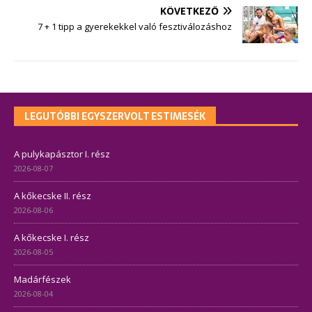
KÖVETKEZŐ
7 + 1 tipp a gyerekekkel való fesztiválozáshoz
LEGUTÓBBI EGYSZERVOLT ESTIMESÉK
A pulykapásztor I. rész
2026-08-07
A kőkecske II. rész
2026-08-06
A kőkecske I. rész
2026-08-05
Madárfészek
2026-08-04