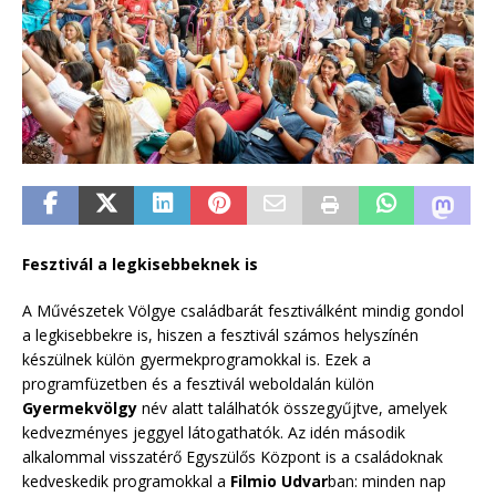
Fesztivál a legkisebbeknek is
A Művészetek Völgye családbarát fesztiválként mindig gondol
a legkisebbekre is, hiszen a fesztivál számos helyszínén
készülnek külön gyermekprogramokkal is. Ezek a
programfüzetben és a fesztivál weboldalán külön
Gyermekvölgy
név alatt találhatók összegyűjtve, amelyek
kedvezményes jeggyel látogathatók. Az idén második
alkalommal visszatérő Egyszülős Központ is a családoknak
kedveskedik programokkal a
Filmio Udvar
ban: minden nap