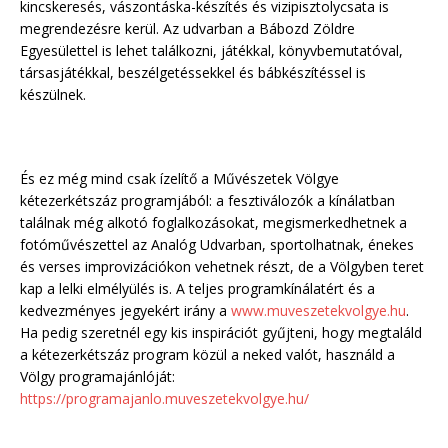
kincskeresés, vászontáska-készítés és vizipisztolycsata is
megrendezésre kerül. Az udvarban a Bábozd Zöldre
Egyesülettel is lehet találkozni, játékkal, könyvbemutatóval,
társasjátékkal, beszélgetéssekkel és bábkészítéssel is
készülnek.
És ez még mind csak ízelítő a Művészetek Völgye
kétezerkétszáz programjából: a fesztiválozók a kínálatban
találnak még alkotó foglalkozásokat, megismerkedhetnek a
fotóművészettel az Analóg Udvarban, sportolhatnak, énekes
és verses improvizációkon vehetnek részt, de a Völgyben teret
kap a lelki elmélyülés is. A teljes programkínálatért és a
kedvezményes jegyekért irány a
www.muveszetekvolgye.hu
.
Ha pedig szeretnél egy kis inspirációt gyűjteni, hogy megtaláld
a kétezerkétszáz program közül a neked valót, használd a
Völgy programajánlóját:
https://programajanlo.muveszetekvolgye.hu/