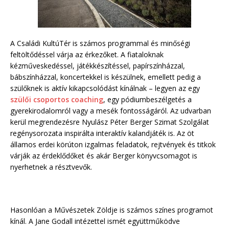
A Családi KultúTér is számos programmal és minőségi
feltöltődéssel várja az érkezőket. A fiataloknak
kézműveskedéssel, játékkészítéssel, papírszínházzal,
bábszínházzal, koncertekkel is készülnek, emellett pedig a
szülőknek is aktív kikapcsolódást kínálnak – legyen az egy
szülői csoportos coaching
, egy pódiumbeszélgetés a
gyerekirodalomról vagy a mesék fontosságáról. Az udvarban
kerül megrendezésre Nyulász Péter Berger Szimat Szolgálat
regénysorozata inspirálta interaktív kalandjáték is. Az öt
államos erdei körúton izgalmas feladatok, rejtvények és titkok
várják az érdeklődőket és akár Berger könyvcsomagot is
nyerhetnek a résztvevők.
Hasonlóan a Művészetek Zöldje is számos színes programot
kínál. A Jane Godall intézettel ismét együttműködve