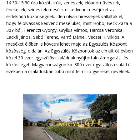
14:30-15:30 óra között írók, zenészek, előadóművészek,
énekesek, színészek mesélik el kedvenc meséjüket az
érdeklődő közönségnek. Idén olyan hírességek vállalták el,
hogy felolvassák kedvenc meséjüket, mint Hobo, Beck Zaza a
30Y-ból, Ferenczi György, Gryllus Vilmos, Harcsa Veronika,
Lackfi János, Sebő Ferenc, Varró Dániel, Vecsei H.Miklós. A
meséket élőben is követni lehet majd az Egyszülős Központ
közösségi oldalán. Az Egyszülős Központok az elmúlt öt évben
közel 30 ezer egyszülős családnak nyújtottak támogatást és
közösséget. Magyarországon kb. 300 ezer egyszülős család él,
ezekben a családokban több mint félmillió gyereket nevelnek.