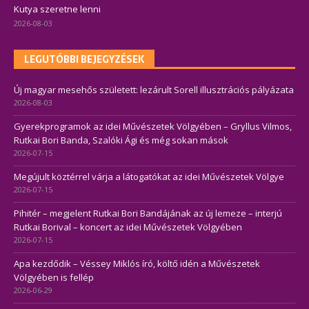
Kutya szeretne lenni
2026-08-03
LEGUTÓBBI BEJEGYZÉSEK
Új magyar mesehős született: lezárult Sorell illusztrációs pályázata
2026-08-03
Gyerekprogramok az idei Művészetek Völgyében – Gryllus Vilmos,
Rutkai Bori Banda, Szalóki Ági és még sokan mások
2026-07-15
Megújult köztérrel várja a látogatókat az idei Művészetek Völgye
2026-07-15
Pihitér – megjelent Rutkai Bori Bandájának az új lemeze – interjú
Rutkai Borival – koncert az idei Művészetek Völgyében
2026-07-15
Apa kezdődik – Véssey Miklós író, költő idén a Művészetek
Völgyében is fellép
2026-06-29