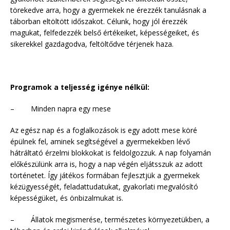
törekedve arra, hogy a gyermekek ne érezzék tanulásnak a
táborban eltöltött időszakot. Célunk, hogy jól érezzék
magukat, felfedezzék belső értékeiket, képességeiket, és
sikerekkel gazdagodva, feltöltődve térjenek haza.
Programok a teljesség igénye nélkül:
– Minden napra egy mese
Az egész nap és a foglalkozások is egy adott mese köré
épülnek fel, aminek segítségével a gyermekekben lévő
hátráltató érzelmi blokkokat is feldolgozzuk. A nap folyamán
előkészülünk arra is, hogy a nap végén eljátsszuk az adott
történetet. Így játékos formában fejlesztjük a gyermekek
kézügyességét, feladattudatukat, gyakorlati megvalósító
képességüket, és önbizalmukat is.
– Állatok megismerése, természetes környezetükben, a