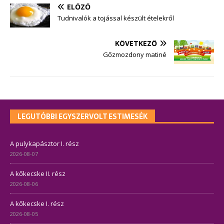
ELŐZŐ
Tudnivalók a tojással készült ételekről
KÖVETKEZŐ
Gőzmozdony matiné
LEGUTÓBBI EGYSZERVOLT ESTIMESÉK
A pulykapásztor I. rész
2026-08-07
A kőkecske II. rész
2026-08-06
A kőkecske I. rész
2026-08-05