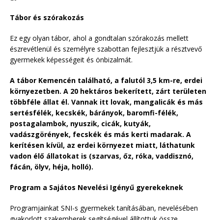
Tábor és szórakozás
Ez egy olyan tábor, ahol a gondtalan szórakozás mellett
észrevétlenül és személyre szabottan fejlesztjük a résztvevő
gyermekek képességeit és önbizalmát.
A tábor Kemencén található, a falutól 3,5 km-re, erdei
környezetben. A 20 hektáros bekerített, zárt területen
többféle állat él. Vannak itt lovak, mangalicák és más
sertésfélék, kecskék, bárányok, baromfi-félék,
postagalambok, nyuszik, cicák, kutyák,
vadászgörények, fecskék és más kerti madarak. A
kerítésen kívül, az erdei környezet miatt, láthatunk
vadon élő állatokat is (szarvas, őz, róka, vaddisznó,
fácán, ölyv, héja, holló).
Program a Sajátos Nevelési Igényű gyerekeknek
Programjainkat SNI-s gyermekek tanításában, nevelésében
gyakorlott szakemberek segítségével állítottuk össze,