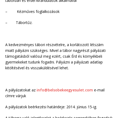
táborban és erdei kirándulások alkalmával
– Kézműves foglalkozások
– Tábortűz.
A kedvezményes tábori részvételre, a korlátozott létszám
miatt pályázni szükséges. Mivel a tábor nagyrészt pályázati
támogatásból valósul meg ezért, csak Érd és környékbeli
gyermekeket tudunk fogadni. Pályázni a pályázati adatlap
kitöltésével és visszaküldésével lehet.
A pályázatokat az
info@belsobekeegyesulet.com
e-mail
címre várjuk
A pályázatok beérkezési határideje: 2014. június 15-ig.
A táborra való jelentkezést a beérkezés sorrendjében fogadjuk