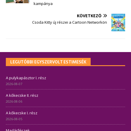
kampánya
KÖVETKEZŐ
Csoda Kitty új részei a Cartoon Networkön
LEGUTÓBBI EGYSZERVOLT ESTIMESÉK
A pulykapásztor I. rész
2026-08-07
A kőkecske II. rész
2026-08-06
A kőkecske I. rész
2026-08-05
Madárfészek