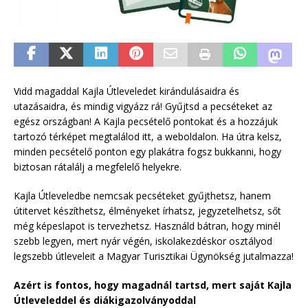
Vidd magaddal Kajla Útleveledet kirándulásaidra és
utazásaidra, és mindig vigyázz rá! Gyűjtsd a pecséteket az
egész országban! A Kajla pecsételő pontokat és a hozzájuk
tartozó térképet megtalálod itt, a weboldalon. Ha útra kelsz,
minden pecsételő ponton egy plakátra fogsz bukkanni, hogy
biztosan rátalálj a megfelelő helyekre.
Kajla Útleveledbe nemcsak pecséteket gyűjthetsz, hanem
útitervet készíthetsz, élményeket írhatsz, jegyzetelhetsz, sőt
még képeslapot is tervezhetsz. Használd bátran, hogy minél
szebb legyen, mert nyár végén, iskolakezdéskor osztályod
legszebb útleveleit a Magyar Turisztikai Ügynökség jutalmazza!
Azért is fontos, hogy magadnál tartsd, mert saját Kajla
Útleveleddel és diákigazolványoddal