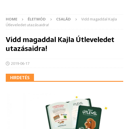
HOME
ÉLETMÓD
CSALÁD
Vidd magaddal Kajla
Útleveledet utazásaidra!
Vidd magaddal Kajla Útleveledet
utazásaidra!
2019-06-17
HIRDETÉS