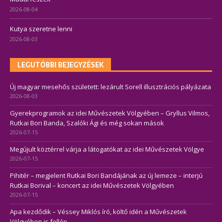
2026-08-04
Kutya szeretne lenni
2026-08-03
LEGUTÓBBI BEJEGYZÉSEK
Új magyar mesehős született: lezárult Sorell illusztrációs pályázata
2026-08-03
Gyerekprogramok az idei Művészetek Völgyében – Gryllus Vilmos,
Rutkai Bori Banda, Szalóki Ági és még sokan mások
2026-07-15
Megújult köztérrel várja a látogatókat az idei Művészetek Völgye
2026-07-15
Pihitér – megjelent Rutkai Bori Bandájának az új lemeze – interjú
Rutkai Borival – koncert az idei Művészetek Völgyében
2026-07-15
Apa kezdődik – Véssey Miklós író, költő idén a Művészetek
Völgyében is fellép