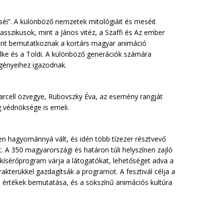
éi”. A különböző nemzetek mitológiáit és meséit
asszikusok, mint a János vitéz, a Szaffi és Az ember
amint bemutatkoznak a kortárs magyar animáció
elke és a Toldi. A különböző generációk számára
igényeihez igazodnak.
arcell özvegye, Rubovszky Éva, az esemény rangját
védnöksége is emeli.
en hagyománnyá vált, és idén több tízezer résztvevő
t. A 350 magyarországi és határon túli helyszínen zajló
kísérőprogram várja a látogatókat, lehetőséget adva a
rakterükkel gazdagítsák a programot. A fesztivál célja a
lis értékek bemutatása, és a sokszínű animációs kultúra