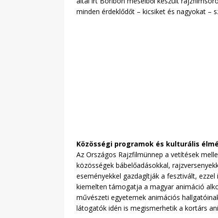
által írt Boribon meséiből készült rajzfilmso
minden érdeklődőt – kicsiket és nagyokat – sz
Közösségi programok és kulturális élm
Az Országos Rajzfilmünnep a vetítések mellet
közösségek bábelőadásokkal, rajzversenyekk
eseményekkel gazdagítják a fesztivált, ezzel
kiemelten támogatja a magyar animáció alkotó
művészeti egyetemek animációs hallgatóinak i
látogatók idén is megismerhetik a kortárs ani