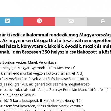
már tizedik alkalommal rendezik meg Magyarország
. Az ingyenesen látogatható fesztivál nem egyetle
ési házak, könyvtárak, iskolák, óvodák, mozik és má
nak. Idén összesen 350 helyszín csatlakozott a kö
 Boribon vetítés Marék Veronikával
seménye, a Magyar Gyermekkultúra Mestere Díj
 kiemelkedő munkát végző alkotókat ismerik el. A díj
részt vevő intézmények vezetői és képviselői döntöttek.
a-díjas író, grafikus, aki generációk számára meghatározó
ilmsorozatokat alkotott. A díj a Zsolnay Porcelán Manufaktúra felajá
ja, a „labdázó kisfiú”.
10:15-kor a budapesti, II. kerületi Marczibányi Téri
z eseményt követően, 11:00 órakor Marék Veronika