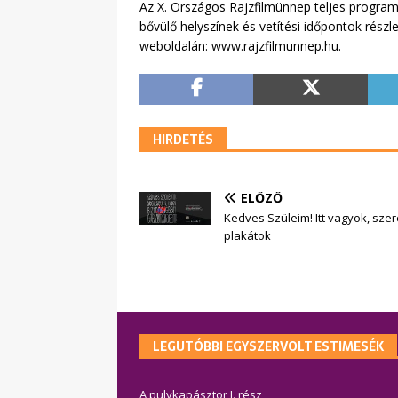
Az X. Országos Rajzfilmünnep teljes programj
bővülő helyszínek és vetítési időpontok részl
weboldalán: www.rajzfilmunnep.hu.
HIRDETÉS
ELŐZŐ
Kedves Szüleim! Itt vagyok, sze
plakátok
LEGUTÓBBI EGYSZERVOLT ESTIMESÉK
A pulykapásztor I. rész