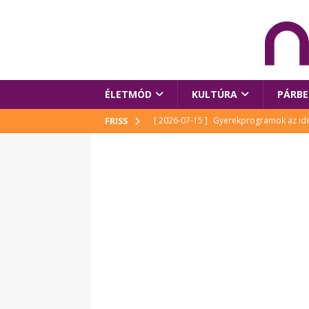
ÉLETMÓD
KULTÚRA
PÁRBE
[ 2026-07-15 ]
Gyerekprogramok az idei
FRISS
Szalóki Ági és még sokan mások
KUL
[ 2026-07-15 ]
Megújult köztérrel várja
[ 2026-07-15 ]
Pihitér – megjelent Rutka
idei Művészetek Völgyében
KULTÚR
[ 2026-06-29 ]
Apa kezdődik – Véssey Mi
[ 2026-08-03 ]
Új magyar mesehős születe