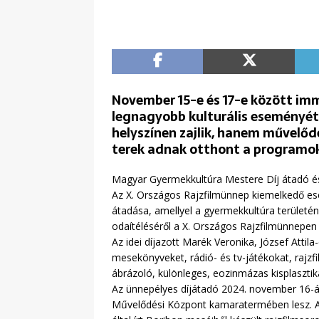
November 15-e és 17-e között im
legnagyobb kulturális eseményét
helyszínen zajlik, hanem művelőd
terek adnak otthont a programok
Magyar Gyermekkultúra Mestere Díj átadó és
Az X. Országos Rajzfilmünnep kiemelkedő e
átadása, amellyel a gyermekkultúra területén
odaítéléséről a X. Országos Rajzfilmünnepen 
Az idei díjazott Marék Veronika, József Attil
mesekönyveket, rádió- és tv-játékokat, rajzf
ábrázoló, különleges, eozinmázas kisplasztiká
Az ünnepélyes díjátadó 2024. november 16-án 
Művelődési Központ kamaratermében lesz. A