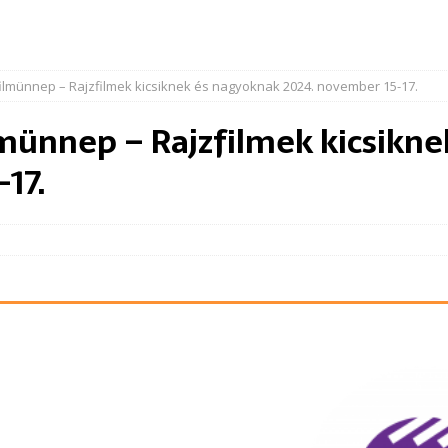
ilmünnep – Rajzfilmek kicsiknek és nagyoknak 2024. november 15-17.
lmünnep – Rajzfilmek kicsikn
17.