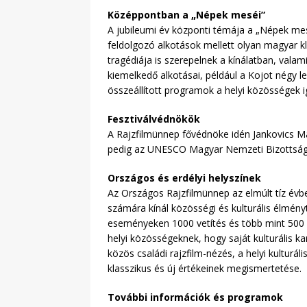
Középpontban a „Népek meséi”
A jubileumi év központi témája a „Népek mes
feldolgozó alkotások mellett olyan magyar kl
tragédiája is szerepelnek a kínálatban, val
kiemelkedő alkotásai, például a Kojot négy l
összeállított programok a helyi közösségek 
Fesztiválvédnökök
A Rajzfilmünnep fővédnöke idén Jankovics M
pedig az UNESCO Magyar Nemzeti Bizottság 
Országos és erdélyi helyszínek
Az Országos Rajzfilmünnep az elmúlt tíz évb
számára kínál közösségi és kulturális élmény
eseményeken 1000 vetítés és több mint 500 
helyi közösségeknek, hogy saját kulturális ka
közös családi rajzfilm-nézés, a helyi kulturá
klasszikus és új értékeinek megismertetése.
További információk és programok