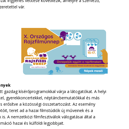
rozat ingyenes vetítése következik, amelyre a szervező,
eretettel vár.
ények
t gazdag kísérőprogramokkal várja a látogatókat. A helyi
el, gyerekkoncertekkel, néptáncbemutatókkal és más
 is erősítve a közösségi összetartozást. Az esemény
it, teret ad a hazai filmstúdiók új műveinek és a
s. A nemzetközi filmfesztiválok válogatásai által a
máció hazai és külföldi legjobbjait.