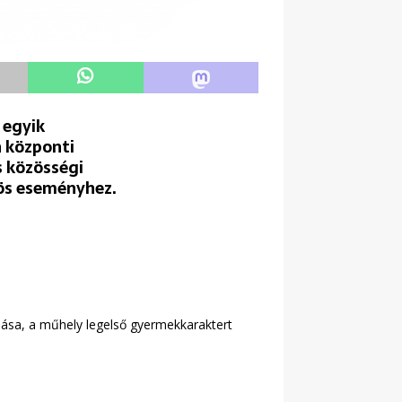
 egyik
n központi
s közösségi
zös eseményhez.
nlása, a műhely legelső gyermekkaraktert