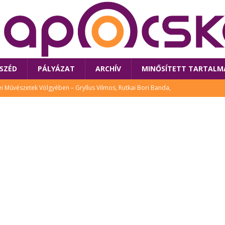
SZÉD
PÁLYÁZAT
ARCHÍV
MINŐSÍTETT TARTALM
 Művészetek Völgyében – Gryllus Vilmos, Rutkai Bori Banda,
TÚRA
 a látogatókat az idei Művészetek Völgye
CSALÁD
i Bori Bandájának az új lemeze – interjú Rutkai Borival – koncert az
A
klós író, költő idén a Művészetek Völgyében is fellép
KÖNYV
tt: lezárult Sorell illusztrációs pályázata
CSALÁD