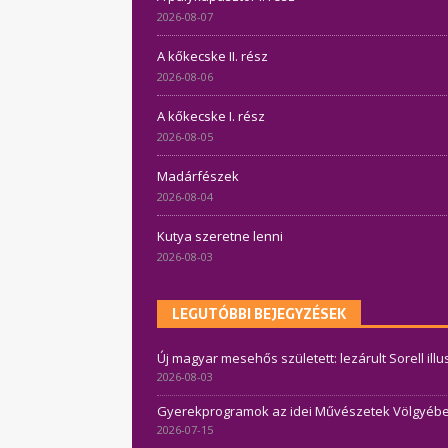
2026-08-07
A kőkecske II. rész
2026-08-06
A kőkecske I. rész
2026-08-05
Madárfészek
2026-08-04
Kutya szeretne lenni
2026-08-03
LEGUTÓBBI BEJEGYZÉSEK
Új magyar mesehős született: lezárult Sorell ill
2026-08-03
Gyerekprogramok az idei Művészetek Völgyében 
2026-07-15