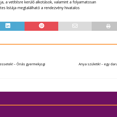
a, a vetítésre kerülő alkotások, valamint a folyamatosan
etes listája megtalálható a rendezvény hivatalos
ressetek! – Óriás gyermekjogi
Anya születik! – egy da