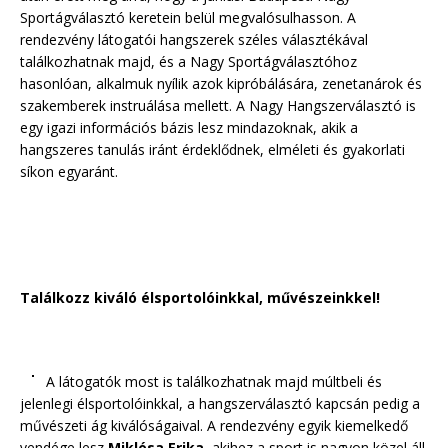
Sportágválasztó keretein belül megvalósulhasson. A
rendezvény látogatói hangszerek széles választékával
találkozhatnak majd, és a Nagy Sportágválasztóhoz
hasonlóan, alkalmuk nyílik azok kipróbálására, zenetanárok és
szakemberek instruálása mellett. A Nagy Hangszerválasztó is
egy igazi információs bázis lesz mindazoknak, akik a
hangszeres tanulás iránt érdeklődnek, elméleti és gyakorlati
síkon egyaránt.
Találkozz kiváló élsportolóinkkal, művészeinkkel!
A látogatók most is találkozhatnak majd múltbeli és
jelenlegi élsportolóinkkal, a hangszerválasztó kapcsán pedig a
művészeti ág kiválóságaival. A rendezvény egyik kiemelkedő
vendége lesz
Miklósa Erika
, akihez a sport is nagyon közel áll.