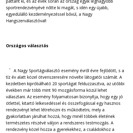
pattant ki, és az évek során az ország egyik legnagyobb
sportrendezvényévé nőtte ki magát, s idén egy újabb,
egyedülálló kezdeményezéssel bővül, a Nagy
Hangszerválasztóval!
Országos választás
A Nagy Sportágválasztó esemény évről évre fejlődött, s a
tíz év alatt közel ötvenszeresére növelte látogatói számát. A
kezdetben kipróbálható 20 sportágat felduzzasztva, az utóbbi
években már több mint 90 mozgásforma közül lehet
választani. Az esemény folyamatosan bizonyítja, hogy egy jó
ötlettel, kitartó lelkesedéssel és összefogással egy hasznos
rendezvényt lehet létrehozni és működtetni, mely a
gyakorlatban járulhat hozzá, hogy minél többek életének
természetes részévé váljon a rendszeres testmozgás. A
rendezvény közel hozza a gyerekekhez, a családokhoz a