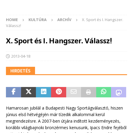
HOME
KULTÚRA
ARCHÍV
X. Sport és I. Hangszer.
Válassz!
X. Sport és I. Hangszer. Válassz!
2013-04-18
HIRDETÉS
Hamarosan jubilál a Budapesti Nagy Sportágválasztó, hiszen
június első hétvégéjén már tízedik alkalommal kerül
megrendezésre. A 2007-ben útjára indított kezdeményezés,
korábbi világbajnoki bronzérmes kenusunk, Ipacs Endre fejéből