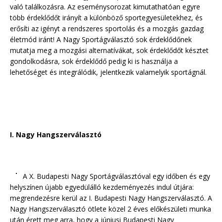
való találkozásra. Az eseménysorozat kimutathatóan egyre
több érdeklődőt irányít a különböző sportegyesületekhez, és
erősíti az igényt a rendszeres sportolás és a mozgás gazdag
életmód iránt! A Nagy Sportágválasztó sok érdeklődőnek
mutatja meg a mozgási alternatívákat, sok érdeklődőt késztet
gondolkodásra, sok érdeklődő pedig ki is használja a
lehetőséget és integrálódik, jelentkezik valamelyik sportágnál.
I. Nagy Hangszerválasztó
A X. Budapesti Nagy Sportágválasztóval egy időben és egy
helyszínen újabb egyedülálló kezdeményezés indul útjára:
megrendezésre kerül az I. Budapesti Nagy Hangszerválasztó. A
Nagy Hangszerválasztó ötlete közel 2 éves előkészületi munka
után érett meg arra, hogy a júniusi Budapesti Nagy