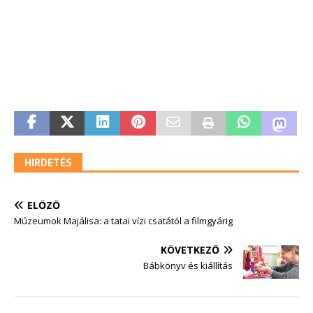
HIRDETÉS
ELŐZŐ
Múzeumok Majálisa: a tatai vízi csatától a filmgyárig
KÖVETKEZŐ
Bábkönyv és kiállítás