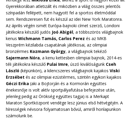
Gyerekkorában atletizált és miközben a világ összes jelentős
színpadán fellépett, nem hagyott fel a sportos életmóddal
sem. Rendszeresen fut és készül az idei New York Maratonra.
Az április végén ismét Európa-bajnoki címet szerző, Londoni
játékokra készülő judós
Joó Abigél
, a többszörös világbajnok
kenus
Wichmann Tamás, Carlos Perez
és az MKB
Veszprém kézilabda csapatának játékosai, az olimpiai
bronzérmes
Kozmann György
, a világbajnok tekéző
Sajermann Nóra
, a kenu kettesben olimpiai bajnok, 2014-es
téli játékokra készülő
Pulai Imre
, úszó kiválóságunk
Cseh
László
(képünkön), a kilencszeres világbajnok kajakos
Viski
Erzsébet
és az olimpiai ezüstérmes, szintén egykori kajakos
Géczi Erika
(aki a Bojtorján és a Kormorán együttes
énekesnője is volt aktív sportpályafutása befejezése után,
jelenleg pedig az Örökség együttes tagja) is a Merkapt
Maraton Sportközpont vendége lesz június első hétvégéjén. A
hírességek névsora folyamatosan bővül, amiről honlapunkon
számolunk be.