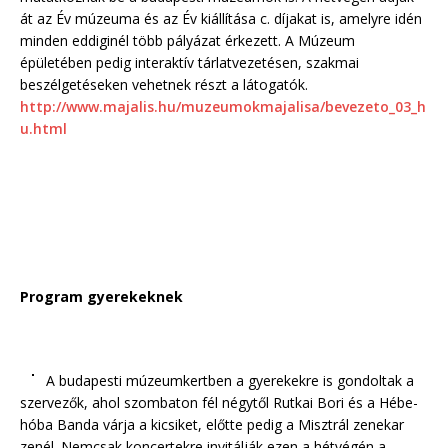
át az Év múzeuma és az Év kiállítása c. díjakat is, amelyre idén
minden eddiginél több pályázat érkezett. A Múzeum
épületében pedig interaktív tárlatvezetésen, szakmai
beszélgetéseken vehetnek részt a látogatók.
http://www.majalis.hu/muzeumokmajalisa/bevezeto_03_h
u.html
Program gyerekeknek
A budapesti múzeumkertben a gyerekekre is gondoltak a
szervezők, ahol szombaton fél négytől Rutkai Bori és a Hébe-
hóba Banda várja a kicsiket, előtte pedig a Misztrál zenekar
zenél. Nemcsak koncertekre invitálják ezen a hétvégén a