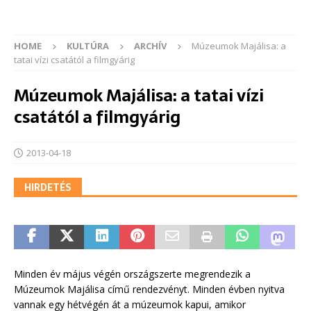
HOME
KULTÚRA
ARCHÍV
Múzeumok Majálisa: a
tatai vízi csatától a filmgyárig
Múzeumok Majálisa: a tatai vízi
csatától a filmgyárig
2013-04-18
HIRDETÉS
Minden év május végén országszerte megrendezik a
Múzeumok Majálisa című rendezvényt. Minden évben nyitva
vannak egy hétvégén át a múzeumok kapui, amikor