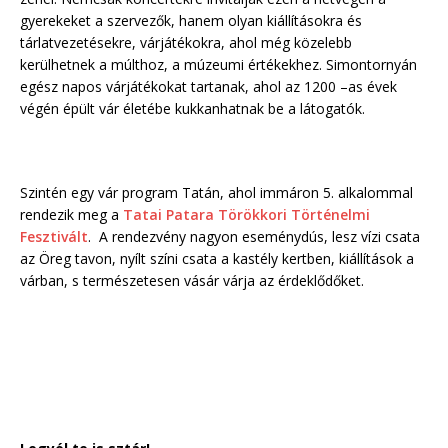
gyerekeket a szervezők, hanem olyan kiállításokra és
tárlatvezetésekre, várjátékokra, ahol még közelebb
kerülhetnek a múlthoz, a múzeumi értékekhez. Simontornyán
egész napos várjátékokat tartanak, ahol az 1200 –as évek
végén épült vár életébe kukkanhatnak be a látogatók.
Szintén egy vár program Tatán, ahol immáron 5. alkalommal
rendezik meg a
Tatai Patara Törökkori Történelmi
Fesztivált
. A rendezvény nagyon eseménydús, lesz vízi csata
az Öreg tavon, nyílt színi csata a kastély kertben, kiállítások a
várban, s természetesen vásár várja az érdeklődőket.