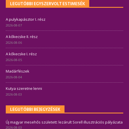
LEGUTÓBBI EGYSZERVOLT ESTIMESÉK
A pulykapásztor I. rész
2026-08-07
A kőkecske II. rész
2026-08-06
A kőkecske I. rész
2026-08-05
Madárfészek
2026-08-04
Kutya szeretne lenni
2026-08-03
LEGUTÓBBI BEJEGYZÉSEK
Új magyar mesehős született: lezárult Sorell illusztrációs pályázata
2026-08-03