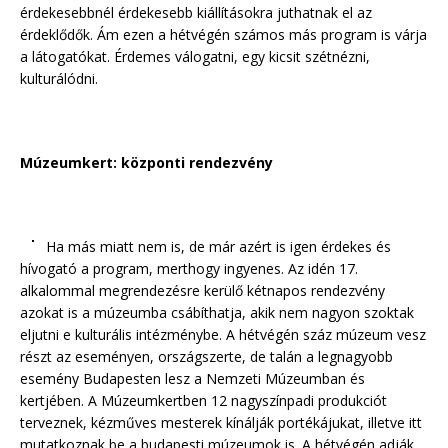
érdekesebbnél érdekesebb kiállításokra juthatnak el az
érdeklődők. Ám ezen a hétvégén számos más program is várja
a látogatókat. Érdemes válogatni, egy kicsit szétnézni,
kulturálódni.
Múzeumkert: központi rendezvény
Ha más miatt nem is, de már azért is igen érdekes és
hívogató a program, merthogy ingyenes. Az idén 17.
alkalommal megrendezésre kerülő kétnapos rendezvény
azokat is a múzeumba csábíthatja, akik nem nagyon szoktak
eljutni e kulturális intézménybe. A hétvégén száz múzeum vesz
részt az eseményen, országszerte, de talán a legnagyobb
esemény Budapesten lesz a Nemzeti Múzeumban és
kertjében. A Múzeumkertben 12 nagyszínpadi produkciót
terveznek, kézműves mesterek kínálják portékájukat, illetve itt
mutatkoznak be a budapesti múzeumok is. A hétvégén adják