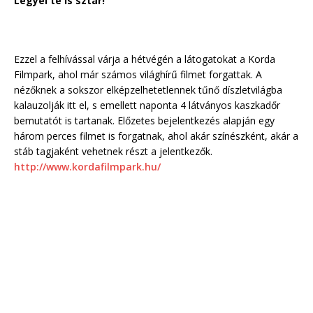
Legyél te is sztár!
Ezzel a felhívással várja a hétvégén a látogatokat a Korda
Filmpark, ahol már számos világhírű filmet forgattak. A
nézőknek a sokszor elképzelhetetlennek tűnő díszletvilágba
kalauzolják itt el, s emellett naponta 4 látványos kaszkadőr
bemutatót is tartanak. Előzetes bejelentkezés alapján egy
három perces filmet is forgatnak, ahol akár színészként, akár a
stáb tagjaként vehetnek részt a jelentkezők.
http://www.kordafilmpark.hu/