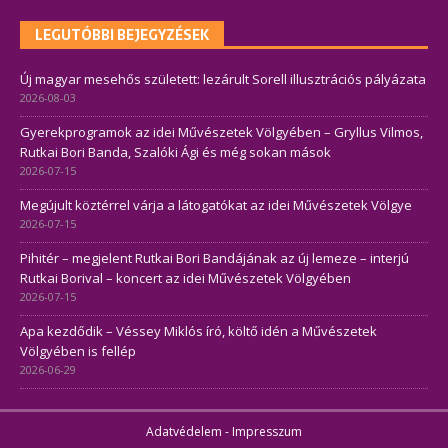
LEGUTÓBBI BEJEGYZÉSEK
Új magyar mesehős született: lezárult Sorell illusztrációs pályázata
2026-08-03
Gyerekprogramok az idei Művészetek Völgyében – Gryllus Vilmos,
Rutkai Bori Banda, Szalóki Ági és még sokan mások
2026-07-15
Megújult köztérrel várja a látogatókat az idei Művészetek Völgye
2026-07-15
Pihitér – megjelent Rutkai Bori Bandájának az új lemeze – interjú
Rutkai Borival – koncert az idei Művészetek Völgyében
2026-07-15
Apa kezdődik – Véssey Miklós író, költő idén a Művészetek
Völgyében is fellép
2026-06-29
Adatvédelem
-
Impresszum