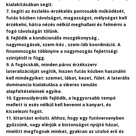
kialakításában segít.
7. Segíti az észlelés-érzékelés pontosabb működését,
futás közben távolságot, magasságot, mélységet kell
érzékelni, hátra nézés nélkül meghallani és felmérni a
fogó távolságát tőlünk.
8. Fejlődik a kondicionális mozgékonyság ,
nagymozgások, szem-kéz , szem-láb koordináció. A
finommozgás többnyire a nagymozgás fejlettségi
szintjétől is függ.
9. A fogócskák, minden páros érzékszerv
lateralizációját segítik, hiszen futás közben használni
kell mindegyiket: szemet, lábat, kezet, fület. A laterális
dominancia kialakulása a sikeres tanulás
alapfeltételeinek egyike.
10. Egyensúlyérzék fejlődik, a leggyorsabb tempó
mellett is esés nélkül kell bevenni a kanyart, és
kicselezni fogót.
11. Kitartást erősíti. Ahhoz, hogy egy futóversenyben
győzzünk, vagy elérjük a biztonságot nyújtó házat,
mielőtt megfognak minket, gyakran az utolsó erő és