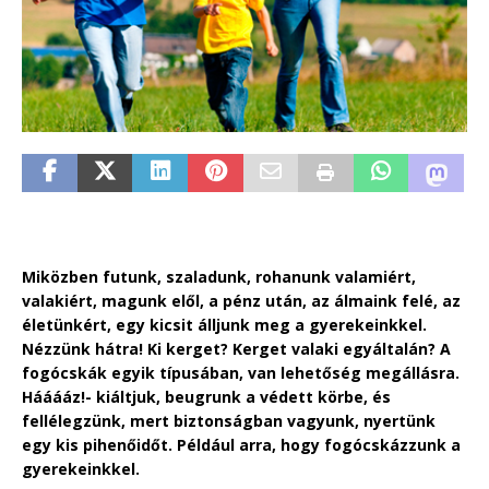
Miközben futunk, szaladunk, rohanunk valamiért,
valakiért, magunk elől, a pénz után, az álmaink felé, az
életünkért, egy kicsit álljunk meg a gyerekeinkkel.
Nézzünk hátra! Ki kerget? Kerget valaki egyáltalán? A
fogócskák egyik típusában, van lehetőség megállásra.
Hááááz!- kiáltjuk, beugrunk a védett körbe, és
fellélegzünk, mert biztonságban vagyunk, nyertünk
egy kis pihenőidőt. Például arra, hogy fogócskázzunk a
gyerekeinkkel.