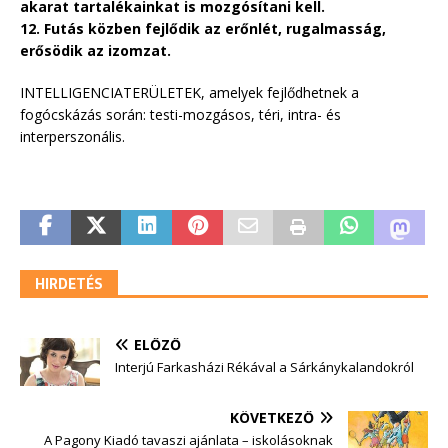
akarat tartalékainkat is mozgósítani kell.
12. Futás közben fejlődik az erőnlét, rugalmasság,
erősödik az izomzat.
INTELLIGENCIATERÜLETEK, amelyek fejlődhetnek a
fogócskázás során: testi-mozgásos, téri, intra- és
interperszonális.
HIRDETÉS
ELŐZŐ
Interjú Farkasházi Rékával a Sárkánykalandokról
KÖVETKEZŐ
A Pagony Kiadó tavaszi ajánlata – iskolásoknak