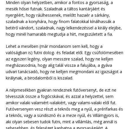
Minden olyan helyzetben, amikor a fontos a gyorsaság, a
mesék hősei futnak. Szaladnak a táltos kantárjáért és
nyergéért, hogy ráülhessenek, mielőtt hazaér a sárkány,
szaladnak a konyhára, hogy finom falatokkal kínálhassák a
betérő vándort, szaladnak, nagy lelkendezéssel a király elejibe,
hogy minél hamarabb megtudja a hírt, megszületett a fia.
Lehet a mesében (már mondanom sem kell, hogy a
valóságban is) futni dolog- és feladat elől. Egy csúfolómesében
az egyszeri legény, olyan messzire szalad, hogy ne kelljen
megházasodnia, hogy alig talál vissza a falujába, a gyáva
udvari tanácsadó, hogy ne kelljen megmondani az igazságot a
királynak, a birodalomból is kiszalad.
A népmesékben gyakran rendeznek futóversenyt, de ezt ne
tévesszük össze a fogócskával, és azzal a helyzettel, sem
amikor valaki valamiért-valakiért, vagy valami-valaki elől fut.
Futóversenyen vesz részt a teknős meg a nyúl, a prérifarkas és
a teknős, vagy a sündisznó és a meze nyúl, és Villámgyors is,
aki olyan sebesen tudok futni, mint a villámlás, még annál is
sebesebben, és feleséget kaphatna a gyorsaságáért. A