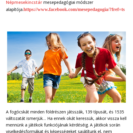
Népmesekincstár
mesepedagógiai módszer
alapítója.
https://www.facebook.com/mesepedagogia/?fref=ts
A fogócskát minden földrészen játsszák, 139 típusát, és 1535
változatát ismerjük… Ha ennek okát keressük, akkor vissza kell
mennünk a játékok funkciójának kérdéséig. A játékok során
viselkedésformákat és képességeket sajátítunk el, nem