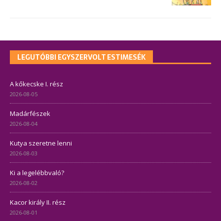
LEGUTÓBBI EGYSZERVOLT ESTIMESÉK
A kőkecske I. rész
2026-08-05
Madárfészek
2026-08-04
Kutya szeretne lenni
2026-08-03
Ki a legelébbvaló?
2026-08-02
Kacor király II. rész
2026-08-01