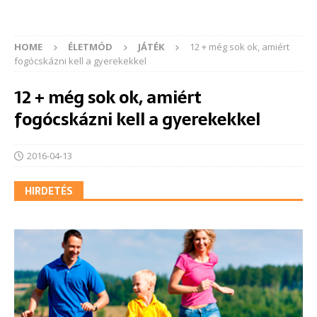
HOME
ÉLETMÓD
JÁTÉK
12 + még sok ok, amiért
fogócskázni kell a gyerekekkel
12 + még sok ok, amiért
fogócskázni kell a gyerekekkel
2016-04-13
HIRDETÉS