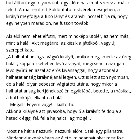
tud állítani egy folyamatot, egy időre hatalmat szerez a másik
felett. A már említett Földönfutó testvérek meséjében, a
királyfi megfogja a futó lányt és aranybilinccsel bírja rá, hogy
egy helyben maradjon, ne fusson tovább.
Aki elől nem lehet elfutni, mert mindképp utolér, az nem más,
mint a halál. Akit megérint, az kiesik a játékból, vagy új
szerepet kap…
„A halhatatlanságra vágyó királyfi, amikor megismerte az öreg
halált, kapja a zsebében lévő aranyat, megcsendíti az ujján
levő gyűrűjén azzal az erős kívánsággal, hogy azonnal a
halhatatlanság királynéjánál legyen. Ott is lett azon nyomban,
de a halál olyan sebesen vágtatott utána, hogy mikor a
halhatatlanság kertjének szélén egyik lábát betette, a másikat,
a bal bokáját elkapta a halál.
– Megállj! Enyém vagy! – kiáltotta.
Akkor a királyné azt javasolta, hogy ő a királyfit feldobja a
hetedik égig, fel, fel a hajnalcsillag mögé…”
Most ne hátra nézzünk, nézzünk előre! Csak egy pillanatra.
Mindannyiunknak véges az élete, mindannyiunkat meg fog