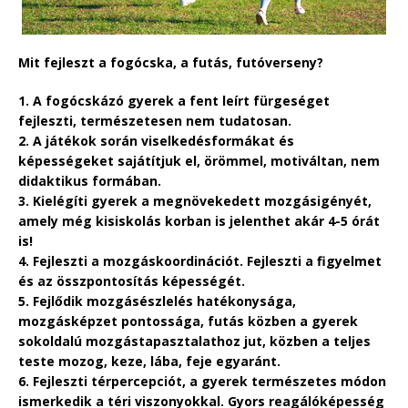
Mit fejleszt a fogócska, a futás, futóverseny?
1. A fogócskázó gyerek a fent leírt fürgeséget
fejleszti, természetesen nem tudatosan.
2. A játékok során viselkedésformákat és
képességeket sajátítjuk el, örömmel, motiváltan, nem
didaktikus formában.
3. Kielégíti gyerek a megnövekedett mozgásigényét,
amely még kisiskolás korban is jelenthet akár 4-5 órát
is!
4. Fejleszti a mozgáskoordinációt. Fejleszti a figyelmet
és az összpontosítás képességét.
5. Fejlődik mozgásészlelés hatékonysága,
mozgásképzet pontossága, futás közben a gyerek
sokoldalú mozgástapasztalathoz jut, közben a teljes
teste mozog, keze, lába, feje egyaránt.
6. Fejleszti térpercepciót, a gyerek természetes módon
ismerkedik a téri viszonyokkal. Gyors reagálóképesség