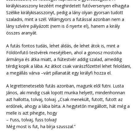
királykisasszony kezéért meghirdetett futóversenyen elhagyta
Szélike királykisasszonyt, pedig a lány olyan gyorsan tudott
szaladni, mint a szél. Villámgyors a futással azonban nem a
lány szívére pályázott (nem is ő nyerte el), hanem a király
összes aranyát.
A futás fontos tudás, lehet áldás, de lehet átok is, mint a
Földönfutó testvérek meséjében, ahol a gonosz mostoha
ármánya és átka miatt, a fiútestvér addig szalad, ameddig
térdig kopik a lába. Az átkot csak varászfőzettel lehet feloldani,
a megállás várva –várt pillanatát egy királyfi hozza el.
A legrettenetesebb futás azonban, magunk elől futni. Lusta
János, aki mindig csak lopott munka helyett, mindenhonnan
azt hallotta, tolvaj, tolvaj. „Csak menekült, futott, futott az
erdőnek, ahogy a lába bírta. A hegytetőn megállott, hát még a
melle is azt pihegte, hogy
– Fuss, tolvaj, fuss tolvaj!
Még most is fut, ha bírja szusszal.”