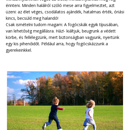
érinteni. Minden halálról szóló mese arra figyelmeztet, azt
üzeni: az élet véges, csodálatos ajándék, hatalmas érték, óriási
kincs, becsüld meg halandó!
Csak ismételni tudom magam: A fogócskák egyik típusában,
van lehetőség megállásra. Ház!- kiáltjuk, beugrunk a védett
körbe, és fellélegzünk, mert biztonságban vagyunk, nyertünk
egy kis pihenőidőt. Például arra, hogy fogócskázzunk a
gyerekeinkkel.