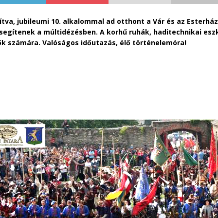
va, jubileumi 10. alkalommal ad otthont a Vár és az Esterház
gítenek a múltidézésben. A korhű ruhák, haditechnikai esz
ők számára. Valóságos időutazás, élő történelemóra!