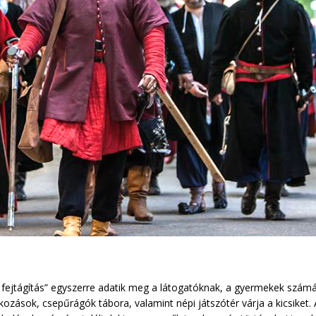
fejtágítás” egyszerre adatik meg a látogatóknak, a gyermekek számár
kozások, csepűrágók tábora, valamint népi játszótér várja a kicsiket.