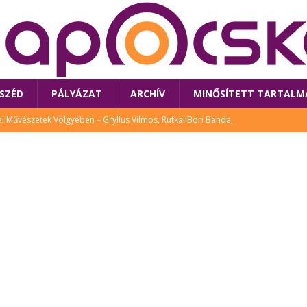
SZÉD
PÁLYÁZAT
ARCHÍV
MINŐSÍTETT TARTALM
 Művészetek Völgyében – Gryllus Vilmos, Rutkai Bori Banda,
TÚRA
 a látogatókat az idei Művészetek Völgye
CSALÁD
i Bori Bandájának az új lemeze – interjú Rutkai Borival – koncert az
A
klós író, költő idén a Művészetek Völgyében is fellép
KÖNYV
tt: lezárult Sorell illusztrációs pályázata
CSALÁD