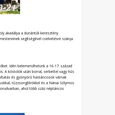
ly akadálya a dunántúli keresztény
mestereinek segítségével cselvetésre szánja
zőket. Idén belemerülhetünk a 16-17. század
. A kóstolók után borral, serbettel vagy hűs
stoltatás és gyönyörű hastáncosok várnak
osokkal, tűzzsonglőrökkel és a Nánai Sólymos
 Borudvarban, ahol több száz néptáncos