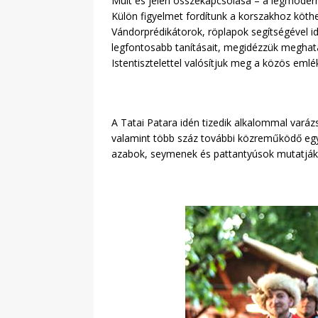
Múlt és jelen összekapcsolása – a legmodern
Külön figyelmet fordítunk a korszakhoz köt
Vándorprédikátorok, röplapok segítségével i
legfontosabb tanításait, megidézzük meghat
Istentisztelettel valósítjuk meg a közös emlé
A Tatai Patara idén tizedik alkalommal varáz
valamint több száz további közreműködő egy
azabok, seymenek és pattantyúsok mutatják b