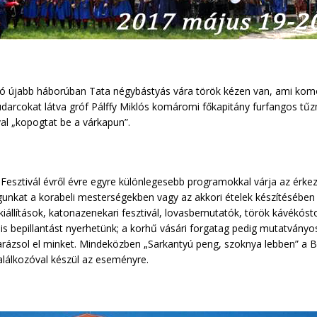
nó újabb háborúban Tata négybástyás vára török kézen van, ami komo
udarcokat látva gróf Pálffy Miklós komáromi főkapitány furfangos tűz
al „kopogtat be a várkapun”.
 Fesztivál évről évre egyre különlegesebb programokkal várja az érke
nkat a korabeli mesterségekben vagy az akkori ételek készítésében is
 kiállítások, katonazenekari fesztivál, lovasbemutatók, török kávékó
s bepillantást nyerhetünk; a korhű vásári forgatag pedig mutatvány
 varázsol el minket. Mindeközben „Sarkantyú peng, szoknya lebben” a
lálkozóval készül az eseményre.