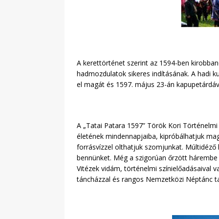
A kerettörténet szerint az 1594-ben kirobba
hadmozdulatok sikeres indításának. A hadi k
el magát és 1597. május 23-án kapupetárdáv
A „Tatai Patara 1597” Török Kori Történelmi
életének mindennapjaiba, kipróbálhatjuk magu
forrásvízzel olthatjuk szomjunkat. Múltidéző
bennünket. Még a szigorúan őrzött hárembe i
Vitézek vidám, történelmi színielőadásaival
táncházzal és rangos Nemzetközi Néptánc ta