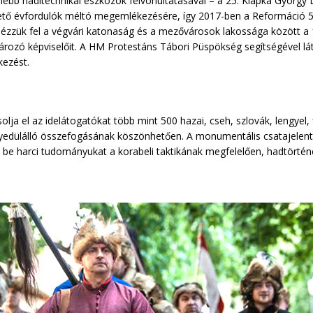
ebb haditechnikai eszközök felvonultatásával – a 25. Klapka György 
hető évfordulók méltó megemlékezésére, így 2017-ben a Reformáció 
dézzük fel a végvári katonaság és a mezővárosok lakossága között a
ározó képviselőit. A HM Protestáns Tábori Püspökség segítségével 
kezést.
solja el az idelátogatókat több mint 500 hazai, cseh, szlovák, lengyel
edülálló összefogásának köszönhetően. A monumentális csatajelent
e harci tudományukat a korabeli taktikának megfelelően, hadtörténé