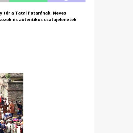
y tér a Tatai Patarának. Neves
közök és autentikus csatajelenetek