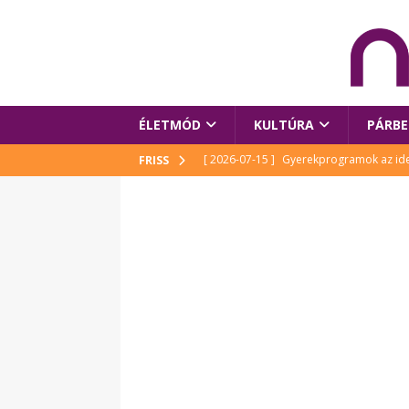
ÉLETMÓD
KULTÚRA
PÁRBE
[ 2026-07-15 ]
Gyerekprogramok az idei
FRISS
Szalóki Ági és még sokan mások
KUL
[ 2026-07-15 ]
Megújult köztérrel várja
[ 2026-07-15 ]
Pihitér – megjelent Rutka
idei Művészetek Völgyében
KULTÚR
[ 2026-06-29 ]
Apa kezdődik – Véssey Mi
[ 2026-08-03 ]
Új magyar mesehős születe