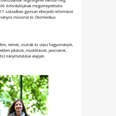
Lövészdandár segítségével valósul meg.
500. évfordulójának megünnepelésére.
 17. században gyorsan elterjedő reformáció
látványos műsorral és Ökomenikus
, finn, német, osztrák és olasz hagyományőr,
ekben pikások, muskétások, janicsárok,
sz iránymutatásai alapján.