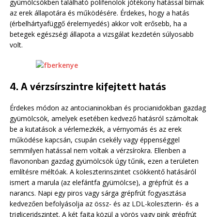
gyümölcsökben található polifenolok jótékony hatással bírnak
az erek állapotára és működésére. Érdekes, hogy a hatás
(érbelhártyafüggő érelernyedés) akkor volt erősebb, ha a
betegek egészségi állapota a vizsgálat kezdetén súlyosabb
volt.
4. A vérzsírszintre kifejtett hatás
Érdekes módon az antocianinokban és procianidokban gazdag
gyümölcsök, amelyek esetében kedvező hatásról számoltak
be a kutatások a vérlemezkék, a vérnyomás és az erek
működése kapcsán, csupán csekély vagy éppenséggel
semmilyen hatással nem voltak a vérzsírokra. Ellenben a
flavononban gazdag gyümölcsök úgy tűnik, ezen a területen
említésre méltóak. A koleszterinszintet csökkentő hatásáról
ismert a marula (az elefántfa gyümölcse), a grépfrút és a
narancs. Napi egy piros vagy sárga grépfrút fogyasztása
kedvezően befolyásolja az össz- és az LDL-koleszterin- és a
trigliceridszintet. A két fajta közül a vörös vagy pink grépfrút