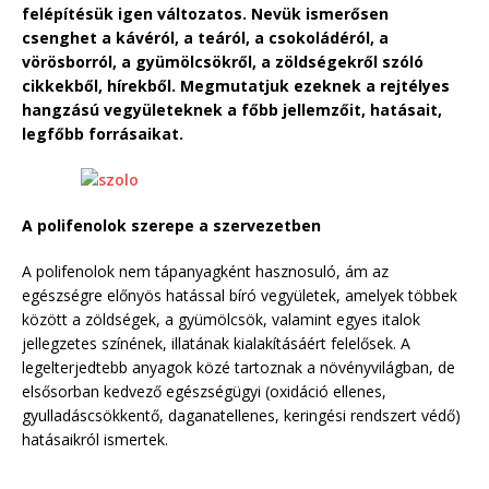
felépítésük igen változatos. Nevük ismerősen
csenghet a kávéról, a teáról, a csokoládéról, a
vörösborról, a gyümölcsökről, a zöldségekről szóló
cikkekből, hírekből. Megmutatjuk ezeknek a rejtélyes
hangzású vegyületeknek a főbb jellemzőit, hatásait,
legfőbb forrásaikat.
A polifenolok szerepe a szervezetben
A polifenolok nem tápanyagként hasznosuló, ám az
egészségre előnyös hatással bíró vegyületek, amelyek többek
között a zöldségek, a gyümölcsök, valamint egyes italok
jellegzetes színének, illatának kialakításáért felelősek. A
legelterjedtebb anyagok közé tartoznak a növényvilágban, de
elsősorban kedvező egészségügyi (oxidáció ellenes,
gyulladáscsökkentő, daganatellenes, keringési rendszert védő)
hatásaikról ismertek.