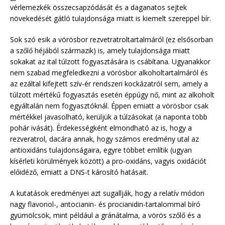
vérlemezkék összecsapzódását és a daganatos sejtek
növekedését gátló tulajdonsága miatt is kiemelt szereppel bír.
Sok szó esik a vörösbor rezvetratroltartalmáról (ez elsősorban
a szőlő héjából származik) is, amely tulajdonsága miatt
sokakat az ital túlzott fogyasztására is csábítana. Ugyanakkor
nem szabad megfeledkezni a vörösbor alkoholtartalmáról és
az ezáltal kifejtett szív-ér rendszeri kockázatról sem, amely a
túlzott mértékű fogyasztás esetén éppúgy nő, mint az alkoholt
egyáltalán nem fogyasztóknál. Éppen emiatt a vörösbor csak
mértékkel javasolható, kerüljük a túlzásokat (a naponta több
pohár ivását). Érdekességként elmondható az is, hogy a
rezveratrol, dacára annak, hogy számos eredmény utal az
antioxidáns tulajdonságaira, egyre többet említik (ugyan
kísérleti körülmények között) a pro-oxidáns, vagyis oxidációt
előidéző, emiatt a DNS-t károsító hatásait.
A kutatások eredményei azt sugallják, hogy a relatív módon
nagy flavonol-, antocianin- és procianidin-tartalommal bíró
gyümölcsök, mint például a gránátalma, a vörös szőlő és a