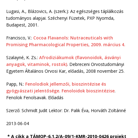
Lugasi, A., Blázovics, A. (szerk.): Az egészséges táplálkozás
tudományos alapjai. Széchenyi Füzetek, PXP Nyomda,
Budapest, 2001.
Francisco, V.:
Cocoa Flavanols: Nutraceuticals with
Promising Pharmacological Properties, 2009. március 4.
Szalayné, K. Zs.:
Afrodiziákumok (flavonoidok, ásványi
anyagok, vitaminok, rostok)
. Debreceni Orvostudományi
Egyetem Általános Orvosi Kar, előadás, 2008 november 25.
Papp, N.:
Fenolodiok jellemzői, bioszintézise és
gyógyászati jelentősége. Fenoloidok bioszintézise
.
Fenolok Fenolsavak. Előadás
Szerző: Schmidt Judit Lektor: Dr. Palik Éva, Horváth Zoltánné
2013-06-04
* A cikk a TÁMOP-6.1.2/A-09/1-KMR-2010-0426 projekt