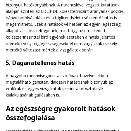
bizonyult hatékonyabbnak. A narancslével végzett kutatások
alapján szintén az LDL:HDL-koleszterinszint arányának pozitív
irányú befolyásolása és a trigliceridszint csökkentő hatás is
megemlíthető. Ezek a hatások vélhetően az egyéni egészségi
állapottal is összefüggenek, minthogy az emelkedett
koleszterinszinttel bíró egyének esetében a hatás jelentős
mértékű volt, míg egészségeseknél nem vagy csak csekély
mértékű változást mértek a vizsgálatok során.
5. Daganatellenes hatás
A nagyobb mennyiségben, a szójában, hüvelyesekben
megtalálható genisten, daidzein hatásosnak bizonyult az
emlőrák és egyes vizsgálatok szerint a prosztatarák
kialakulásának gátlásában is.
Az egészségre gyakorolt hatások
összefoglalása