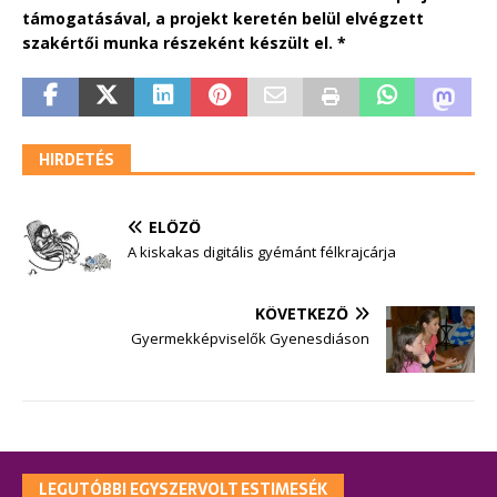
támogatásával, a projekt keretén belül elvégzett
szakértői munka részeként készült el. *
HIRDETÉS
ELŐZŐ
A kiskakas digitális gyémánt félkrajcárja
KÖVETKEZŐ
Gyermekképviselők Gyenesdiáson
LEGUTÓBBI EGYSZERVOLT ESTIMESÉK