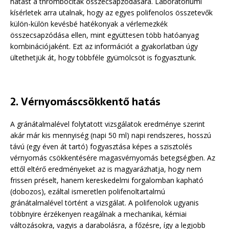
hatást a thrombociták összecsapzódására. Laboratóriumi
kísérletek arra utalnak, hogy az egyes polifenolos összetevők
külön-külön kevésbé hatékonyak a vérlemezkék
összecsapzódása ellen, mint együttesen több hatóanyag
kombinációjaként. Ezt az információt a gyakorlatban úgy
ültethetjük át, hogy többféle gyümölcsöt is fogyasztunk.
2. Vérnyomáscsökkentő hatás
A gránátalmalével folytatott vizsgálatok eredménye szerint
akár már kis mennyiség (napi 50 ml) napi rendszeres, hosszú
távú (egy éven át tartó) fogyasztása képes a szisztolés
vérnyomás csökkentésére magasvérnyomás betegségben. Az
ettől eltérő eredményeket az is magyarázhatja, hogy nem
frissen préselt, hanem kereskedelmi forgalomban kapható
(dobozos), ezáltal ismeretlen polifenoltartalmú
gránátalmalével történt a vizsgálat. A polifenolok ugyanis
többnyire érzékenyen reagálnak a mechanikai, kémiai
változásokra, vagyis a darabolásra, a főzésre, így a legjobb