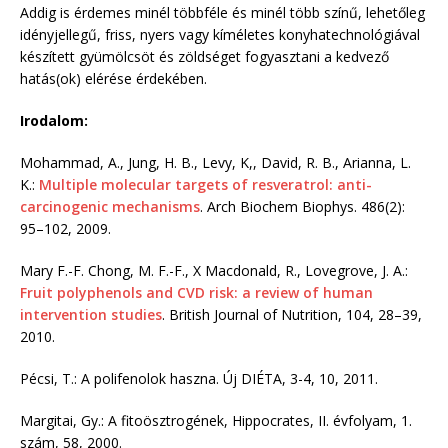
Addig is érdemes minél többféle és minél több színű, lehetőleg
idényjellegű, friss, nyers vagy kíméletes konyhatechnológiával
készített gyümölcsöt és zöldséget fogyasztani a kedvező
hatás(ok) elérése érdekében.
Irodalom:
Mohammad, A., Jung, H. B., Levy, K,, David, R. B., Arianna, L.
K.:
Multiple molecular targets of resveratrol: anti-
carcinogenic mechanisms
. Arch Biochem Biophys. 486(2):
95–102, 2009.
Mary F.-F. Chong, M. F.-F., X Macdonald, R., Lovegrove, J. A.:
Fruit polyphenols and CVD risk: a review of human
intervention studies
. British Journal of Nutrition, 104, 28–39,
2010.
Pécsi, T.: A polifenolok haszna. Új DIÉTA, 3-4, 10, 2011.
Margitai, Gy.: A fitoösztrogének, Hippocrates, II. évfolyam, 1.
szám, 58, 2000.