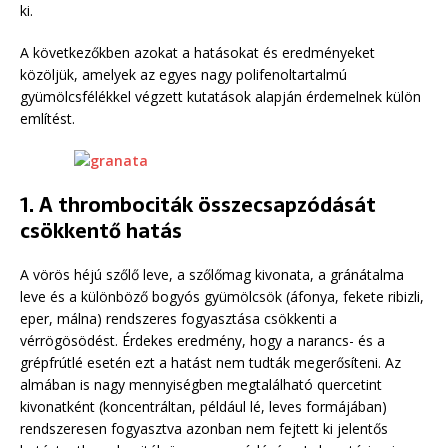
ki.
A következőkben azokat a hatásokat és eredményeket
közöljük, amelyek az egyes nagy polifenoltartalmú
gyümölcsfélékkel végzett kutatások alapján érdemelnek külön
említést.
1. A thrombociták összecsapzódását
csökkentő hatás
A vörös héjú szőlő leve, a szőlőmag kivonata, a gránátalma
leve és a különböző bogyós gyümölcsök (áfonya, fekete ribizli,
eper, málna) rendszeres fogyasztása csökkenti a
vérrögösödést. Érdekes eredmény, hogy a narancs- és a
grépfrútlé esetén ezt a hatást nem tudták megerősíteni. Az
almában is nagy mennyiségben megtalálható quercetint
kivonatként (koncentráltan, például lé, leves formájában)
rendszeresen fogyasztva azonban nem fejtett ki jelentős