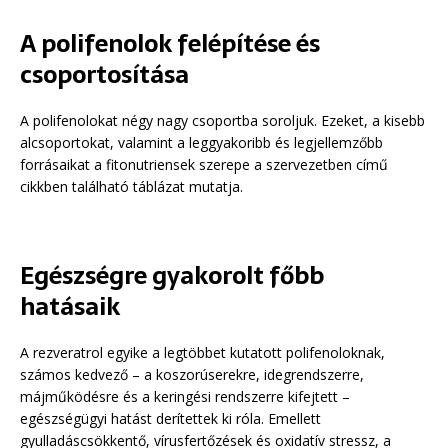
A polifenolok felépítése és
csoportosítása
A polifenolokat négy nagy csoportba soroljuk. Ezeket, a kisebb
alcsoportokat, valamint a leggyakoribb és legjellemzőbb
forrásaikat a fitonutriensek szerepe a szervezetben című
cikkben található táblázat mutatja.
Egészségre gyakorolt főbb
hatásaik
A rezveratrol egyike a legtöbbet kutatott polifenoloknak,
számos kedvező – a koszorúserekre, idegrendszerre,
májműködésre és a keringési rendszerre kifejtett –
egészségügyi hatást derítettek ki róla. Emellett
gyulladáscsökkentő, vírusfertőzések és oxidatív stressz, a