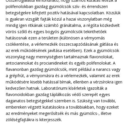
Összefoglalásul elmondható, hogy számos kutatás létezik a
polifenolokban gazdag gyümölcsök szív- és érrendszeri
betegségekre kifejtett pozitív hatásával kapcsolatban. Közülük
is gyakran vizsgált fajták közül a hazai viszonylatban még
mindig igen ritkának számító gránátalma, a régóta közkedvelt
vörös szőlő és egyes bogyós gyümölcsök tekinthetőek
hatásosnak ezen a területen (különösen a vérnyomás
csökkentése, a vérlemezkék összecsapzódásának gátlása és
az erek működésének javítása esetében). Ezek a gyümölcsök
viszonylag nagy mennyiségben tartalmaznak flavonolokat,
antocianinokat és procianidineket és egyéb polifenolokat. A
flavanonban gazdag gyümölcsök, mint például a narancs vagy
a grépfrút, a vérnyomásra és a vérlemezkék, valamint az erek
működésére kisebb hatással bírnak, ellenben a vérzsírokra igen
kedvezően hatnak. Laboratóriumi kísérletek igazolták a
flavonoidokban gazdag táplálkozás védő szerepét egyes
daganatos betegségekkel szemben is. Szükség van további,
embereken végzett kutatásokra a továbbiakban, hogy ezeket
az eredményeket megerősítsék és más gyümölcs-, illetve
zöldségfajtákra is kiterjesszék.