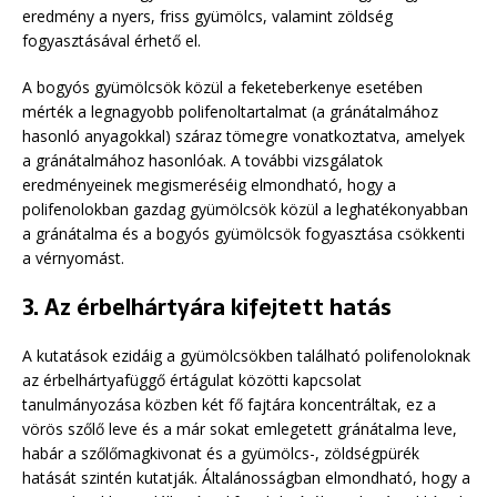
eredmény a nyers, friss gyümölcs, valamint zöldség
fogyasztásával érhető el.
A bogyós gyümölcsök közül a feketeberkenye esetében
mérték a legnagyobb polifenoltartalmat (a gránátalmához
hasonló anyagokkal) száraz tömegre vonatkoztatva, amelyek
a gránátalmához hasonlóak. A további vizsgálatok
eredményeinek megismeréséig elmondható, hogy a
polifenolokban gazdag gyümölcsök közül a leghatékonyabban
a gránátalma és a bogyós gyümölcsök fogyasztása csökkenti
a vérnyomást.
3. Az érbelhártyára kifejtett hatás
A kutatások ezidáig a gyümölcsökben található polifenoloknak
az érbelhártyafüggő értágulat közötti kapcsolat
tanulmányozása közben két fő fajtára koncentráltak, ez a
vörös szőlő leve és a már sokat emlegetett gránátalma leve,
habár a szőlőmagkivonat és a gyümölcs-, zöldségpürék
hatását szintén kutatják. Általánosságban elmondható, hogy a