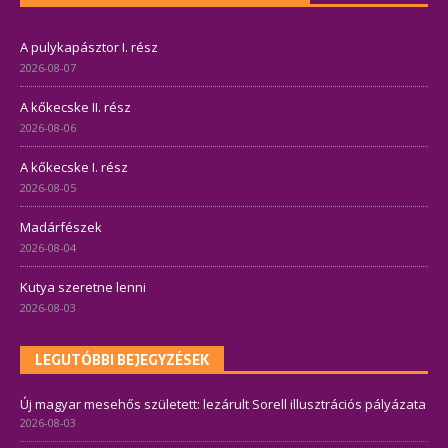
A pulykapásztor I. rész
2026-08-07
A kőkecske II. rész
2026-08-06
A kőkecske I. rész
2026-08-05
Madárfészek
2026-08-04
Kutya szeretne lenni
2026-08-03
LEGUTÓBBI BEJEGYZÉSEK
Új magyar mesehős született: lezárult Sorell illusztrációs pályázata
2026-08-03