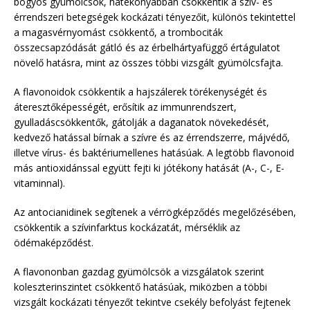
bogyós gyümölcsök, hatékonyabban csökkentik a szív- és
érrendszeri betegségek kockázati tényezőit, különös tekintettel
a magasvérnyomást csökkentő, a trombociták
összecsapzódását gátló és az érbelhártyafüggő értágulatot
növelő hatásra, mint az összes többi vizsgált gyümölcsfajta.
A flavonoidok csökkentik a hajszálerek törékenységét és
áteresztőképességét, erősítik az immunrendszert,
gyulladáscsökkentők, gátolják a daganatok növekedését,
kedvező hatással bírnak a szívre és az érrendszerre, májvédő,
illetve vírus- és baktériumellenes hatásúak. A legtöbb flavonoid
más antioxidánssal együtt fejti ki jótékony hatását (A-, C-, E-
vitaminnal).
Az antocianidinek segítenek a vérrögképződés megelőzésében,
csökkentik a szívinfarktus kockázatát, mérséklik az
ödémaképződést.
A flavononban gazdag gyümölcsök a vizsgálatok szerint
koleszterinszintet csökkentő hatásúak, miközben a többi
vizsgált kockázati tényezőt tekintve csekély befolyást fejtenek