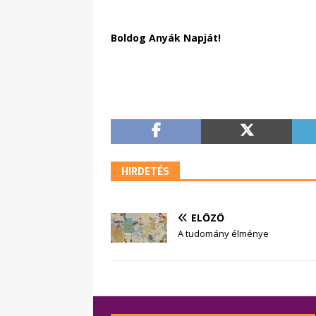
Boldog Anyák Napját!
HIRDETÉS
ELŐZŐ
A tudomány élménye