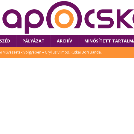
SZÉD
PÁLYÁZAT
ARCHÍV
MINŐSÍTETT TARTALM
 Művészetek Völgyében – Gryllus Vilmos, Rutkai Bori Banda,
TÚRA
 a látogatókat az idei Művészetek Völgye
CSALÁD
i Bori Bandájának az új lemeze – interjú Rutkai Borival – koncert az
A
klós író, költő idén a Művészetek Völgyében is fellép
KÖNYV
tt: lezárult Sorell illusztrációs pályázata
CSALÁD