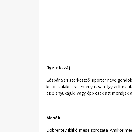
Gyerekszáj
Gáspár Sári szerkesztő, riporter neve gond
külön kialakult véleményük van. Így volt ez a
az ő anyukájuk. Vagy épp csak azt mondják 
Mesék
Döbrentey Ildikó mese sorozata: Amikor még 