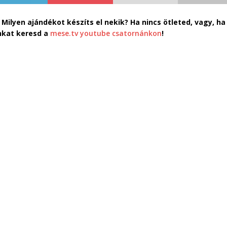
ilyen ajándékot készíts el nekik? Ha nincs ötleted, vagy, ha
ánkat keresd a
mese.tv youtube csatornánkon
!