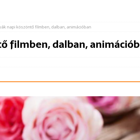
yák napi köszöntő filmben, dalban, animációban
ő filmben, dalban, animáció