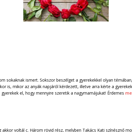
olom sokaknak ismert. Sokszor beszélget a gyerekekkel olyan témába
kkor is, mikor az anyák napjáról kérdezett, illetve arra kérte a gyere
a gyerekek el, hogy mennyire szeretik a nagymamájukat! Érdemes
me
akkor voltál c. Három rövid rész, melyben Takács Kati színésznő mo