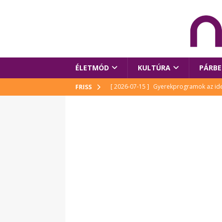
ÉLETMÓD
KULTÚRA
PÁRBE
[ 2026-07-15 ]
Gyerekprogramok az idei
FRISS
Szalóki Ági és még sokan mások
KUL
[ 2026-07-15 ]
Megújult köztérrel várja
[ 2026-07-15 ]
Pihitér – megjelent Rutka
idei Művészetek Völgyében
KULTÚR
[ 2026-06-29 ]
Apa kezdődik – Véssey Mi
[ 2026-08-03 ]
Új magyar mesehős születe